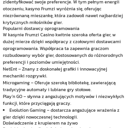
zidentyfikować swoje preferencje. W tym pełnym energii
otoczeniu, kasyno Frumzi wyróżnia się, oferując
niezrównaną mieszankę, która zadowoli nawet najbardziej
krytycznych miłośników gier.
Popularni dostawcy oprogramowania
W kasynie Frumzi Casino kwitnie szeroka oferta gier, w
dużej mierze dzięki współpracy z czołowymi dostawcami
oprogramowania. Współpraca ta zapewnia graczom
rozbudowany wybór gier, dostosowanych do różnorodnych
preferencji i poziomów umiejętności.
NetEnt – Znany z doskonałej grafiki i innowacyjnej
mechaniki rozgrywki.
Microgaming – Oferuje szeroką bibliotekę, zawierającą
tradycyjne automaty i lubiane gry stołowe.
Play’n GO – słynna z angażujących motywów i niezwykłych
funkcji, które przyciągają graczy.
Evolution Gaming – dostarcza angażujące wrażenia z
gier dzięki nowoczesnej technologii.
Doświadczenie z krupierem na żywo