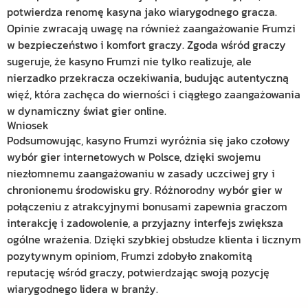
potwierdza renomę kasyna jako wiarygodnego gracza.
Opinie zwracają uwagę na również zaangażowanie Frumzi
w bezpieczeństwo i komfort graczy. Zgoda wśród graczy
sugeruje, że kasyno Frumzi nie tylko realizuje, ale
nierzadko przekracza oczekiwania, budując autentyczną
więź, która zachęca do wierności i ciągłego zaangażowania
w dynamiczny świat gier online.
Wniosek
Podsumowując, kasyno Frumzi wyróżnia się jako czołowy
wybór gier internetowych w Polsce, dzięki swojemu
niezłomnemu zaangażowaniu w zasady uczciwej gry i
chronionemu środowisku gry. Różnorodny wybór gier w
połączeniu z atrakcyjnymi bonusami zapewnia graczom
interakcję i zadowolenie, a przyjazny interfejs zwiększa
ogólne wrażenia. Dzięki szybkiej obsłudze klienta i licznym
pozytywnym opiniom, Frumzi zdobyło znakomitą
reputację wśród graczy, potwierdzając swoją pozycję
wiarygodnego lidera w branży.