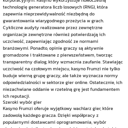
technologię generatora liczb losowych (RNG), która
zapewnia nieprzewidywalność niezbędną do
gwarantowania wiarygodnego przeżycia w grach.
Cykliczne audyty realizowane przez zewnętrzne
organizacje zewnętrzne również potwierdzają ich
uczciwość, zapewniając zgodność ze normami
branżowymi. Ponadto, opinie graczy są aktywnie
gromadzone i traktowane z pierwszeństwem, tworząc
transparentny dialog, który wzmacnia zaufanie. Stawiając
uczciwość na czołowym miejscu, kasyno Frumzi nie tylko
buduje wierną grupę graczy, ale także wyznacza normy
odpowiedzialności w sektorze gier online. Ostatecznie, ich
niezachwiane oddanie w rzetelną grę jest fundamentem
ich reputacji.
Szeroki wybór gier
Kasyno Frumzi oferuje wyjątkowy wachlarz gier, które
zadowolą każdego gracza. Dzięki współpracy z
popularnymi dostawcami oprogramowania, wybór