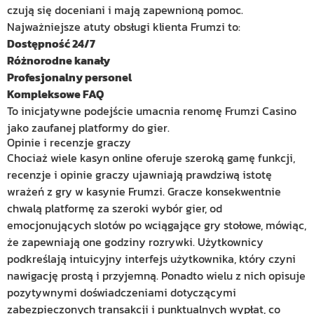
czują się doceniani i mają zapewnioną pomoc.
Najważniejsze atuty obsługi klienta Frumzi to:
Dostępność 24/7
Różnorodne kanały
Profesjonalny personel
Kompleksowe FAQ
To inicjatywne podejście umacnia renomę Frumzi Casino
jako zaufanej platformy do gier.
Opinie i recenzje graczy
Chociaż wiele kasyn online oferuje szeroką gamę funkcji,
recenzje i opinie graczy ujawniają prawdziwą istotę
wrażeń z gry w kasynie Frumzi. Gracze konsekwentnie
chwalą platformę za szeroki wybór gier, od
emocjonujących slotów po wciągające gry stołowe, mówiąc,
że zapewniają one godziny rozrywki. Użytkownicy
podkreślają intuicyjny interfejs użytkownika, który czyni
nawigację prostą i przyjemną. Ponadto wielu z nich opisuje
pozytywnymi doświadczeniami dotyczącymi
zabezpieczonych transakcji i punktualnych wypłat, co