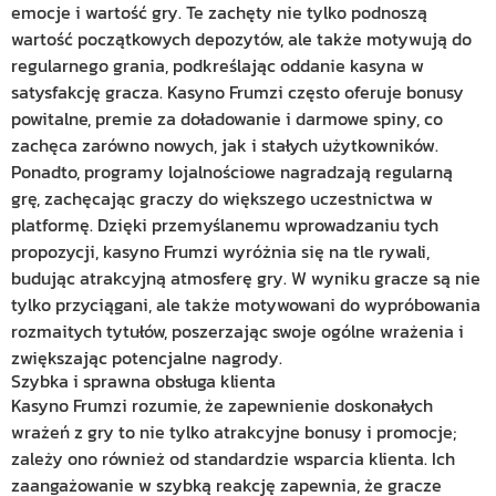
emocje i wartość gry. Te zachęty nie tylko podnoszą
wartość początkowych depozytów, ale także motywują do
regularnego grania, podkreślając oddanie kasyna w
satysfakcję gracza. Kasyno Frumzi często oferuje bonusy
powitalne, premie za doładowanie i darmowe spiny, co
zachęca zarówno nowych, jak i stałych użytkowników.
Ponadto, programy lojalnościowe nagradzają regularną
grę, zachęcając graczy do większego uczestnictwa w
platformę. Dzięki przemyślanemu wprowadzaniu tych
propozycji, kasyno Frumzi wyróżnia się na tle rywali,
budując atrakcyjną atmosferę gry. W wyniku gracze są nie
tylko przyciągani, ale także motywowani do wypróbowania
rozmaitych tytułów, poszerzając swoje ogólne wrażenia i
zwiększając potencjalne nagrody.
Szybka i sprawna obsługa klienta
Kasyno Frumzi rozumie, że zapewnienie doskonałych
wrażeń z gry to nie tylko atrakcyjne bonusy i promocje;
zależy ono również od standardzie wsparcia klienta. Ich
zaangażowanie w szybką reakcję zapewnia, że gracze