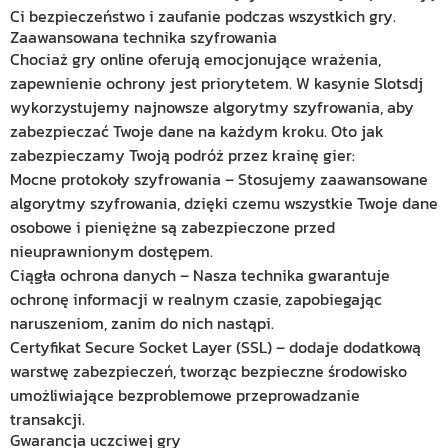
Ci bezpieczeństwo i zaufanie podczas wszystkich gry.
Zaawansowana technika szyfrowania
Chociaż gry online oferują emocjonujące wrażenia,
zapewnienie ochrony jest priorytetem. W kasynie Slotsdj
wykorzystujemy najnowsze algorytmy szyfrowania, aby
zabezpieczać Twoje dane na każdym kroku. Oto jak
zabezpieczamy Twoją podróż przez krainę gier:
Mocne protokoły szyfrowania – Stosujemy zaawansowane
algorytmy szyfrowania, dzięki czemu wszystkie Twoje dane
osobowe i pieniężne są zabezpieczone przed
nieuprawnionym dostępem.
Ciągła ochrona danych – Nasza technika gwarantuje
ochronę informacji w realnym czasie, zapobiegając
naruszeniom, zanim do nich nastąpi.
Certyfikat Secure Socket Layer (SSL) – dodaje dodatkową
warstwę zabezpieczeń, tworząc bezpieczne środowisko
umożliwiające bezproblemowe przeprowadzanie
transakcji.
Gwarancja uczciwej gry