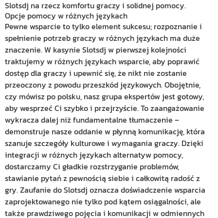
Slotsdj na rzecz komfortu graczy i solidnej pomocy.
Opcje pomocy w różnych językach
Pewne wsparcie to tylko element sukcesu; rozpoznanie i
spełnienie potrzeb graczy w różnych językach ma duże
znaczenie. W kasynie Slotsdj w pierwszej kolejności
traktujemy w różnych językach wsparcie, aby poprawić
dostęp dla graczy i upewnić się, że nikt nie zostanie
przeoczony z powodu przeszkód językowych. Obojętnie,
czy mówisz po polsku, nasz grupa ekspertów jest gotowy,
aby wesprzeć Ci szybko i przejrzyście. To zaangażowanie
wykracza dalej niż fundamentalne tłumaczenie –
demonstruje nasze oddanie w płynną komunikację, która
szanuje szczegóły kulturowe i wymagania graczy. Dzięki
integracji w różnych językach alternatyw pomocy,
dostarczamy Ci gładkie rozstrzyganie problemów,
stawianie pytań z pewnością siebie i całkowitą radość z
gry. Zaufanie do Slotsdj oznacza doświadczenie wsparcia
zaprojektowanego nie tylko pod kątem osiągalności, ale
także prawdziwego pojęcia i komunikacji w odmiennych