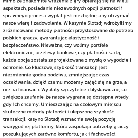
Mimo że znakomite wrażenia z gry opierają się na wielu
aspektach, posiadanie niezawodnych opcji płatności i
sprawnego procesu wypłat jest niezbędne, aby utrzymać
nasze wiarę i zadowolenie. W kasynie Slotsdj wdrożyliśmy
zróżnicowane metody płatności przystosowane do potrzeb
polskich graczy, gwarantując elastyczność i
bezpieczeństwo. Nieważne, czy wolimy portfele
elektroniczne, przelewy bankowe, czy płatności kartą,
każda opcja została zaprojektowana z myślą o wygodzie i
ochronie. Co kluczowe, szybkość transakcji jest
niezmiennie godna podziwu, zmniejszając czas
oczekiwania, dzięki czemu możemy zająć się na grze, a
nie na finansach. Wypłaty są czytelne i błyskawiczne, co
zwiększa zaufanie, że nasze wygrane są dostępne wtedy,
gdy ich chcemy. Umieszczając na czołowym miejscu
skuteczne metody płatności i ulepszoną szybkość
transakcji, kasyno Slotsdj wzmacnia swoją pozycję
wiarygodnej platformy, która zaspokaja potrzeby graczy
poszukujących zarówno komfortu, jak i fachowości.