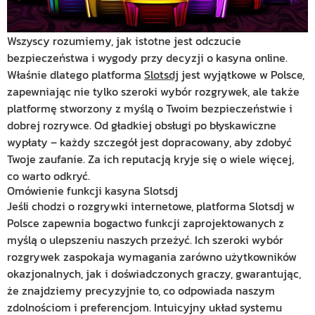
Wszyscy rozumiemy, jak istotne jest odczucie
bezpieczeństwa i wygody przy decyzji o kasyna online.
Właśnie dlatego platforma
Slotsdj
jest wyjątkowe w Polsce,
zapewniając nie tylko szeroki wybór rozgrywek, ale także
platformę stworzony z myślą o Twoim bezpieczeństwie i
dobrej rozrywce. Od gładkiej obsługi po błyskawiczne
wypłaty – każdy szczegół jest dopracowany, aby zdobyć
Twoje zaufanie. Za ich reputacją kryje się o wiele więcej,
co warto odkryć.
Omówienie funkcji kasyna Slotsdj
Jeśli chodzi o rozgrywki internetowe, platforma Slotsdj w
Polsce zapewnia bogactwo funkcji zaprojektowanych z
myślą o ulepszeniu naszych przeżyć. Ich szeroki wybór
rozgrywek zaspokaja wymagania zarówno użytkowników
okazjonalnych, jak i doświadczonych graczy, gwarantując,
że znajdziemy precyzyjnie to, co odpowiada naszym
zdolnościom i preferencjom. Intuicyjny układ systemu