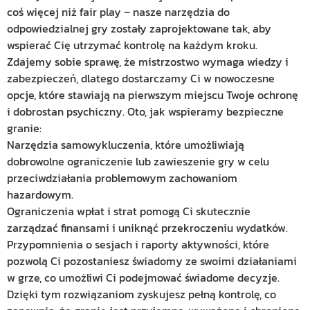
coś więcej niż fair play – nasze narzędzia do
odpowiedzialnej gry zostały zaprojektowane tak, aby
wspierać Cię utrzymać kontrolę na każdym kroku.
Zdajemy sobie sprawę, że mistrzostwo wymaga wiedzy i
zabezpieczeń, dlatego dostarczamy Ci w nowoczesne
opcje, które stawiają na pierwszym miejscu Twoje ochronę
i dobrostan psychiczny. Oto, jak wspieramy bezpieczne
granie:
Narzędzia samowykluczenia, które umożliwiają
dobrowolne ograniczenie lub zawieszenie gry w celu
przeciwdziałania problemowym zachowaniom
hazardowym.
Ograniczenia wpłat i strat pomogą Ci skutecznie
zarządzać finansami i uniknąć przekroczeniu wydatków.
Przypomnienia o sesjach i raporty aktywności, które
pozwolą Ci pozostaniesz świadomy ze swoimi działaniami
w grze, co umożliwi Ci podejmować świadome decyzje.
Dzięki tym rozwiązaniom zyskujesz pełną kontrolę, co