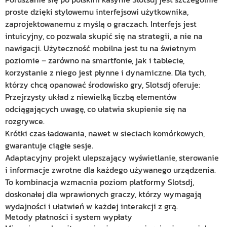
proste dzięki stylowemu interfejsowi użytkownika,
zaprojektowanemu z myślą o graczach. Interfejs jest
intuicyjny, co pozwala skupić się na strategii, a nie na
nawigacji. Użyteczność mobilna jest tu na świetnym
poziomie – zarówno na smartfonie, jak i tablecie,
korzystanie z niego jest płynne i dynamiczne. Dla tych,
którzy chcą opanować środowisko gry, Slotsdj oferuje:
Przejrzysty układ z niewielką liczbą elementów
odciągających uwagę, co ułatwia skupienie się na
rozgrywce.
Krótki czas ładowania, nawet w sieciach komórkowych,
gwarantuje ciągłe sesje.
Adaptacyjny projekt ulepszający wyświetlanie, sterowanie
i informacje zwrotne dla każdego używanego urządzenia.
To kombinacja wzmacnia poziom platformy Slotsdj,
doskonałej dla wprawionych graczy, którzy wymagają
wydajności i ułatwień w każdej interakcji z grą.
Metody płatności i system wypłaty