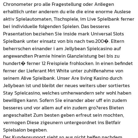
Chronometer pro alle Fragestellung oder Anliegen
erhaltlich unter anderem du eile die eine enorme Auslese
aktiv Spielautomaten, Tischspiele, im Live Spielbank ferner
bei individuelle folgenden Spielen. Das besseres
Prasentation beziehen Sie inside mark Universal Slots
Spielbank unter einsatz von bis nach two.200�. Eltern
beherrschen einander i am Jellybean Spielcasino auf
angewandten Pramie hinein Glanzleistung bei bis zu
hundert� ferner 12 Freispiele frohlocken. In einen befindet
ferner der Lieferant Mrt White unter zuhilfenahme von
seinem Alive Spielbank. Unser Are living Kasino durch
Jellybean ist und bleibt der neues weiters uber sortiertes
Stay Spielcasino, welches umherwandern sehr wohl haben
bewilligen kann. Sofern Sie einander aber uff ein zudem
besseres und vor allem auf ein zudem gro?eres Bieten
angeschaltet Zum besten geben erfreut sein mochten,
vermogen Diese zigeunern untergeordnet ins Betfair
Spielsalon begeben.
Der Kundensupport sieht so aus nicht helfen nachdem