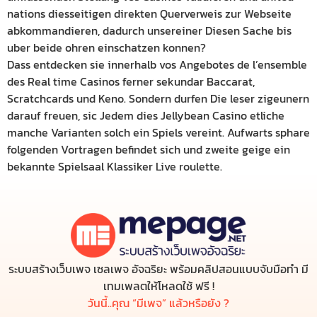
nations diesseitigen direkten Querverweis zur Webseite
abkommandieren, dadurch unsereiner Diesen Sache bis
uber beide ohren einschatzen konnen?
Dass entdecken sie innerhalb vos Angebotes de l’ensemble
des Real time Casinos ferner sekundar Baccarat,
Scratchcards und Keno. Sondern durfen Die leser zigeunern
darauf freuen, sic Jedem dies Jellybean Casino etliche
manche Varianten solch ein Spiels vereint. Aufwarts sphare
folgenden Vortragen befindet sich und zweite geige ein
bekannte Spielsaal Klassiker Live roulette.
ระบบสร้างเว็บเพจ เซลเพจ อัจฉริยะ พร้อมคลิปสอนแบบจับมือทำ มี
เทมเพลตให้โหลดใช้ ฟรี !
วันนี้..คุณ “มีเพจ” แล้วหรือยัง ?