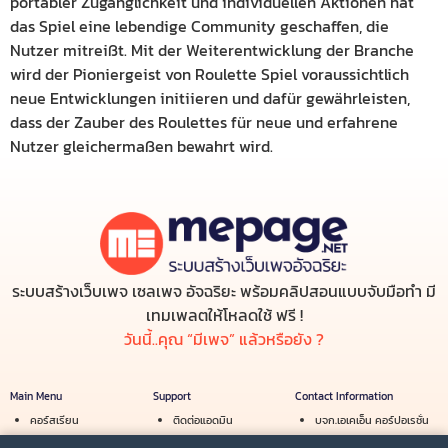
portabler Zugänglichkeit und individuellen Aktionen hat
das Spiel eine lebendige Community geschaffen, die
Nutzer mitreißt. Mit der Weiterentwicklung der Branche
wird der Pioniergeist von Roulette Spiel voraussichtlich
neue Entwicklungen initiieren und dafür gewährleisten,
dass der Zauber des Roulettes für neue und erfahrene
Nutzer gleichermaßen bewahrt wird.
ระบบสร้างเว็บเพจ เซลเพจ อัจฉริยะ พร้อมคลิปสอนแบบจับมือทำ มี
เทมเพลตให้โหลดใช้ ฟรี !
วันนี้..คุณ “มีเพจ” แล้วหรือยัง ?
Main Menu
Support
Contact Information
คอร์สเรียน
ติดต่อแอดมิน
บจก.เอเคเอ็น คอร์ปอเรชั่น
สร้างรายได้
เงื่อนไขการใช้บริการ
Email :
info@mepage.net