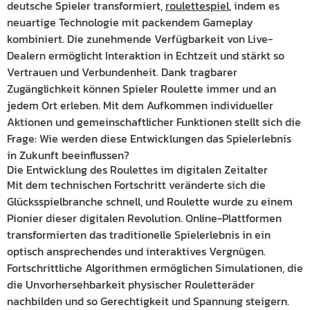
deutsche Spieler transformiert,
roulettespiel
, indem es
neuartige Technologie mit packendem Gameplay
kombiniert. Die zunehmende Verfügbarkeit von Live-
Dealern ermöglicht Interaktion in Echtzeit und stärkt so
Vertrauen und Verbundenheit. Dank tragbarer
Zugänglichkeit können Spieler Roulette immer und an
jedem Ort erleben. Mit dem Aufkommen individueller
Aktionen und gemeinschaftlicher Funktionen stellt sich die
Frage: Wie werden diese Entwicklungen das Spielerlebnis
in Zukunft beeinflussen?
Die Entwicklung des Roulettes im digitalen Zeitalter
Mit dem technischen Fortschritt veränderte sich die
Glücksspielbranche schnell, und Roulette wurde zu einem
Pionier dieser digitalen Revolution. Online-Plattformen
transformierten das traditionelle Spielerlebnis in ein
optisch ansprechendes und interaktives Vergnügen.
Fortschrittliche Algorithmen ermöglichen Simulationen, die
die Unvorhersehbarkeit physischer Rouletteräder
nachbilden und so Gerechtigkeit und Spannung steigern.