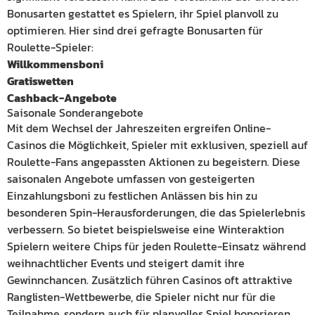
Bonusarten gestattet es Spielern, ihr Spiel planvoll zu
optimieren. Hier sind drei gefragte Bonusarten für
Roulette-Spieler:
Willkommensboni
Gratiswetten
Cashback-Angebote
Saisonale Sonderangebote
Mit dem Wechsel der Jahreszeiten ergreifen Online-
Casinos die Möglichkeit, Spieler mit exklusiven, speziell auf
Roulette-Fans angepassten Aktionen zu begeistern. Diese
saisonalen Angebote umfassen von gesteigerten
Einzahlungsboni zu festlichen Anlässen bis hin zu
besonderen Spin-Herausforderungen, die das Spielerlebnis
verbessern. So bietet beispielsweise eine Winteraktion
Spielern weitere Chips für jeden Roulette-Einsatz während
weihnachtlicher Events und steigert damit ihre
Gewinnchancen. Zusätzlich führen Casinos oft attraktive
Ranglisten-Wettbewerbe, die Spieler nicht nur für die
Teilnahme, sondern auch für planvolles Spiel honorieren.