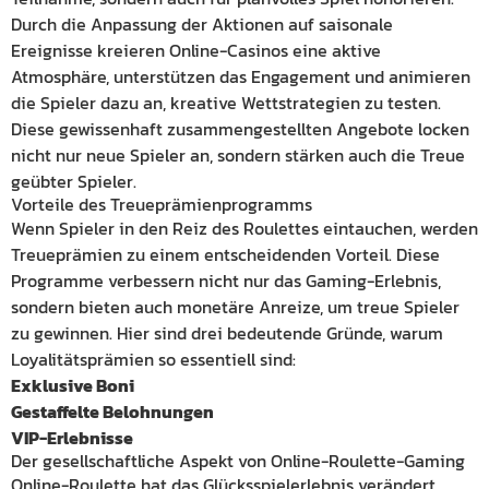
Durch die Anpassung der Aktionen auf saisonale
Ereignisse kreieren Online-Casinos eine aktive
Atmosphäre, unterstützen das Engagement und animieren
die Spieler dazu an, kreative Wettstrategien zu testen.
Diese gewissenhaft zusammengestellten Angebote locken
nicht nur neue Spieler an, sondern stärken auch die Treue
geübter Spieler.
Vorteile des Treueprämienprogramms
Wenn Spieler in den Reiz des Roulettes eintauchen, werden
Treueprämien zu einem entscheidenden Vorteil. Diese
Programme verbessern nicht nur das Gaming-Erlebnis,
sondern bieten auch monetäre Anreize, um treue Spieler
zu gewinnen. Hier sind drei bedeutende Gründe, warum
Loyalitätsprämien so essentiell sind:
Exklusive Boni
Gestaffelte Belohnungen
VIP-Erlebnisse
Der gesellschaftliche Aspekt von Online-Roulette-Gaming
Online-Roulette hat das Glücksspielerlebnis verändert,