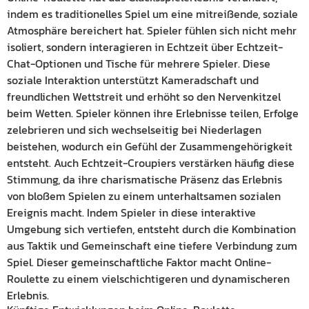
indem es traditionelles Spiel um eine mitreißende, soziale
Atmosphäre bereichert hat. Spieler fühlen sich nicht mehr
isoliert, sondern interagieren in Echtzeit über Echtzeit-
Chat-Optionen und Tische für mehrere Spieler. Diese
soziale Interaktion unterstützt Kameradschaft und
freundlichen Wettstreit und erhöht so den Nervenkitzel
beim Wetten. Spieler können ihre Erlebnisse teilen, Erfolge
zelebrieren und sich wechselseitig bei Niederlagen
beistehen, wodurch ein Gefühl der Zusammengehörigkeit
entsteht. Auch Echtzeit-Croupiers verstärken häufig diese
Stimmung, da ihre charismatische Präsenz das Erlebnis
von bloßem Spielen zu einem unterhaltsamen sozialen
Ereignis macht. Indem Spieler in diese interaktive
Umgebung sich vertiefen, entsteht durch die Kombination
aus Taktik und Gemeinschaft eine tiefere Verbindung zum
Spiel. Dieser gemeinschaftliche Faktor macht Online-
Roulette zu einem vielschichtigeren und dynamischeren
Erlebnis.