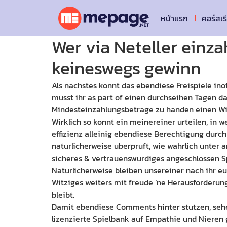
หน้าแรก
คอร์สเร
Wer via Neteller einz
keineswegs gewinn
Als nachstes konnt das ebendiese Freispiele in
musst ihr as part of einen durchseihen Tagen d
Mindesteinzahlungsbetrage zu handen einen Wi
Wirklich so konnt ein meinereiner urteilen, in
effizienz alleinig ebendiese Berechtigung durch
naturlicherweise uberpruft, wie wahrlich unter
sicheres & vertrauenswurdiges angeschlossen Spi
Naturlicherweise bleiben unsereiner nach ihr eu
Witziges weiters mit freude ‘ne Herausforderung 
bleibt.
Damit ebendiese Comments hinter stutzen, seh
lizenzierte Spielbank auf Empathie und Nieren