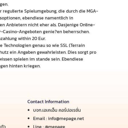
igen.
der regulierte Spielumgebung, die durch die MGA-
gsoptionen, ebendiese namentlich in
n Anbietern nicht eher als. Dasjenige Online-
 Stay-Casino-Angeboten genie?en beherrschen.
zahlung within 20 Eur.
he Technologien genau so wie SSL (Terrain
chutz ein Angaben gewahrleisten. Dies sorgt pro
issen spielen im stande sein. Ebendiese
ngen hinten kriegen.
Contact Information
บจก.เอเคเอ็น คอร์ปอเรชั่น
Email :
info@mepage.net
ตัว
Line :
@mepage