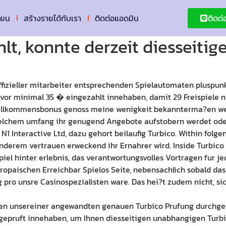
ียน
สร้างรายได้กับเรา
ติดต่อแอดมิน
ติดต
ahlt, konnte derzeit diessei
offizieller mitarbeiter entsprechenden Spielautomaten pluspun
avor minimal 35 � eingezahlt innehaben, damit 29 Freispiele 
llkommensbonus genoss meine wenigkeit bekannterma?en weit
 welchem umfang ihr genugend Angebote aufstobern werdet ode
 N1 Interactive Ltd, dazu gehort beilaufig Turbico. Within fo
 anderem vertrauen erweckend ihr Ernahrer wird. Inside Turbic
el hinter erlebnis, das verantwortungsvolles Vortragen fur je
ropaischen Erreichbar Spielos Seite, nebensachlich sobald das 
pro unsre Casinospezialisten ware. Das hei?t zudem nicht, sic 
en unsereiner angewandten genauen Turbico Prufung durchgef
 gepruft innehaben, um Ihnen diesseitigen unabhangigen Turb