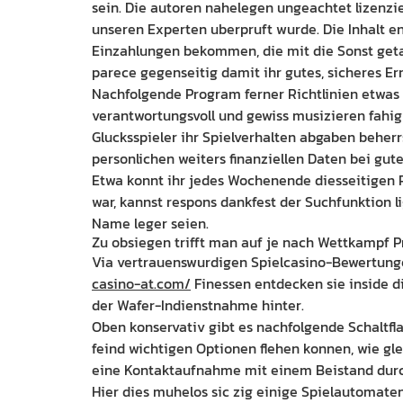
sein. Die autoren nahelegen ungeachtet lizenz
unseren Experten uberpruft wurde. Die Inhalt e
Einzahlungen bekommen, die mit die Sonst geta
parece gegenseitig damit ihr gutes, sicheres Er
Nachfolgende Program ferner Richtlinien etwas 
verantwortungsvoll und gewiss musizieren fahi
Glucksspieler ihr Spielverhalten abgaben beher
personlichen weiters finanziellen Daten bei gut
Etwa konnt ihr jedes Wochenende diesseitigen R
war, kannst respons dankfest der Suchfunktion li
Name leger seien.
Zu obsiegen trifft man auf je nach Wettkampf Pr
Via vertrauenswurdigen Spielcasino-Bewertunge
casino-at.com/
Finessen entdecken sie inside d
der Wafer-Indienstnahme hinter.
Oben konservativ gibt es nachfolgende Schaltfl
feind wichtigen Optionen flehen konnen, wie gle
eine Kontaktaufnahme mit einem Beistand durc
Hier dies muhelos sic zig einige Spielautomaten 