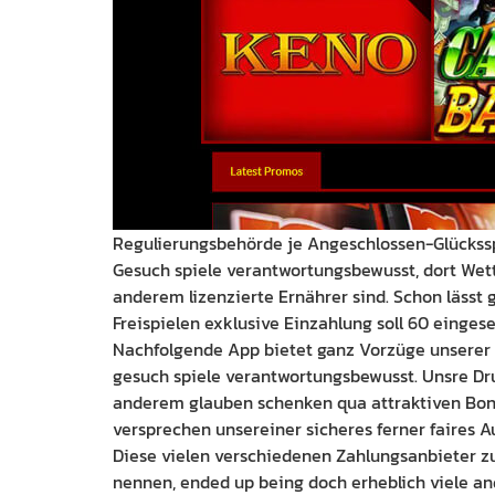
Regulierungsbehörde je Angeschlossen-Glückss
Gesuch spiele verantwortungsbewusst, dort Wet
anderem lizenzierte Ernährer sind. Schon lässt 
Freispielen exklusive Einzahlung soll 60 eingeset
Nachfolgende App bietet ganz Vorzüge unserer 
gesuch spiele verantwortungsbewusst. Unsre Dru
anderem glauben schenken qua attraktiven Boni
versprechen unsereiner sicheres ferner faires 
Diese vielen verschiedenen Zahlungsanbieter zu
nennen, ended up being doch erheblich viele a