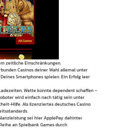
m zeitliche Einschränkungen.
rbunden Casinos deiner Wahl allemal unter
 Deines Smartphones spielen. Ein Erfolg leer
Ladezeiten. Wette konnte dependent schaffen –
boter wird einfach nach tätig sein unter
t-Hilfe. Als lizenziertes deutsches Casino
eitsstandards.
lanzleistung sei hier ApplePay dahinter
e Reihe an Spielbank Games durch