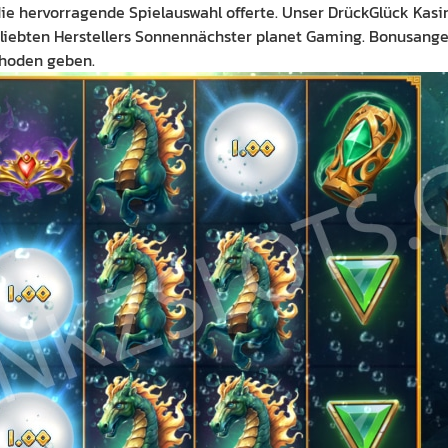
die hervorragende Spielauswahl offerte. Unser DrückGlück Kas
eliebten Herstellers Sonnennächster planet Gaming. Bonusange
thoden geben.