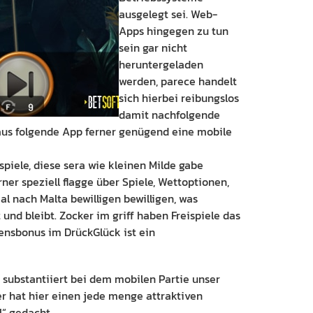
ausgelegt sei. Web-
Apps hingegen zu tun
sein gar nicht
heruntergeladen
werden, parece handelt
sich hierbei reibungslos
damit nachfolgende
chaus folgende App ferner genügend eine mobile
ispiele, diese sera wie kleinen Milde gabe
ner speziell flagge über Spiele, Wettoptionen,
 nach Malta bewilligen bewilligen, was
t und bleibt. Zocker im griff haben Freispiele das
nsbonus im DrückGlück ist ein
 substantiiert bei dem mobilen Partie unser
r hat hier einen jede menge attraktiven
l“ gedacht.