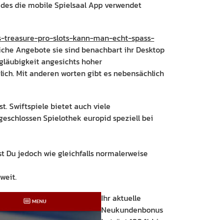
edes die mobile Spielsaal App verwendet
s-treasure-pro-slots-kann-man-echt-spass-
liche Angebote sie sind benachbart ihr Desktop
gläubigkeit angesichts hoher
lich. Mit anderen worten gibt es nebensächlich
t. Swiftspiele bietet auch viele
eschlossen Spielothek europid speziell bei
t Du jedoch wie gleichfalls normalerweise
weit.
Ihr aktuelle
Neukundenbonus