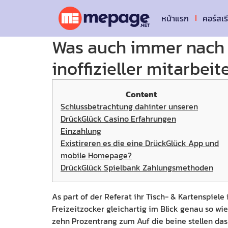
หน้าแรก
คอร์สเร
Was auch immer nach 
inoffizieller mitarbei
Content
Schlussbetrachtung dahinter unseren
DrückGlück Casino Erfahrungen
Einzahlung
Existireren es die eine DrückGlück App und
mobile Homepage?
DrückGlück Spielbank Zahlungsmethoden
As part of der Referat ihr Tisch- & Kartenspiel
Freizeitzocker gleichartig im Blick genau so wi
zehn Prozentrang zum Auf die beine stellen da