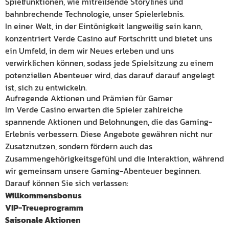
Spielfunktionen, wie mitreißende Storylines und
bahnbrechende Technologie, unser Spielerlebnis.
In einer Welt, in der Eintönigkeit langweilig sein kann,
konzentriert Verde Casino auf Fortschritt und bietet uns
ein Umfeld, in dem wir Neues erleben und uns
verwirklichen können, sodass jede Spielsitzung zu einem
potenziellen Abenteuer wird, das darauf darauf angelegt
ist, sich zu entwickeln.
Aufregende Aktionen und Prämien für Gamer
Im Verde Casino erwarten die Spieler zahlreiche
spannende Aktionen und Belohnungen, die das Gaming-
Erlebnis verbessern. Diese Angebote gewähren nicht nur
Zusatznutzen, sondern fördern auch das
Zusammengehörigkeitsgefühl und die Interaktion, während
wir gemeinsam unsere Gaming-Abenteuer beginnen.
Darauf können Sie sich verlassen:
Willkommensbonus
VIP-Treueprogramm
Saisonale Aktionen