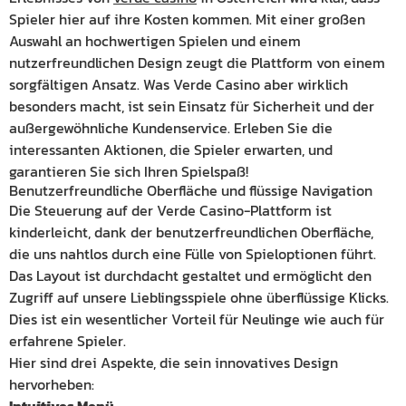
Spieler hier auf ihre Kosten kommen. Mit einer großen
Auswahl an hochwertigen Spielen und einem
nutzerfreundlichen Design zeugt die Plattform von einem
sorgfältigen Ansatz. Was Verde Casino aber wirklich
besonders macht, ist sein Einsatz für Sicherheit und der
außergewöhnliche Kundenservice. Erleben Sie die
interessanten Aktionen, die Spieler erwarten, und
garantieren Sie sich Ihren Spielspaß!
Benutzerfreundliche Oberfläche und flüssige Navigation
Die Steuerung auf der Verde Casino-Plattform ist
kinderleicht, dank der benutzerfreundlichen Oberfläche,
die uns nahtlos durch eine Fülle von Spieloptionen führt.
Das Layout ist durchdacht gestaltet und ermöglicht den
Zugriff auf unsere Lieblingsspiele ohne überflüssige Klicks.
Dies ist ein wesentlicher Vorteil für Neulinge wie auch für
erfahrene Spieler.
Hier sind drei Aspekte, die sein innovatives Design
hervorheben: