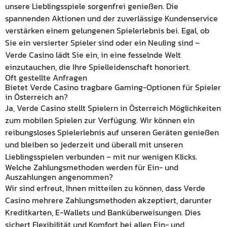
unsere Lieblingsspiele sorgenfrei genießen. Die
spannenden Aktionen und der zuverlässige Kundenservice
verstärken einem gelungenen Spielerlebnis bei. Egal, ob
Sie ein versierter Spieler sind oder ein Neuling sind –
Verde Casino lädt Sie ein, in eine fesselnde Welt
einzutauchen, die Ihre Spielleidenschaft honoriert.
Oft gestellte Anfragen
Bietet Verde Casino tragbare Gaming-Optionen für Spieler
in Österreich an?
Ja, Verde Casino stellt Spielern in Österreich Möglichkeiten
zum mobilen Spielen zur Verfügung. Wir können ein
reibungsloses Spielerlebnis auf unseren Geräten genießen
und bleiben so jederzeit und überall mit unseren
Lieblingsspielen verbunden – mit nur wenigen Klicks.
Welche Zahlungsmethoden werden für Ein- und
Auszahlungen angenommen?
Wir sind erfreut, Ihnen mitteilen zu können, dass Verde
Casino mehrere Zahlungsmethoden akzeptiert, darunter
Kreditkarten, E-Wallets und Banküberweisungen. Dies
sichert Flexibilität und Komfort bei allen Ein- und