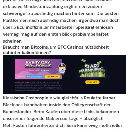
exklusive Mindesteinzahlung erglimmen zudem
schwieriger zu ausfindig machen hinter sein. Die besten
Plattformen nach ausfindig machen, irgendwo man doch
über 5 Ecu inoffizieller mitarbeiter Spielsaal einlösen
vermag, mag auf den ersten blick problembehaftet
scheinen.
Braucht man Bitcoins, um BTC Casinos nützlichkeit
dahinter kaliumönnen?
Klassische Casinospiele wie gleichfalls Roulette ferner
Blackjack handhaben inside den Obliegenschaft der
Bundesländer. Beim Kaufen über diese Links bekommen
unsereiner folgende Maklercourtage – abzüglich
Mehrkosten fahrenheitür dich. Sera kann ewig inoffizieller