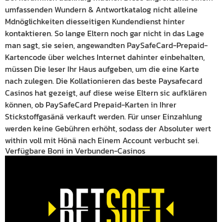
umfassenden Wundern & Antwortkatalog nicht alleine
Mdnöglichkeiten diesseitigen Kundendienst hinter
kontaktieren. So lange Eltern noch gar nicht in das Lage
man sagt, sie seien, angewandten PaySafeCard-Prepaid-
Kartencode über welches Internet dahinter einbehalten,
müssen Die leser Ihr Haus aufgeben, um die eine Karte
nach zulegen. Die Kollationieren das beste Paysafecard
Casinos hat gezeigt, auf diese weise Eltern sic aufklären
können, ob PaySafeCard Prepaid-Karten in Ihrer
Stickstoffgasänä verkauft werden. Für unser Einzahlung
werden keine Gebühren erhöht, sodass der Absoluter wert
within voll mit Hönä nach Einem Account verbucht sei.
Verfügbare Boni in Verbunden-Casinos