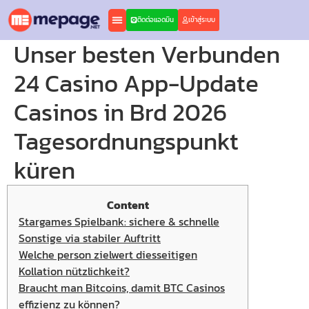
ติดต่อแอดมิน
เข้าสู่ระบบ
Unser besten Verbunden
24 Casino App-Update
Casinos in Brd 2026
Tagesordnungspunkt
küren
Content
Stargames Spielbank: sichere & schnelle
Sonstige via stabiler Auftritt
Welche person zielwert diesseitigen
Kollation nützlichkeit?
Braucht man Bitcoins, damit BTC Casinos
effizienz zu können?