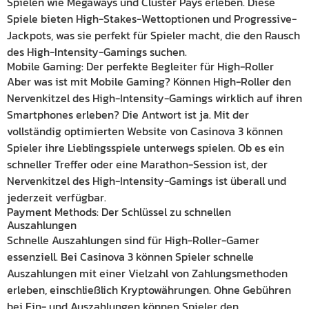
Spielen wie Megaways und Cluster Pays erleben. Diese
Spiele bieten High-Stakes-Wettoptionen und Progressive-
Jackpots, was sie perfekt für Spieler macht, die den Rausch
des High-Intensity-Gamings suchen.
Mobile Gaming: Der perfekte Begleiter für High-Roller
Aber was ist mit Mobile Gaming? Können High-Roller den
Nervenkitzel des High-Intensity-Gamings wirklich auf ihren
Smartphones erleben? Die Antwort ist ja. Mit der
vollständig optimierten Website von Casinova 3 können
Spieler ihre Lieblingsspiele unterwegs spielen. Ob es ein
schneller Treffer oder eine Marathon-Session ist, der
Nervenkitzel des High-Intensity-Gamings ist überall und
jederzeit verfügbar.
Payment Methods: Der Schlüssel zu schnellen
Auszahlungen
Schnelle Auszahlungen sind für High-Roller-Gamer
essenziell. Bei Casinova 3 können Spieler schnelle
Auszahlungen mit einer Vielzahl von Zahlungsmethoden
erleben, einschließlich Kryptowährungen. Ohne Gebühren
bei Ein- und Auszahlungen können Spieler den