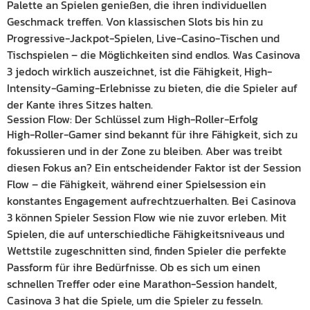
Palette an Spielen genießen, die ihren individuellen
Geschmack treffen. Von klassischen Slots bis hin zu
Progressive-Jackpot-Spielen, Live-Casino-Tischen und
Tischspielen – die Möglichkeiten sind endlos. Was Casinova
3 jedoch wirklich auszeichnet, ist die Fähigkeit, High-
Intensity-Gaming-Erlebnisse zu bieten, die die Spieler auf
der Kante ihres Sitzes halten.
Session Flow: Der Schlüssel zum High-Roller-Erfolg
High-Roller-Gamer sind bekannt für ihre Fähigkeit, sich zu
fokussieren und in der Zone zu bleiben. Aber was treibt
diesen Fokus an? Ein entscheidender Faktor ist der Session
Flow – die Fähigkeit, während einer Spielsession ein
konstantes Engagement aufrechtzuerhalten. Bei Casinova
3 können Spieler Session Flow wie nie zuvor erleben. Mit
Spielen, die auf unterschiedliche Fähigkeitsniveaus und
Wettstile zugeschnitten sind, finden Spieler die perfekte
Passform für ihre Bedürfnisse. Ob es sich um einen
schnellen Treffer oder eine Marathon-Session handelt,
Casinova 3 hat die Spiele, um die Spieler zu fesseln.