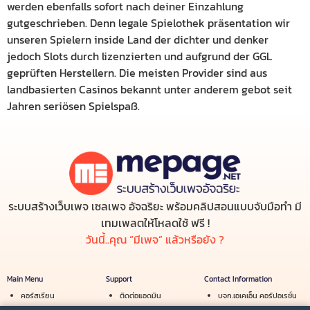
werden ebenfalls sofort nach deiner Einzahlung
gutgeschrieben. Denn legale Spielothek präsentation wir
unseren Spielern inside Land der dichter und denker
jedoch Slots durch lizenzierten und aufgrund der GGL
geprüften Herstellern. Die meisten Provider sind aus
landbasierten Casinos bekannt unter anderem gebot seit
Jahren seriösen Spielspaß.
ระบบสร้างเว็บเพจ เซลเพจ อัจฉริยะ พร้อมคลิปสอนแบบจับมือทำ มี
เทมเพลตให้โหลดใช้ ฟรี !
วันนี้..คุณ “มีเพจ” แล้วหรือยัง ?
Main Menu
Support
Contact Information
คอร์สเรียน
ติดต่อแอดมิน
บจก.เอเคเอ็น คอร์ปอเรชั่น