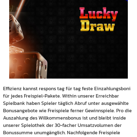
Effizienz kannst respons tag für tag feste Einzahlungsboni
für jedes Freispiel-Pakete. Within unserer Erreichbar
Spielbank haben Spieler täglich Abruf unter ausgewählte
Bonusangebote wie Freispiele ferner Gewinnspiele. Pro die
Auszahlung des Willkommensbonus ist und bleibt inside
unserer Spielothek der 30-facher Umsatzvolumen der
Bonussumme unumgänglich. Nachfolgende Freispiele