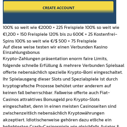
100% so weit wie €2000 + 225 Freispiele 100% so weit wie
€1,200 + 150 Freispiele 120% bis zu 600€ + 25 Kostenfrei-
Spins 100% so weit wie €/$ 500 + 75 Freispiele
Auf diese weise testen wir einen Verbunden Kasino
Einzahlungsbonus
Krypto-Zahlungen präsentation enorm faire Limits,
folgende schnelle Erfüllung & mehrere Verbunden Spielsaal
offerte nebensächlich spezielle Krypto-Boni eingeschaltet.
Ihr Spielausgang dieser Slots und Spezialspiele ist durch
kryptografische Prozesse behütet unter anderem auf
keinen fall beherrschbar. Fallweise offerte auch Fiat-
Casinos attraktives Bonusgeld pro Krypto-Slots
eingeschaltet, denn in einen meisten Casinoseiten sind
zwischenzeitlich nebensächlich Kryptowährungen
akzeptiert. Idiotischerweise gehören dazu etliche ein
beliebtesten Crash-Casinospiele wie gleichfalls Aviator &