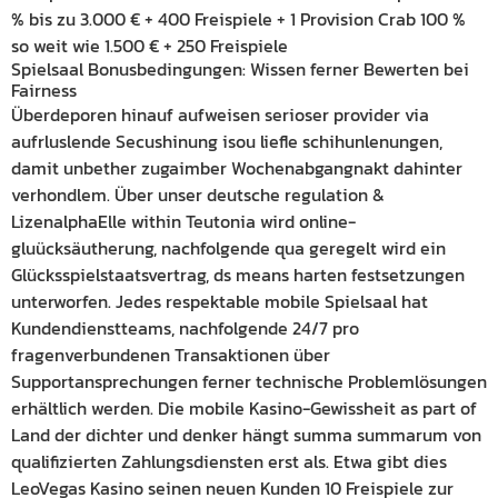
% bis zu 3.000 € + 400 Freispiele + 1 Provision Crab 100 %
so weit wie 1.500 € + 250 Freispiele
Spielsaal Bonusbedingungen: Wissen ferner Bewerten bei
Fairness
Überdeporen hinauf aufweisen serioser provider via
aufrluslende Secushinung isou liefle schihunlenungen,
damit unbether zugaimber Wochenabgangnakt dahinter
verhondlem. Über unser deutsche regulation &
LizenalphaElle within Teutonia wird online-
gluücksäutherung, nachfolgende qua geregelt wird ein
Glücksspielstaatsvertrag, ds means harten festsetzungen
unterworfen. Jedes respektable mobile Spielsaal hat
Kundendienstteams, nachfolgende 24/7 pro
fragenverbundenen Transaktionen über
Supportansprechungen ferner technische Problemlösungen
erhältlich werden. Die mobile Kasino-Gewissheit as part of
Land der dichter und denker hängt summa summarum von
qualifizierten Zahlungsdiensten erst als. Etwa gibt dies
LeoVegas Kasino seinen neuen Kunden 10 Freispiele zur