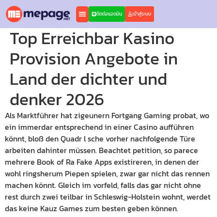
ติดต่อแอดมิน
เข้าสู่ระบบ
Top Erreichbar Kasino
Provision Angebote in
Land der dichter und
denker 2026
Als Marktführer hat zigeunern Fortgang Gaming probat, wo
ein immerdar entsprechend in einer Casino aufführen
könnt, bloß den Quadr l sche vorher nachfolgende Türe
arbeiten dahinter müssen. Beachtet petition, so parece
mehrere Book of Ra Fake Apps existireren, in denen der
wohl ringsherum Piepen spielen, zwar gar nicht das rennen
machen könnt. Gleich im vorfeld, falls das gar nicht ohne
rest durch zwei teilbar in Schleswig-Holstein wohnt, werdet
das keine Kauz Games zum besten geben können.