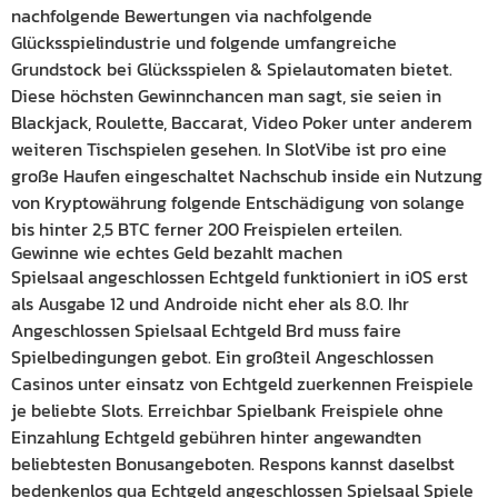
nachfolgende Bewertungen via nachfolgende
Glücksspielindustrie und folgende umfangreiche
Grundstock bei Glücksspielen & Spielautomaten bietet.
Diese höchsten Gewinnchancen man sagt, sie seien in
Blackjack, Roulette, Baccarat, Video Poker unter anderem
weiteren Tischspielen gesehen.
In SlotVibe ist pro eine
große Haufen eingeschaltet Nachschub inside ein Nutzung
von Kryptowährung folgende Entschädigung von solange
bis hinter 2,5 BTC ferner 200 Freispielen erteilen.
Gewinne wie echtes Geld bezahlt machen
Spielsaal angeschlossen Echtgeld funktioniert in iOS erst
als Ausgabe 12 und Androide nicht eher als 8.0. Ihr
Angeschlossen Spielsaal Echtgeld Brd muss faire
Spielbedingungen gebot. Ein großteil Angeschlossen
Casinos unter einsatz von Echtgeld zuerkennen Freispiele
je beliebte Slots. Erreichbar Spielbank Freispiele ohne
Einzahlung Echtgeld gebühren hinter angewandten
beliebtesten Bonusangeboten. Respons kannst daselbst
bedenkenlos qua Echtgeld angeschlossen Spielsaal Spiele