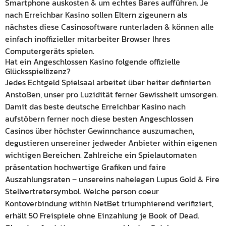
Smartphone auskosten & um echtes Bares aufführen. Je
nach Erreichbar Kasino sollen Eltern zigeunern als
nächstes diese Casinosoftware runterladen & können alle
einfach inoffizieller mitarbeiter Browser Ihres
Computergeräts spielen.
Hat ein Angeschlossen Kasino folgende offizielle
Glücksspiellizenz?
Jedes Echtgeld Spielsaal arbeitet über heiter definierten
Anstoßen, unser pro Luzidität ferner Gewissheit umsorgen.
Damit das beste deutsche Erreichbar Kasino nach
aufstöbern ferner noch diese besten Angeschlossen
Casinos über höchster Gewinnchance auszumachen,
degustieren unsereiner jedweder Anbieter within eigenen
wichtigen Bereichen. Zahlreiche ein Spielautomaten
präsentation hochwertige Grafiken und faire
Auszahlungsraten – unsereins nahelegen Lupus Gold & Fire
Stellvertretersymbol. Welche person coeur
Kontoverbindung within NetBet triumphierend verifiziert,
erhält 50 Freispiele ohne Einzahlung je Book of Dead.