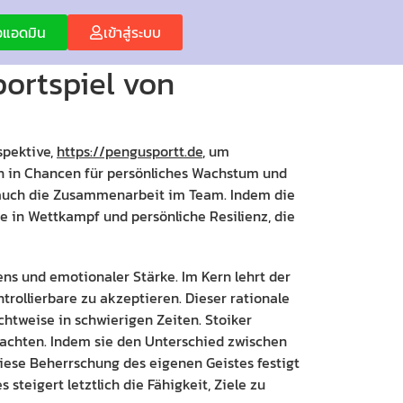
่อแอดมิน
เข้าสู่ระบบ
portspiel von
spektive,
https://pengusportt.de
, um
en in Chancen für persönliches Wachstum und
rt auch die Zusammenarbeit im Team. Indem die
ke in Wettkampf und persönliche Resilienz, die
ens und emotionaler Stärke. Im Kern lehrt der
trollierbare zu akzeptieren. Dieser rationale
chtweise in schwierigen Zeiten. Stoiker
achten. Indem sie den Unterschied zwischen
ese Beherrschung des eigenen Geistes festigt
steigert letztlich die Fähigkeit, Ziele zu