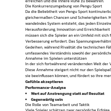
erreichen und die innere Ruhe zu bewahren.
Die Konkurrenzumgebung von Pengu Sport
Da die Beliebtheit von Pengu Sport kontinuierli
gleichermaßen Chancen und Schwierigkeiten. Mit
wandelndes System entsteht, das jeden Einzelne
Herausforderung, Innovation und Erreichbarkeit 
müssen sich die Spieler an ein Umfeld mit sic
Verbesserung erfordert. Das Spannungsverhältn
Gedeihen, während Rivalität die technischen Fäh
umfassendes Verständnis sowohl der persönlich
Annahme im Spielen unterstützen
In der sich fortwährend verändernden Welt der 
Diese Annahme steigert nicht nur den Spielspaß,
sie beeinflussen können, und fördert so ihre men
Gefühle akzeptieren
Performance-Analyse
Wert auf Anstrengung statt auf Resultat
Gegenwärtig sein
Die Rolle von Teamarbeit und Taktik
Viele Spieler schätzen zwar persönliche Erfolge,