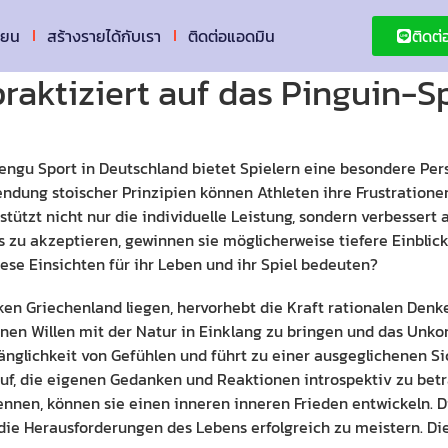
ียน
สร้างรายได้กับเรา
ติดต่อแอดมิน
ติดต
raktiziert auf das Pinguin-S
engu Sport in Deutschland bietet Spielern eine besondere Per
ndung stoischer Prinzipien können Athleten ihre Frustration
rstützt nicht nur die individuelle Leistung, sondern verbesse
s zu akzeptieren, gewinnen sie möglicherweise tiefere Einblic
ese Einsichten für ihr Leben und ihr Spiel bedeuten?
ken Griechenland liegen, hervorhebt die Kraft rationalen Denk
nen Willen mit der Natur in Einklang zu bringen und das Unkon
änglichkeit von Gefühlen und führt zu einer ausgeglichenen Si
f, die eigenen Gedanken und Reaktionen introspektiv zu betr
en, können sie einen inneren inneren Frieden entwickeln. Di
ie Herausforderungen des Lebens erfolgreich zu meistern. Dies 