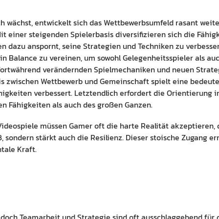
ch wächst, entwickelt sich das Wettbewerbsumfeld rasant weite
 einer steigenden Spielerbasis diversifizieren sich die Fähig
n dazu anspornt, seine Strategien und Techniken zu verbesser
in Balance zu vereinen, um sowohl Gelegenheitsspieler als au
h fortwährend verändernden Spielmechaniken und neuen Strateg
is zwischen Wettbewerb und Gemeinschaft spielt eine bedeute
igkeiten verbessert. Letztendlich erfordert die Orientierung 
en Fähigkeiten als auch des großen Ganzen.
Videospiele müssen Gamer oft die harte Realität akzeptieren,
 sondern stärkt auch die Resilienz. Dieser stoische Zugang erm
tale Kraft.
 doch Teamarbeit und Strategie sind oft ausschlaggebend für de