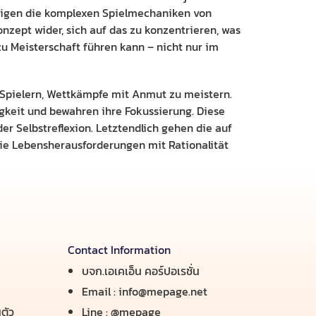
mutigen die komplexen Spielmechaniken von
nzept wider, sich auf das zu konzentrieren, was
zu Meisterschaft führen kann – nicht nur im
n Spielern, Wettkämpfe mit Anmut zu meistern.
gkeit und bewahren ihre Fokussierung. Diese
er Selbstreflexion. Letztendlich gehen die auf
sie Lebensherausforderungen mit Rationalität
Contact Information
บจก.เอเคเอ็น คอร์ปอเรชั่น
Email :
info@mepage.net
ตัว
Line :
@mepage