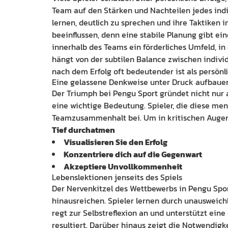
Team auf den Stärken und Nachteilen jedes indiv
lernen, deutlich zu sprechen und ihre Taktiken i
beeinflussen, denn eine stabile Planung gibt e
innerhalb des Teams ein förderliches Umfeld, in
hängt von der subtilen Balance zwischen indiv
nach dem Erfolg oft bedeutender ist als persönli
Eine gelassene Denkweise unter Druck aufbaue
Der Triumph bei Pengu Sport gründet nicht nur 
eine wichtige Bedeutung. Spieler, die diese men
Teamzusammenhalt bei. Um in kritischen Augenbl
Tief durchatmen
Visualisieren Sie den Erfolg
Konzentriere dich auf die Gegenwart
Akzeptiere Unvollkommenheit
Lebenslektionen jenseits des Spiels
Der Nervenkitzel des Wettbewerbs in Pengu Sport
hinausreichen. Spieler lernen durch unausweich
regt zur Selbstreflexion an und unterstützt ein
resultiert. Darüber hinaus zeigt die Notwendig