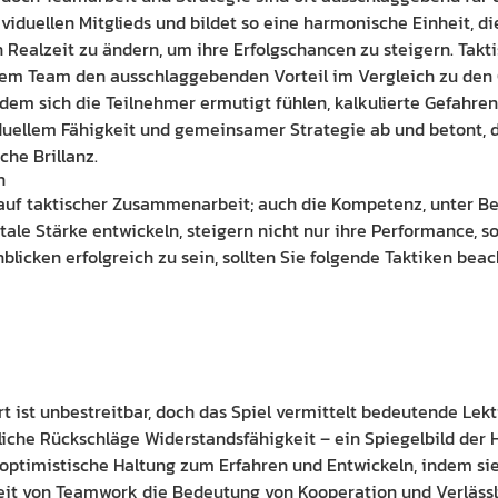
iduellen Mitglieds und bildet so eine harmonische Einheit, di
n Realzeit zu ändern, um ihre Erfolgschancen zu steigern. Takt
inem Team den ausschlaggebenden Vorteil im Vergleich zu den
 dem sich die Teilnehmer ermutigt fühlen, kalkulierte Gefahre
iduellem Fähigkeit und gemeinsamer Strategie ab und betont
che Brillanz.
n
auf taktischer Zusammenarbeit; auch die Kompetenz, unter Bel
tale Stärke entwickeln, steigern nicht nur ihre Performance, 
icken erfolgreich zu sein, sollten Sie folgende Taktiken beac
 ist unbestreitbar, doch das Spiel vermittelt bedeutende Lekti
liche Rückschläge Widerstandsfähigkeit – ein Spiegelbild der
e optimistische Haltung zum Erfahren und Entwickeln, indem sie
keit von Teamwork die Bedeutung von Kooperation und Verlässli