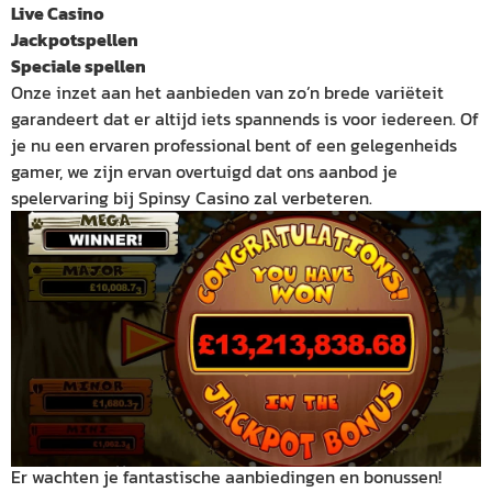
Live Casino
Jackpotspellen
Speciale spellen
Onze inzet aan het aanbieden van zo’n brede variëteit
garandeert dat er altijd iets spannends is voor iedereen. Of
je nu een ervaren professional bent of een gelegenheids
gamer, we zijn ervan overtuigd dat ons aanbod je
spelervaring bij Spinsy Casino zal verbeteren.
Er wachten je fantastische aanbiedingen en bonussen!