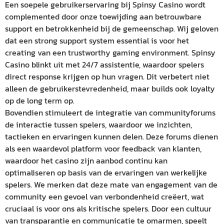
Een soepele gebruikerservaring bij Spinsy Casino wordt
complemented door onze toewijding aan betrouwbare
support en betrokkenheid bij de gemeenschap. Wij geloven
dat een strong support system essential is voor het
creating van een trustworthy gaming environment. Spinsy
Casino blinkt uit met 24/7 assistentie, waardoor spelers
direct response krijgen op hun vragen. Dit verbetert niet
alleen de gebruikerstevredenheid, maar builds ook loyalty
op de long term op.
Bovendien stimuleert de integratie van communityforums
de interactie tussen spelers, waardoor we inzichten,
tactieken en ervaringen kunnen delen. Deze forums dienen
als een waardevol platform voor feedback van klanten,
waardoor het casino zijn aanbod continu kan
optimaliseren op basis van de ervaringen van werkelijke
spelers. We merken dat deze mate van engagement van de
community een gevoel van verbondenheid creëert, wat
cruciaal is voor ons als kritische spelers. Door een cultuur
van transparantie en communicatie te omarmen, speelt