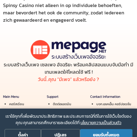
Spinsy Casino niet alleen in op individuele behoeften,
maar bevordert het ook de community, zodat iedereen
zich gewaardeerd en engageerd voelt.
ระบบสร้างเว็บเพจ เซลเพจ อัจฉริยะ พร้อมคลิปสอนแบบจับมือทำ มี
เทมเพลตให้โหลดใช้ ฟรี !
วันนี้..คุณ “มีเพจ” แล้วหรือยัง ?
Main Menu
Support
Contact Information
คอร์สเรียน
ติดต่อแอดมิน
บจก.เอเคเอ็น คอร์ปอเรชั่น
สร้างรายได้
เงื่อนไขการใช้บริการ
Email :
info@mepage.net
เราใช้คุกกี้เพื่อพัฒนาประสิทธิภาพ และประสบการณ์ที่ดีในการใช้เว็บไซต์ของ
ร้านค้า
นโยบายความเป็นส่วนตัว
Line :
@mepage
คุณ คุณสามารถศึกษารายละเอียดได้ที่
นโยบายความเป็นส่วนตัว
ตั้งค่า
ปฏิเสธ
ยอมรับทั้งหมด
Powered by
MePage.net