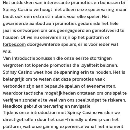
Het ontdekken van interessante promoties en bonussen bij
Spinsy Casino verhoogt niet alleen onze spelervaring, maar
biedt ook een extra stimulans voor elke speler. Het
gevarieerde aanbod aan promoties gedurende het hele
jaar is ontworpen om ons geëngageerd en gemotiveerd te
houden. Of we nu onervaren zijn op het platform of
forbes.com
doorgewinterde spelers, er is voor ieder wat
wils.
Van
introductiebonussen
die onze eerste stortingen
vergroten tot lopende promoties die loyaliteit belonen,
Spinsy Casino weet hoe de spanning erin te houden. Het is
belangrijk om te weten dat deze promoties vaak
verbonden zijn aan bepaalde spellen of evenementen,
waardoor tactische mogelijkheden ontstaan om ons spel te
verfijnen zonder al te veel van ons speelbudget te riskeren.
Naadloze gebruikerservaring en navigatie
Tijdens onze introduction met Spinsy Casino werden we
direct getroffen door het user-friendly ontwerp van het
platform, wat onze gaming experience vanaf het moment