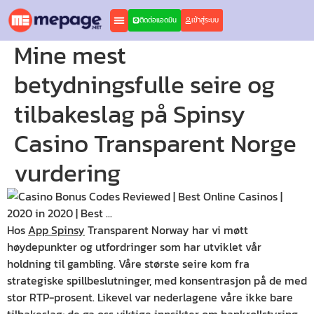
ติดต่อแอดมิน
เข้าสู่ระบบ
Mine mest
betydningsfulle seire og
tilbakeslag på Spinsy
Casino Transparent Norge
vurdering
Hos
App Spinsy
Transparent Norway har vi møtt
høydepunkter og utfordringer som har utviklet vår
holdning til gambling. Våre største seire kom fra
strategiske spillbeslutninger, med konsentrasjon på de med
stor RTP-prosent. Likevel var nederlagene våre ikke bare