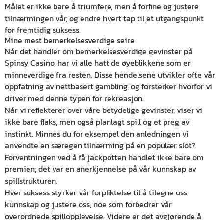
Målet er ikke bare å triumfere, men å forfine og justere
tilnærmingen vår, og endre hvert tap til et utgangspunkt
for fremtidig suksess.
Mine mest bemerkelsesverdige seire
Når det handler om bemerkelsesverdige gevinster på
Spinsy Casino, har vi alle hatt de øyeblikkene som er
minneverdige fra resten. Disse hendelsene utvikler ofte vår
oppfatning av nettbasert gambling, og forsterker hvorfor vi
driver med denne typen for rekreasjon.
Når vi reflekterer over våre betydelige gevinster, viser vi
ikke bare flaks, men også planlagt spill og et preg av
instinkt. Minnes du for eksempel den anledningen vi
anvendte en særegen tilnærming på en populær slot?
Forventningen ved å få jackpotten handlet ikke bare om
premien; det var en anerkjennelse på vår kunnskap av
spillstrukturen.
Hver suksess styrker vår forpliktelse til å tilegne oss
kunnskap og justere oss, noe som forbedrer vår
overordnede spillopplevelse. Videre er det avgjørende å