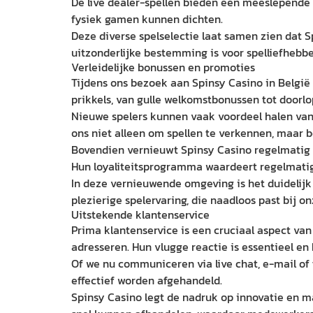
De live dealer-spellen bieden een meeslepende 
fysiek gamen kunnen dichten.
Deze diverse spelselectie laat samen zien dat 
uitzonderlijke bestemming is voor spelliefhebbe
Verleidelijke bonussen en promoties
Tijdens ons bezoek aan Spinsy Casino in België 
prikkels, van gulle welkomstbonussen tot door
Nieuwe spelers kunnen vaak voordeel halen van 
ons niet alleen om spellen te verkennen, maar be
Bovendien vernieuwt Spinsy Casino regelmatig 
Hun loyaliteitsprogramma waardeert regelmatig
In deze vernieuwende omgeving is het duidelijk
plezierige spelervaring, die naadloos past bij 
Uitstekende klantenservice
Prima klantenservice is een cruciaal aspect van
adresseren. Hun vlugge reactie is essentieel en
Of we nu communiceren via live chat, e-mail of 
effectief worden afgehandeld.
Spinsy Casino legt de nadruk op innovatie en 