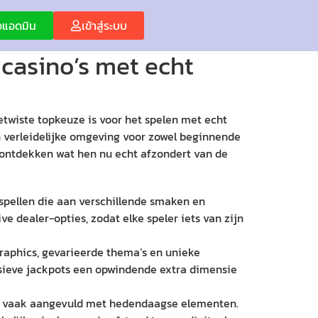
่อแอดมิน
เข้าสู่ระบบ
casino’s met echt
twiste topkeuze is voor het spelen met echt
n verleidelijke omgeving voor zowel beginnende
e ontdekken wat hen nu echt afzondert van de
spellen die aan verschillende smaken en
e dealer-opties, zodat elke speler iets van zijn
aphics, gevarieerde thema’s en unieke
sieve jackpots een opwindende extra dimensie
tte, vaak aangevuld met hedendaagse elementen.