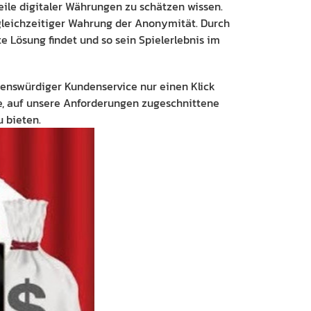
eile digitaler Währungen zu schätzen wissen.
gleichzeitiger Wahrung der Anonymität. Durch
e Lösung findet und so sein Spielerlebnis im
uenswürdiger Kundenservice nur einen Klick
e, auf unsere Anforderungen zugeschnittene
u bieten.