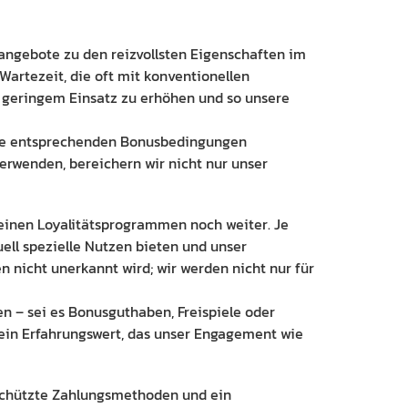
sangebote zu den reizvollsten Eigenschaften im
Wartezeit, die oft mit konventionellen
 geringem Einsatz zu erhöhen und so unsere
 die entsprechenden Bonusbedingungen
verwenden, bereichern wir nicht nur unser
seinen Loyalitätsprogrammen noch weiter. Je
uell spezielle Nutzen bieten und unser
en nicht unerkannt wird; wir werden nicht nur für
n – sei es Bonusguthaben, Freispiele oder
in ein Erfahrungswert, das unser Engagement wie
eschützte Zahlungsmethoden und ein