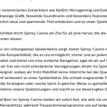
 renommierten Entwicklern wie NetEnt, Microgaming und Evolu
tklassige Grafik, fesselnde Soundtracks und besondere Features
ierlich neue und spannende Titel entdecken und so unser Spie
mfeld sticht Spinsy Casino als Ziel für all jene hervor, die di
ennen wissen.
r ein reibungsloses Spielerlebnis sorgt, bietet Spinsy Casin
bile Kompatibilität, die es uns ermöglicht, immer und an jedem
ltet und bietet uns eine einfache Navigation, egal ob wir auf 
ir frei von nicht erforderliche Verzögerungen direkt ins Spi
eignet, sodass wir trotz Mobilität keine Abstriche bei der Qu
d verbessert so unser Spielerlebnis. Die schnell reagierende 
olle Strategien oder rasche Spins in gleicher Weise zu genieß
lebnis unsere Spielsitzungen und macht es zur bevorzugten Opt
Boni im Spinsy Casino stellen wir sofort fest, wie sehr sie un
 Nervenkitzel, während Treueprämienprogramme uns auf lange