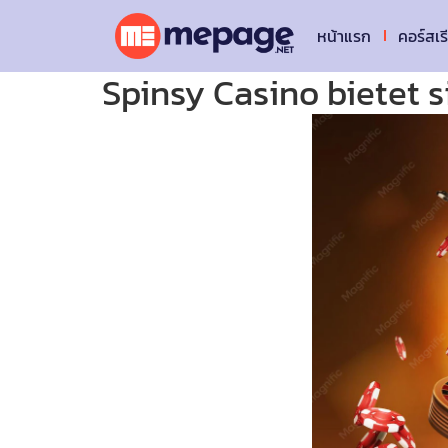
หน้าแรก
คอร์สเร
Spinsy Casino bietet 