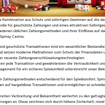
ge Kombination aus Schutz und sofortigen Gewinnen auf, die da
kolle für geschützte Zahlungen und eines attraktiven Sofortge
hiedenen üblichen Zahlungsmethoden und ihrer Einflüsse auf d
Spinsy Casino.
und geschützte Transaktionen sind ein wesentlicher Bestandtei
und setzen moderne Maßnahmen zum Schutz der Finanzdaten unse
er neueste Zahlungsverschlüsselungstechnologien.
zen jede Transaktion und gewährleisten die Vertraulichkeit und 
ngagement für ein sicheres Spielumfeld unterstreicht unser Bek
l an Zahlungsmethoden entscheidend für den Spielkomfort. Spi
tzen auf bargeldlose Transaktionen und ermöglichen so schne
breiten Verbreitung und Bekanntheit weiterhin zu den gefragte
rungen an. Diese zeichnen sich durch höhere Sicherheit, nied