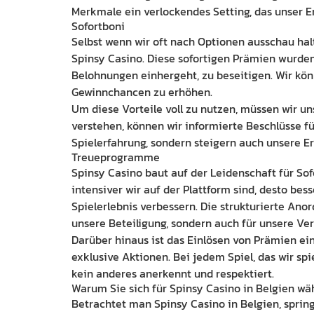
Merkmale ein verlockendes Setting, das unser 
Sofortboni
Selbst wenn wir oft nach Optionen ausschau hal
Spinsy Casino. Diese sofortigen Prämien wurden 
Belohnungen einhergeht, zu beseitigen. Wir kö
Gewinnchancen zu erhöhen.
Um diese Vorteile voll zu nutzen, müssen wir
verstehen, können wir informierte Beschlüsse fü
Spielerfahrung, sondern steigern auch unsere Er
Treueprogramme
Spinsy Casino baut auf der Leidenschaft für So
intensiver wir auf der Plattform sind, desto bes
Spielerlebnis verbessern. Die strukturierte Anor
unsere Beteiligung, sondern auch für unsere Ve
Darüber hinaus ist das Einlösen von Prämien ei
exklusive Aktionen. Bei jedem Spiel, das wir spi
kein anderes anerkennt und respektiert.
Warum Sie sich für Spinsy Casino in Belgien wäh
Betrachtet man Spinsy Casino in Belgien, spri