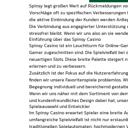
Spinsy legt großen Wert auf Rückmeldungen von 
Vorschläge oft zu spezifischen Verbesserungen f
die aktive Einbindung der Kunden werden Anlieg
Die Verbindung aus engagierter Unterstützung u
stressfrei bleibt. Wenn wir uns also an sie wen
Einführung über das Spinsy Casino
Spinsy Casino ist ein Leuchtturm für Online-Ga
Gamer zugeschnitten sind. Die Spielvielfalt bei
neuartigen Slots. Diese breite Palette steigert 
erlernen und zu verbessern.
Zusätzlich ist der Fokus auf die Nutzererfahru
finden wir unsere Favoritenspiele problemlos. W
Begegnung individuell und bereichernd gestalte
Wenn wir uns näher mit dem Sortiment von dem S
und kundenfreundliches Design dabei hat, unser
Spieleauswahl und Entwickler
Im Spinsy Casino erwartet Spieler eine breite 
umfangreiche Spielvielfalt ist nicht nur erstau
traditionellen Spielautomaten, hochmodernen Vi