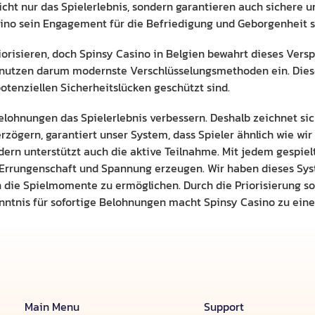
cht nur das Spielerlebnis, sondern garantieren auch sichere u
ino sein Engagement für die Befriedigung und Geborgenheit se
iorisieren, doch Spinsy Casino in Belgien bewahrt dieses Versp
 nutzen darum modernste Verschlüsselungsmethoden ein. Diese f
potenziellen Sicherheitslücken geschützt sind.
elohnungen das Spielerlebnis verbessern. Deshalb zeichnet si
zögern, garantiert unser System, dass Spieler ähnlich wie wi
ndern unterstützt auch die aktive Teilnahme. Mit jedem gespiel
 Errungenschaft und Spannung erzeugen. Wir haben dieses Syst
die Spielmomente zu ermöglichen. Durch die Priorisierung s
nntnis für sofortige Belohnungen macht Spinsy Casino zu einer
Main Menu
Support