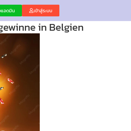
่อแอดมิน
เข้าสู่ระบบ
gewinne in Belgien