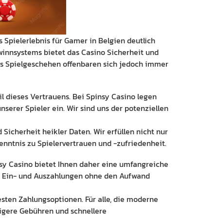
s Spielerlebnis für Gamer in Belgien deutlich
winnsystems bietet das Casino Sicherheit und
as Spielgeschehen offenbaren sich jedoch immer
l dieses Vertrauens. Bei Spinsy Casino legen
rer Spieler ein. Wir sind uns der potenziellen
Sicherheit heikler Daten. Wir erfüllen nicht nur
enntnis zu Spielervertrauen und -zufriedenheit.
nsy Casino bietet Ihnen daher eine umfangreiche
lle Ein- und Auszahlungen ohne den Aufwand
sten Zahlungsoptionen. Für alle, die moderne
rigere Gebühren und schnellere