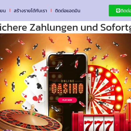
ียน
สร้างรายได้กับเรา
ติดต่อแอดมิน
ติดต
sichere Zahlungen und Sofort