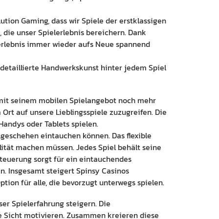
tion Gaming, dass wir Spiele der erstklassigen
, die unser Spielerlebnis bereichern. Dank
lerlebnis immer wieder aufs Neue spannend
e detaillierte Handwerkskunst hinter jedem Spiel
o mit seinem mobilen Spielangebot noch mehr
 Ort auf unsere Lieblingsspiele zuzugreifen. Die
Handys oder Tablets spielen.
elgeschehen eintauchen können. Das flexible
alität machen müssen. Jedes Spiel behält seine
Steuerung sorgt für ein eintauchendes
en. Insgesamt steigert Spinsy Casinos
ion für alle, die bevorzugt unterwegs spielen.
ser Spielerfahrung steigern. Die
 Sicht motivieren. Zusammen kreieren diese