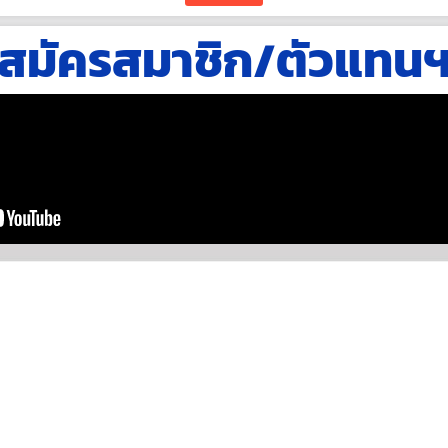
สมัครสมาชิก/ตัวแทน