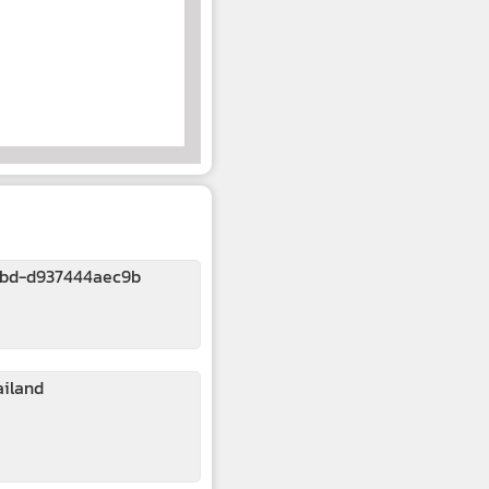
4bd-d937444aec9b
ailand