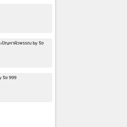
ละปัญหาผิวพรรณ by ริช
 ริช 999