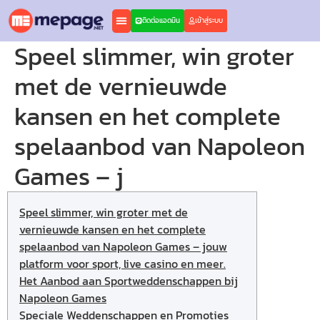
ติดต่อแอดมิน
เข้าสู่ระบบ
Speel slimmer, win groter
met de vernieuwde
kansen en het complete
spelaanbod van Napoleon
Games – j
Speel slimmer, win groter met de
vernieuwde kansen en het complete
spelaanbod van Napoleon Games – jouw
platform voor sport, live casino en meer.
Het Aanbod aan Sportweddenschappen bij
Napoleon Games
Speciale Weddenschappen en Promoties