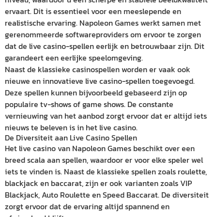
ervaart. Dit is essentieel voor een meeslepende en
realistische ervaring. Napoleon Games werkt samen met
gerenommeerde softwareproviders om ervoor te zorgen
dat de live casino-spellen eerlijk en betrouwbaar zijn. Dit
garandeert een eerlijke speelomgeving.
Naast de klassieke casinospellen worden er vaak ook
nieuwe en innovatieve live casino-spellen toegevoegd.
Deze spellen kunnen bijvoorbeeld gebaseerd zijn op
populaire tv-shows of game shows. De constante
vernieuwing van het aanbod zorgt ervoor dat er altijd iets
nieuws te beleven is in het live casino.
De Diversiteit aan Live Casino Spellen
Het live casino van Napoleon Games beschikt over een
breed scala aan spellen, waardoor er voor elke speler wel
iets te vinden is. Naast de klassieke spellen zoals roulette,
blackjack en baccarat, zijn er ook varianten zoals VIP
Blackjack, Auto Roulette en Speed Baccarat. De diversiteit
zorgt ervoor dat de ervaring altijd spannend en