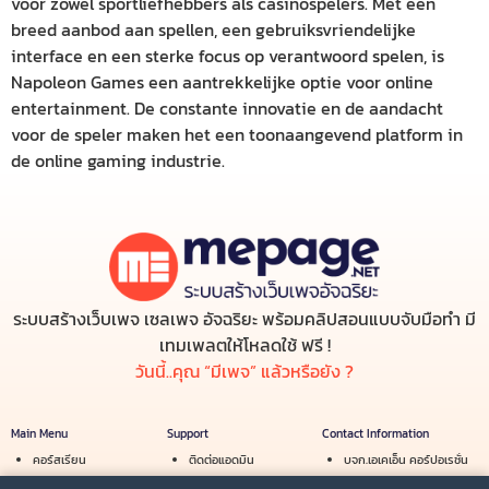
voor zowel sportliefhebbers als casinospelers. Met een
breed aanbod aan spellen, een gebruiksvriendelijke
interface en een sterke focus op verantwoord spelen, is
Napoleon Games een aantrekkelijke optie voor online
entertainment. De constante innovatie en de aandacht
voor de speler maken het een toonaangevend platform in
de online gaming industrie.
ระบบสร้างเว็บเพจ เซลเพจ อัจฉริยะ พร้อมคลิปสอนแบบจับมือทำ มี
เทมเพลตให้โหลดใช้ ฟรี !
วันนี้..คุณ “มีเพจ” แล้วหรือยัง ?
Main Menu
Support
Contact Information
คอร์สเรียน
ติดต่อแอดมิน
บจก.เอเคเอ็น คอร์ปอเรชั่น
สร้างรายได้
เงื่อนไขการใช้บริการ
Email :
info@mepage.net