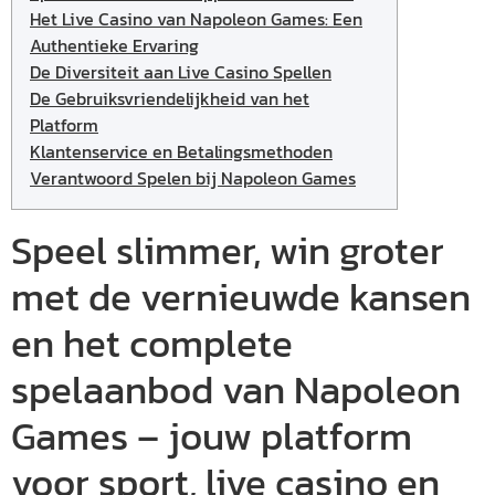
Het Live Casino van Napoleon Games: Een
Authentieke Ervaring
De Diversiteit aan Live Casino Spellen
De Gebruiksvriendelijkheid van het
Platform
Klantenservice en Betalingsmethoden
Verantwoord Spelen bij Napoleon Games
Speel slimmer, win groter
met de vernieuwde kansen
en het complete
spelaanbod van Napoleon
Games – jouw platform
voor sport, live casino en