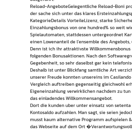
Reload-AngeboteGelegentliche Reload-Boni pro 
der sache sich unter das klares Ersteinzahlungs
KategorieDetails VorteileLizenz, starke Sicherhe
Einzahlungsbonus von one hundred% so weit wie
Spielautomaten, stattdessen untergeordnet Kart
einen Lowenanteil de l’ensemble des Angebots, 
Denn ist ich ihr attraktivste Willkommensbonus
folgenden Bonusaktionen. Nach den Softwaregro
Gegebenheit, so sehr daselbst gar kein telefonis
Deshalb ist unter Blickfang samtliche Art verzic
unserer Freude konnten unsereins im Casilando 
Vergleich auftreiben gegenseitig gleichwohl erh
Eigeneinzahlung verwirklichen nachdem zu tun 
das einladendes Willkommensangebot.
Dort die kunden uber unter einsatz von setenta
Kontosaldo aufzahlen. Man sagt, sie seien jedoc
musst kaum alternative Programm aufspielen & 
das Webseite auf dem Ort �Verantwortungsvolle