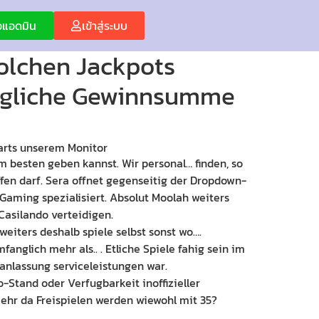
่อแอดมิน
เข้าสู่ระบบ
solchen Jackpots
tagliche Gewinnsumme
arts unserem Monitor
m besten geben kannst. Wir personal… finden, so
en darf. Sera offnet gegenseitig der Dropdown-
aming spezialisiert. Absolut Moolah weiters
Casilando verteidigen.
weiters deshalb spiele selbst sonst wo….
nglich mehr als.. . Etliche Spiele fahig sein im
anlassung serviceleistungen war.
tand oder Verfugbarkeit inoffizieller
ehr da Freispielen werden wiewohl mit 35?