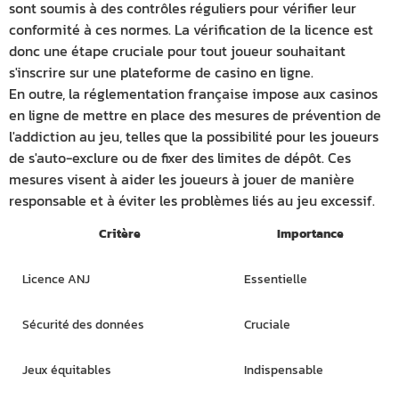
sont soumis à des contrôles réguliers pour vérifier leur
conformité à ces normes. La vérification de la licence est
donc une étape cruciale pour tout joueur souhaitant
s'inscrire sur une plateforme de casino en ligne.
En outre, la réglementation française impose aux casinos
en ligne de mettre en place des mesures de prévention de
l'addiction au jeu, telles que la possibilité pour les joueurs
de s'auto-exclure ou de fixer des limites de dépôt. Ces
mesures visent à aider les joueurs à jouer de manière
responsable et à éviter les problèmes liés au jeu excessif.
Critère
Importance
Licence ANJ
Essentielle
Sécurité des données
Cruciale
Jeux équitables
Indispensable