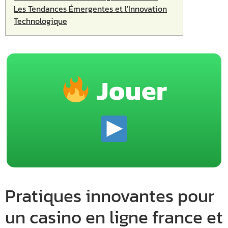
Les Tendances Émergentes et l'Innovation
Technologique
Jouer
Pratiques innovantes pour
un casino en ligne france et