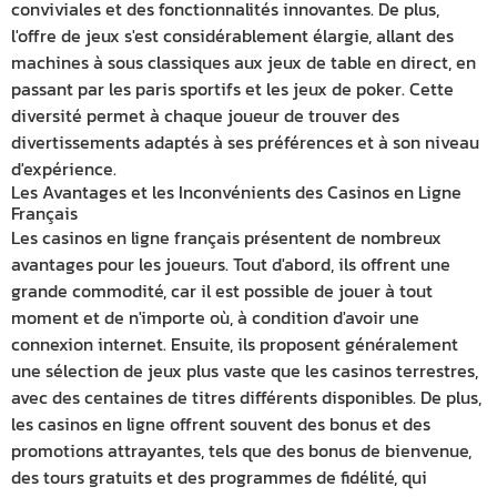
conviviales et des fonctionnalités innovantes. De plus,
l'offre de jeux s'est considérablement élargie, allant des
machines à sous classiques aux jeux de table en direct, en
passant par les paris sportifs et les jeux de poker. Cette
diversité permet à chaque joueur de trouver des
divertissements adaptés à ses préférences et à son niveau
d'expérience.
Les Avantages et les Inconvénients des Casinos en Ligne
Français
Les casinos en ligne français présentent de nombreux
avantages pour les joueurs. Tout d'abord, ils offrent une
grande commodité, car il est possible de jouer à tout
moment et de n'importe où, à condition d'avoir une
connexion internet. Ensuite, ils proposent généralement
une sélection de jeux plus vaste que les casinos terrestres,
avec des centaines de titres différents disponibles. De plus,
les casinos en ligne offrent souvent des bonus et des
promotions attrayantes, tels que des bonus de bienvenue,
des tours gratuits et des programmes de fidélité, qui