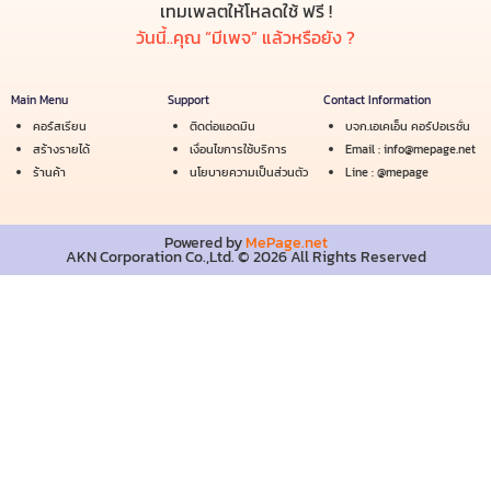
เทมเพลตให้โหลดใช้ ฟรี !
วันนี้..คุณ “มีเพจ” แล้วหรือยัง ?
Main Menu
Support
Contact Information
คอร์สเรียน
ติดต่อแอดมิน
บจก.เอเคเอ็น คอร์ปอเรชั่น
สร้างรายได้
เงื่อนไขการใช้บริการ
Email :
info@mepage.net
ร้านค้า
นโยบายความเป็นส่วนตัว
Line :
@mepage
Powered by
MePage.net
AKN Corporation Co.,Ltd. © 2026 All Rights Reserved