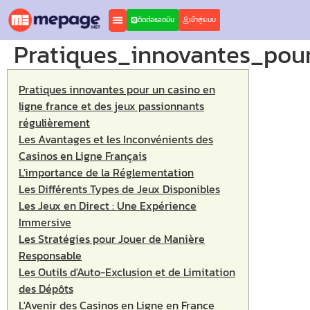
ติดต่อแอดมิน
เข้าสู่ระบบ
Pratiques_innovantes_pou
Pratiques innovantes pour un casino en
ligne france et des jeux passionnants
régulièrement
Les Avantages et les Inconvénients des
Casinos en Ligne Français
L'importance de la Réglementation
Les Différents Types de Jeux Disponibles
Les Jeux en Direct : Une Expérience
Immersive
Les Stratégies pour Jouer de Manière
Responsable
Les Outils d'Auto-Exclusion et de Limitation
des Dépôts
L'Avenir des Casinos en Ligne en France