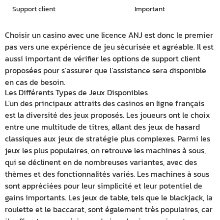
Support client
Important
Choisir un casino avec une licence ANJ est donc le premier
pas vers une expérience de jeu sécurisée et agréable. Il est
aussi important de vérifier les options de support client
proposées pour s’assurer que l’assistance sera disponible
en cas de besoin.
Les Différents Types de Jeux Disponibles
L'un des principaux attraits des casinos en ligne français
est la diversité des jeux proposés. Les joueurs ont le choix
entre une multitude de titres, allant des jeux de hasard
classiques aux jeux de stratégie plus complexes. Parmi les
jeux les plus populaires, on retrouve les machines à sous,
qui se déclinent en de nombreuses variantes, avec des
thèmes et des fonctionnalités variés. Les machines à sous
sont appréciées pour leur simplicité et leur potentiel de
gains importants. Les jeux de table, tels que le blackjack, la
roulette et le baccarat, sont également très populaires, car