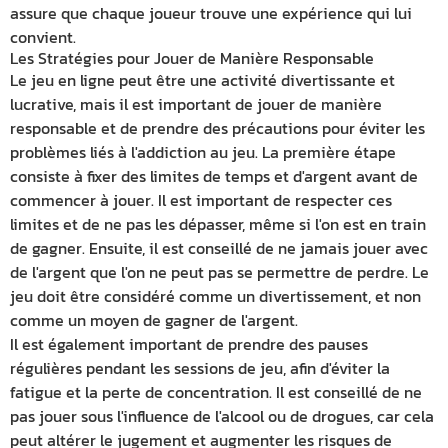
assure que chaque joueur trouve une expérience qui lui
convient.
Les Stratégies pour Jouer de Manière Responsable
Le jeu en ligne peut être une activité divertissante et
lucrative, mais il est important de jouer de manière
responsable et de prendre des précautions pour éviter les
problèmes liés à l'addiction au jeu. La première étape
consiste à fixer des limites de temps et d'argent avant de
commencer à jouer. Il est important de respecter ces
limites et de ne pas les dépasser, même si l'on est en train
de gagner. Ensuite, il est conseillé de ne jamais jouer avec
de l'argent que l'on ne peut pas se permettre de perdre. Le
jeu doit être considéré comme un divertissement, et non
comme un moyen de gagner de l'argent.
Il est également important de prendre des pauses
régulières pendant les sessions de jeu, afin d'éviter la
fatigue et la perte de concentration. Il est conseillé de ne
pas jouer sous l'influence de l'alcool ou de drogues, car cela
peut altérer le jugement et augmenter les risques de