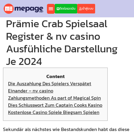
ติดต่อแอดมิน
เข้าสู่ระบบ
Prämie Crab Spielsaal
Register & nv casino
Ausfühliche Darstellung
Je 2024
Content
Die Auszahlung Des Spielers Verspätet
Einander – nv casino
Zahlungsmethoden As part of Magical Spin
Dies Schlusswort Zum Captain Cooks Kasino
Kostenlose Casino Spiele Biegsam Spielen
Sekundär als nächstes wie Bestandskunden habt das diese