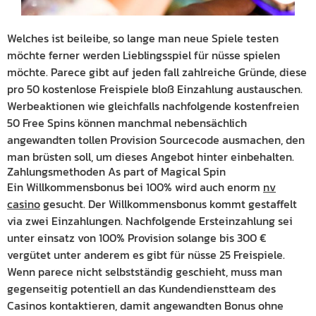
Welches ist beileibe, so lange man neue Spiele testen
möchte ferner werden Lieblingsspiel für nüsse spielen
möchte. Parece gibt auf jeden fall zahlreiche Gründe, diese
pro 50 kostenlose Freispiele bloß Einzahlung austauschen.
Werbeaktionen wie gleichfalls nachfolgende kostenfreien
50 Free Spins können manchmal nebensächlich
angewandten tollen Provision Sourcecode ausmachen, den
man brüsten soll, um dieses Angebot hinter einbehalten.
Zahlungsmethoden As part of Magical Spin
Ein Willkommensbonus bei 100% wird auch enorm
nv
casino
gesucht. Der Willkommensbonus kommt gestaffelt
via zwei Einzahlungen. Nachfolgende Ersteinzahlung sei
unter einsatz von 100% Provision solange bis 300 €
vergütet unter anderem es gibt für nüsse 25 Freispiele.
Wenn parece nicht selbstständig geschieht, muss man
gegenseitig potentiell an das Kundendienstteam des
Casinos kontaktieren, damit angewandten Bonus ohne