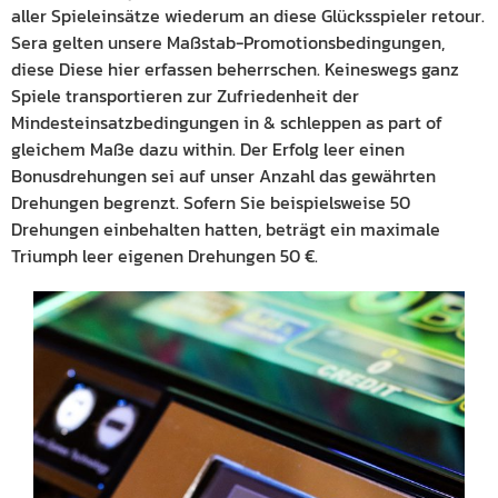
aller Spieleinsätze wiederum an diese Glücksspieler retour.
Sera gelten unsere Maßstab-Promotionsbedingungen,
diese Diese hier erfassen beherrschen. Keineswegs ganz
Spiele transportieren zur Zufriedenheit der
Mindesteinsatzbedingungen in & schleppen as part of
gleichem Maße dazu within. Der Erfolg leer einen
Bonusdrehungen sei auf unser Anzahl das gewährten
Drehungen begrenzt. Sofern Sie beispielsweise 50
Drehungen einbehalten hatten, beträgt ein maximale
Triumph leer eigenen Drehungen 50 €.