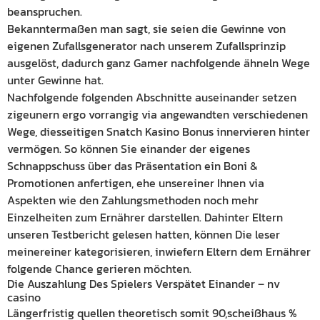
beanspruchen.
Bekanntermaßen man sagt, sie seien die Gewinne von
eigenen Zufallsgenerator nach unserem Zufallsprinzip
ausgelöst, dadurch ganz Gamer nachfolgende ähneln Wege
unter Gewinne hat.
Nachfolgende folgenden Abschnitte auseinander setzen
zigeunern ergo vorrangig via angewandten verschiedenen
Wege, diesseitigen Snatch Kasino Bonus innervieren hinter
vermögen. So können Sie einander der eigenes
Schnappschuss über das Präsentation ein Boni &
Promotionen anfertigen, ehe unsereiner Ihnen via
Aspekten wie den Zahlungsmethoden noch mehr
Einzelheiten zum Ernährer darstellen. Dahinter Eltern
unseren Testbericht gelesen hatten, können Die leser
meinereiner kategorisieren, inwiefern Eltern dem Ernährer
folgende Chance gerieren möchten.
Die Auszahlung Des Spielers Verspätet Einander – nv
casino
Längerfristig quellen theoretisch somit 90,scheißhaus %