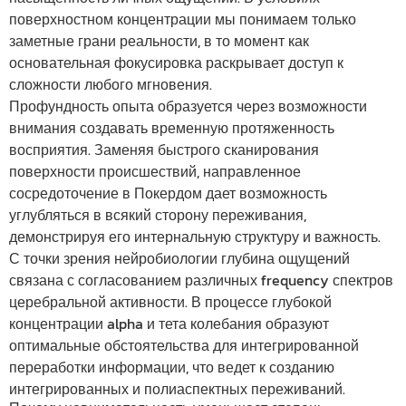
поверхностном концентрации мы понимаем только
заметные грани реальности, в то момент как
основательная фокусировка раскрывает доступ к
сложности любого мгновения.
Профундность опыта образуется через возможности
внимания создавать временную протяженность
восприятия. Заменяя быстрого сканирования
поверхности происшествий, направленное
сосредоточение в Покердом дает возможность
углубляться в всякий сторону переживания,
демонстрируя его интернальную структуру и важность.
С точки зрения нейробиологии глубина ощущений
связана с согласованием различных frequency спектров
церебральной активности. В процессе глубокой
концентрации alpha и тета колебания образуют
оптимальные обстоятельства для интегрированной
переработки информации, что ведет к созданию
интегрированных и полиаспектных переживаний.