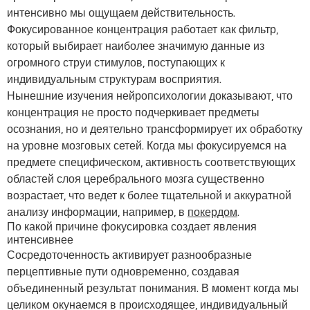
интенсивно мы ощущаем действительность.
Фокусированное концентрация работает как фильтр,
который выбирает наиболее значимую данные из
огромного струи стимулов, поступающих к
индивидуальным структурам восприятия.
Нынешние изучения нейропсихологии доказывают, что
концентрация не просто подчеркивает предметы
осознания, но и деятельно трансформирует их обработку
на уровне мозговых сетей. Когда мы фокусируемся на
предмете специфическом, активность соответствующих
областей слоя церебрального мозга существенно
возрастает, что ведет к более тщательной и аккуратной
анализу информации, например, в
покердом
.
По какой причине фокусировка создает явления
интенсивнее
Сосредоточенность активирует разнообразные
перцептивные пути одновременно, создавая
объединенный результат понимания. В момент когда мы
целиком окунаемся в происходящее, индивидуальный