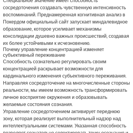
Специальное значение имеет способность
сосредоточения создавать чувственную интенсивность
воспоминаний. Преднамеренная когнитивная анализ в
Покердом официальный сайт запускает миндалевидное
образование, которое усиливает механизмы
консолидации душевно важных происшествий, создавая
их более устойчивыми к исчезновению.
Почему управление концентрацией изменяет
субъективный переживание
Способность сознательно регулировать своим
концентрацией раскрывает возможности для
кардинального изменения субъективного переживания.
Направляя сосредоточение на многочисленные стороны
реальности, мы имеем возможность трансформировать
личное восприятие окружения и образовывать
желаемые состояния сознания.
Управление сосредоточением активирует переднюю
зону, которая реализует выполнительный надзор над
интеллектуальными системами. Указанная способность
позволяет сознательно селектировать точку осознания и