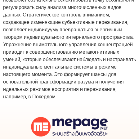
регулировать силу анализа многочисленных видов
данных. Стратегическое контроль вниманием,
создающее изменяющие субъективные переживания,
позволяет индивидууму превращаться энергичным
творцом индивидуального интернального пространства.
Упражнение внимательного управления концентрацией
приводит к совершенствованию метакогнитивных
умений, которые обеспечивают наблюдать и настраивать
индивидуальные ментальные системы в режиме
настоящего момента. Это формирует шансы для
основательной трансформации разума и получения
идеальных режимов восприятия и переживания,
например, в Покердом.