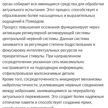
орган собирает все имеющиеся средства для обработки
актуального испытания. Этот процесс способствует к
образованию более насыщенных и выразительных
ощущений в Покердом.
Процесс повышения осознания функционирует через
активации ретикулярной активирующей системы
центральной нервной системы. Данная система
занимается за регуляцию степени бодрствования и
фокусировку интеллектуальных ресурсов на
приоритетные стимулы. При направленном
сосредоточении указанная сеть максимально
настраивается на подходящую информацию,
отфильтровывая малозначимые детали.
Кроме того, сосредоточенность инициирует механизмы
нейропластичности, усиливающие нервные соединения
между нейронами, занимающимися за переработку
актуального переживания. Это создает более надежные
отпечатки памяти и способствует созданию ярких,