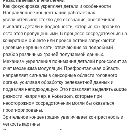
незабываемых впечатлений.
Как фокусировка укрепляет детали и особенности
Направленное концентрация работает как
увеличительное стекло для осознания, обеспечивая
выявлять детали и подробности, которые как правило
остаются пропущенными. В процессе сосредоточения на
конкретном объекте или происшествии запускаются
целевые нервные сети, отвечающие за подробный
разбор различных граней получаемой данных.
Механизм укрепления понимания деталей происходит за
счет механизма модуляции. Префронтальная область
направляет сигналы в сенсорные области головного
органа, усиливая обработку релевантной данных и
подавляя неподходящую. Это позволяет выделять subtle
разности, например, в Pokerdom, которые при
неосторожном сосредоточении могли бы оказаться
проигнорированы.
Зрительное концентрация увеличивает контрастность и
четкость картины