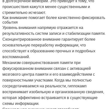
в долгосрочной мемории. Это приводит к тому, что
происшествия кажутся менее существенными и
стремительно исчезают.
Как внимание помогает более качественно фиксировать
события
Уровень внимания напрямую отражается на
результативность систем записи и стабилизации памяти.
Сконцентрированное внимание гарантирует более
основательную переработку информации, что
способствует к образованию прочных и подробных
воспоминаний.
Механизм совершенствования памяти при
фокусированном внимании связан с активацией
мозгового центра памяти и его взаимодействием с
поверхностными участками. Когда мы полностью
сосредотачиваемся на реальности, гиппокамп
воспринимает изобильную и организованную сведения,
которая эффективно встраивается в существующие
схемы информации.