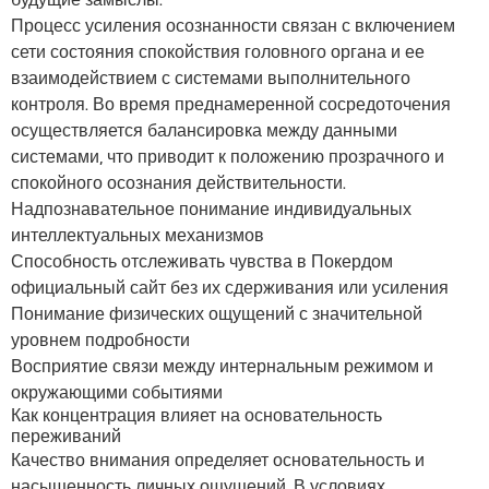
Процесс усиления осознанности связан с включением
сети состояния спокойствия головного органа и ее
взаимодействием с системами выполнительного
контроля. Во время преднамеренной сосредоточения
осуществляется балансировка между данными
системами, что приводит к положению прозрачного и
спокойного осознания действительности.
Надпознавательное понимание индивидуальных
интеллектуальных механизмов
Способность отслеживать чувства в Покердом
официальный сайт без их сдерживания или усиления
Понимание физических ощущений с значительной
уровнем подробности
Восприятие связи между интернальным режимом и
окружающими событиями
Как концентрация влияет на основательность
переживаний
Качество внимания определяет основательность и
насыщенность личных ощущений. В условиях