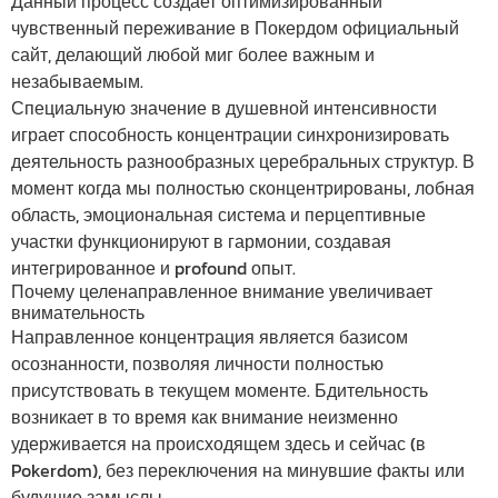
Данный процесс создает оптимизированный
чувственный переживание в Покердом официальный
сайт, делающий любой миг более важным и
незабываемым.
Специальную значение в душевной интенсивности
играет способность концентрации синхронизировать
деятельность разнообразных церебральных структур. В
момент когда мы полностью сконцентрированы, лобная
область, эмоциональная система и перцептивные
участки функционируют в гармонии, создавая
интегрированное и profound опыт.
Почему целенаправленное внимание увеличивает
внимательность
Направленное концентрация является базисом
осознанности, позволяя личности полностью
присутствовать в текущем моменте. Бдительность
возникает в то время как внимание неизменно
удерживается на происходящем здесь и сейчас (в
Pokerdom), без переключения на минувшие факты или
будущие замыслы.