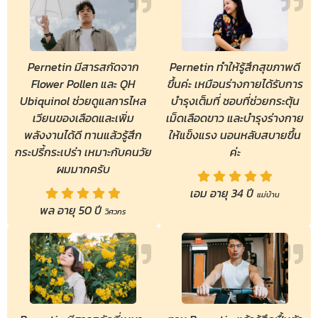
Pernetin มีสารสกัดจาก
Pernetin ทำให้รู้สึกสุขภาพดี
Flower Pollen และ QH
ขึ้นค่ะ เหมือนร่างกายได้รับการ
Ubiquinol ช่วยดูแลการไหล
บำรุงเต็มที่ ชอบที่ช่วยกระตุ้น
เวียนของเลือดและเพิ่ม
เม็ดเลือดขาว และบำรุงร่างกาย
พลังงานได้ดี ทานแล้วรู้สึก
ให้แข็งแรง นอนหลับสบายขึ้น
กระปรี้กระเปร่า เหมาะกับคนวัย
ค่ะ
ผมมากครับ
เอม อายุ 34 ปี
แม่บ้าน
พล อายุ 50 ปี
วิศวกร