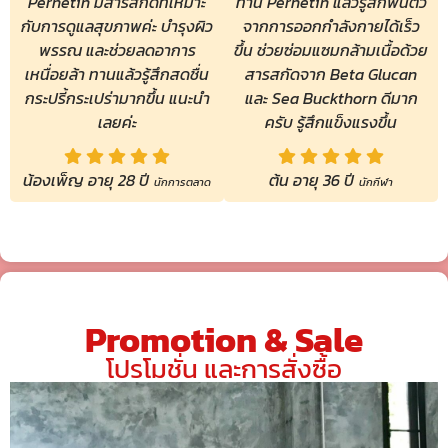
Pernetin มีสารสกัดที่เหมาะ
ทาน Pernetin แล้วรู้สึกฟื้นตัว
กับการดูแลสุขภาพค่ะ บำรุงผิว
จากการออกกำลังกายได้เร็ว
พรรณ และช่วยลดอาการ
ขึ้น ช่วยซ่อมแซมกล้ามเนื้อด้วย
เหนื่อยล้า ทานแล้วรู้สึกสดชื่น
สารสกัดจาก Beta Glucan
กระปรี้กระเปร่ามากขึ้น แนะนำ
และ Sea Buckthorn ดีมาก
เลยค่ะ
ครับ รู้สึกแข็งแรงขึ้น
น้องเพ็ญ อายุ 28 ปี
ต้น อายุ 36 ปี
นักการตลาด
นักกีฬา
Promotion & Sale
โปรโมชั่น และการสั่งซื้อ