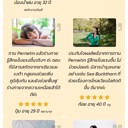
น้องน้ำฝน อายุ 32 ปี
พนักงานบัญชี
ทาน Pernetin แล้วร่างกาย
ประทับใจผลลัพธ์จากการทาน
รู้สึกแข็งแรงขึ้นจริงๆ ค่ะ ชอบ
Pernetin รู้สึกแข็งแรงขึ้น ไม่
ที่มีสารสกัดจากชาเขียวและ
ป่วยบ่อยค่ะ มีสารบำรุงหลาย
เบต้า กลูแคนช่วยเพิ่ม
อย่างเช่น Sea Buckthorn ที่
ภูมิคุ้มกัน และยังช่วยฟื้นฟู
ช่วยเรื่องการไหลเวียนโลหิตดี
ร่างกายจากความเหนื่อยล้าได้
ขึ้น ดีมากค่ะ
ดีค่ะ
ก้อย อายุ 40 ปี
ครู
ปุ้ม อายุ 29 ปี
พยาบาล