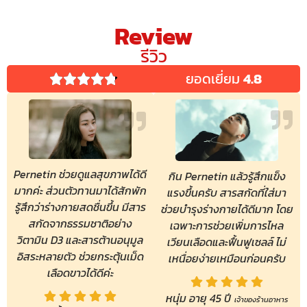
Review
รีวิว
ยอดเยี่ยม
4.8
Pernetin ช่วยดูแลสุขภาพได้ดี
กิน Pernetin แล้วรู้สึกแข็ง
มากค่ะ ส่วนตัวทานมาได้สักพัก
แรงขึ้นครับ สารสกัดที่ใส่มา
รู้สึกว่าร่างกายสดชื่นขึ้น มีสาร
ช่วยบำรุงร่างกายได้ดีมาก โดย
สกัดจากธรรมชาติอย่าง
เฉพาะการช่วยเพิ่มการไหล
วิตามิน D3 และสารต้านอนุมูล
เวียนเลือดและฟื้นฟูเซลล์ ไม่
อิสระหลายตัว ช่วยกระตุ้นเม็ด
เหนื่อยง่ายเหมือนก่อนครับ
เลือดขาวได้ดีค่ะ
หนุ่ม อายุ 45 ปี
เจ้าของร้านอาหาร