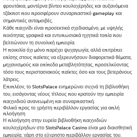
φρουτάκια, μοντέρνα βίντεο κουλοχέρηδες και αυξανόμενα
τζάκποτ που προσφέρουν συναρπαστικό gameplay και
σημαντικές ανταμοιβές.
Κάθε παιχνίδι είναι προσεκτικά σχεδιασμένο, με υψηλής
ποιότητας γραφικά και εντυπωσιακά ηχητικά τοπία που
βελτιώνουν τη συνολική εμπειρία.
Η ποικιλία όχι μόνο παρέχει ψυχαγωγία, αλλά επιτρέπει
επίσης στους παίκτες να εξερευνήσουν διαφορετικά θέματα,
μηχανισμούς και επίπεδα μεταβλητότητας, προσελκύοντας
τόσο τους περιστασιακούς παίκτες όσο και τους βετεράνους
λάτρεις.
Επιπλέον, το SlotsPalace ενημερώνει συχνά τη βιβλιοθήκη
του, εισάγοντας νέους τίτλους που κρατούν την εμπειρία
παιχνιδιού ανανεωμένη και συναρπαστική.
Φιλικό προς το χρήστη περιβάλλον εργασίας για απλή
πλοήγηση
Η πλοήγηση στην ευρεία βιβλιοθήκη παιχνιδιών
κουλοχέρηδων στο SlotsPalace Casino είναι μια διαισθητική
εμπειρία, χάρη στο εύχρηστο περιβάλλον εργασίας του.