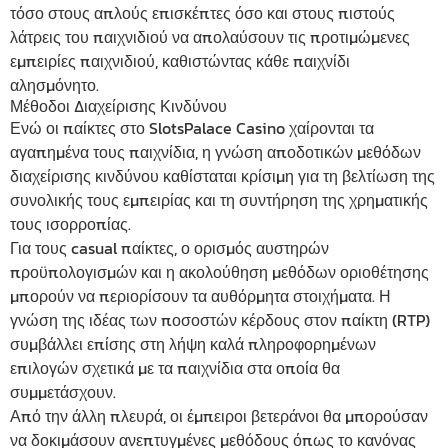
τόσο στους απλούς επισκέπτες όσο και στους πιστούς
λάτρεις του παιχνιδιού να απολαύσουν τις προτιμώμενες
εμπειρίες παιχνιδιού, καθιστώντας κάθε παιχνίδι
αλησμόνητο.
Μέθοδοι Διαχείρισης Κινδύνου
Ενώ οι παίκτες στο SlotsPalace Casino χαίρονται τα
αγαπημένα τους παιχνίδια, η γνώση αποδοτικών μεθόδων
διαχείρισης κινδύνου καθίσταται κρίσιμη για τη βελτίωση της
συνολικής τους εμπειρίας και τη συντήρηση της χρηματικής
τους ισορροπίας.
Για τους casual παίκτες, ο ορισμός αυστηρών
προϋπολογισμών και η ακολούθηση μεθόδων οριοθέτησης
μπορούν να περιορίσουν τα αυθόρμητα στοιχήματα. Η
γνώση της ιδέας των ποσοστών κέρδους στον παίκτη (RTP)
συμβάλλει επίσης στη λήψη καλά πληροφορημένων
επιλογών σχετικά με τα παιχνίδια στα οποία θα
συμμετάσχουν.
Από την άλλη πλευρά, οι έμπειροι βετεράνοι θα μπορούσαν
να δοκιμάσουν ανεπτυγμένες μεθόδους όπως το κανόνας