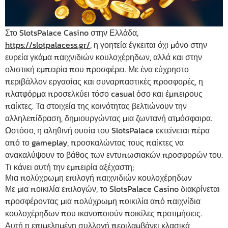
Στο SlotsPalace Casino στην Ελλάδα,
https://slotpalacess.gr/
, η γοητεία έγκειται όχι μόνο στην
ευρεία γκάμα παιχνιδιών κουλοχέρηδων, αλλά και στην
ολιστική εμπειρία που προσφέρει. Με ένα εύχρηστο
περιβάλλον εργασίας και συναρπαστικές προσφορές, η
πλατφόρμα προσελκύει τόσο casual όσο και έμπειρους
παίκτες. Τα στοιχεία της κοινότητας βελτιώνουν την
αλληλεπίδραση, δημιουργώντας μια ζωντανή ατμόσφαιρα.
Ωστόσο, η αληθινή ουσία του SlotsPalace εκτείνεται πέρα
από το gameplay, προσκαλώντας τους παίκτες να
ανακαλύψουν το βάθος των εντυπωσιακών προσφορών του.
Τι κάνει αυτή την εμπειρία αξέχαστη;
Μια πολύχρωμη επιλογή παιχνιδιών κουλοχέρηδων
Με μια ποικιλία επιλογών, το SlotsPalace Casino διακρίνεται
προσφέροντας μια πολύχρωμη ποικιλία από παιχνίδια
κουλοχέρηδων που ικανοποιούν ποικίλες προτιμήσεις.
Αυτή η επιμελημένη συλλογή περιλαμβάνει κλασικά