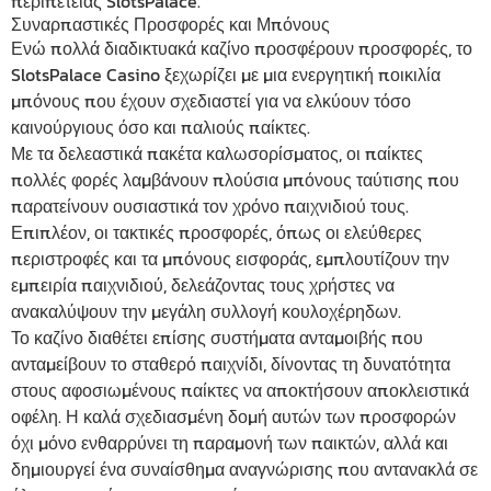
περιπέτειας SlotsPalace.
Συναρπαστικές Προσφορές και Μπόνους
Ενώ πολλά διαδικτυακά καζίνο προσφέρουν προσφορές, το
SlotsPalace Casino ξεχωρίζει με μια ενεργητική ποικιλία
μπόνους που έχουν σχεδιαστεί για να ελκύουν τόσο
καινούργιους όσο και παλιούς παίκτες.
Με τα δελεαστικά πακέτα καλωσορίσματος, οι παίκτες
πολλές φορές λαμβάνουν πλούσια μπόνους ταύτισης που
παρατείνουν ουσιαστικά τον χρόνο παιχνιδιού τους.
Επιπλέον, οι τακτικές προσφορές, όπως οι ελεύθερες
περιστροφές και τα μπόνους εισφοράς, εμπλουτίζουν την
εμπειρία παιχνιδιού, δελεάζοντας τους χρήστες να
ανακαλύψουν την μεγάλη συλλογή κουλοχέρηδων.
Το καζίνο διαθέτει επίσης συστήματα ανταμοιβής που
ανταμείβουν το σταθερό παιχνίδι, δίνοντας τη δυνατότητα
στους αφοσιωμένους παίκτες να αποκτήσουν αποκλειστικά
οφέλη. Η καλά σχεδιασμένη δομή αυτών των προσφορών
όχι μόνο ενθαρρύνει τη παραμονή των παικτών, αλλά και
δημιουργεί ένα συναίσθημα αναγνώρισης που αντανακλά σε