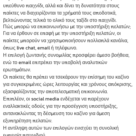
υπεύθυνο παιχνίδι, αλλά και δίνει τη δυνατότητα στους
παίκτες να διαχειρίζονται τα χρήματά τους αποδοτικά,
βελτιώνοντας τελικά το ολικό τους ταξίδι στο παιχνίδι.
Πώς μπορώ να επικοινωνήσω με την υποστήριξη πελατών;
Για να έρθουν σε επαφή με την υποστήριξη πελατών, οι
παίκτες μπορούν να χρησιμοποιήσουν πολλαπλά κανάλια,
όπως live chat, email ή τηλέφωνο.
Η επιλογή ζωντανής συνομιλίας προσφέρει άμεσο βοήθεια,
ενώ το email επιτρέπει την υποβολή αναλυτικών
ερωτημάτων.
Οι παίκτες θα πρέπει να τσεκάρουν την επίσημη του καζίνο
για συγκεκριμένες ώρες λειτουργίας και χρόνους απόκρισης,
εξασφαλίζοντας την αποτελεσματική επικοινωνία.
Επιπλέον, οι social media ενδέχεται να παρέχουν
εναλλακτικές οδούς για την προσέγγιση υποστήριξης,
αντανακλώντας τη δέσμευση του καζίνο για άμεση
εξυπηρέτηση πελατών.
Η αντίληψη αυτών των επιλογών ενισχύει τη συνολική
εμπειρία παιχνιδιού.