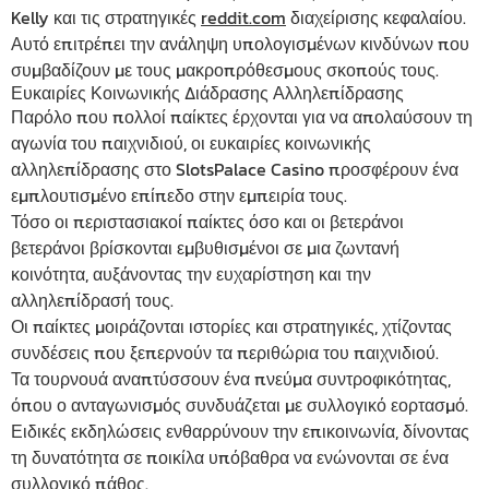
Kelly και τις στρατηγικές
reddit.com
διαχείρισης κεφαλαίου.
Αυτό επιτρέπει την ανάληψη υπολογισμένων κινδύνων που
συμβαδίζουν με τους μακροπρόθεσμους σκοπούς τους.
Ευκαιρίες Κοινωνικής Διάδρασης Αλληλεπίδρασης
Παρόλο που πολλοί παίκτες έρχονται για να απολαύσουν τη
αγωνία του παιχνιδιού, οι ευκαιρίες κοινωνικής
αλληλεπίδρασης στο SlotsPalace Casino προσφέρουν ένα
εμπλουτισμένο επίπεδο στην εμπειρία τους.
Τόσο οι περιστασιακοί παίκτες όσο και οι βετεράνοι
βετεράνοι βρίσκονται εμβυθισμένοι σε μια ζωντανή
κοινότητα, αυξάνοντας την ευχαρίστηση και την
αλληλεπίδρασή τους.
Οι παίκτες μοιράζονται ιστορίες και στρατηγικές, χτίζοντας
συνδέσεις που ξεπερνούν τα περιθώρια του παιχνιδιού.
Τα τουρνουά αναπτύσσουν ένα πνεύμα συντροφικότητας,
όπου ο ανταγωνισμός συνδυάζεται με συλλογικό εορτασμό.
Ειδικές εκδηλώσεις ενθαρρύνουν την επικοινωνία, δίνοντας
τη δυνατότητα σε ποικίλα υπόβαθρα να ενώνονται σε ένα
συλλογικό πάθος.