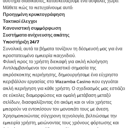
αυστηρά διαδικασίες, κατασκευάζουμε ένα ασφαλές χώρο.
Μάθετε πώς το πετυχαίνουμε αυτό:
Προηγμένη κρυπτογράφηση
Τακτικοί έλεγχοι
Κανονιστική συμμόρφωση
Συστήματα ανίχνευσης απάτης
Υποστήριξη 24/7
Συνολικά, αυτά τα βήματα τονίζουν τη δέσμευσή μας για ένα
προστατευμένο εμπειρία παιχνιδιού.
Φιλική προς το χρήστη διεπαφή για απλή πλοήγηση
Αντιλαμβανόμενοι τον ουσιαστικό σημασία της
απρόσκοπτης περιήγησης, δημιουργήσαμε ένα εύχρηστο
περιβάλλον εργασίας στο Wazamba Casino που εγγυάται
απλή περιήγηση για κάθε χρήστη. Ο σχεδιασμός μας εστιάζει
σε εύκολες διαμορφώσεις και ομαλή μετάβαση μεταξύ
σελίδων, διασφαλίζοντας ότι ακόμη και οι νέοι χρήστες
μπορούν να εντοπίσουν τον μονοπάτι τους με άνεση.
Χρησιμοποιώντας σύγχρονη τεχνολογία, βελτιώσαμε την
εμπειρία χρήστη, μειώνοντας τους χρόνους φόρτωσης και