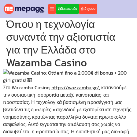
ติดต่อแอดมิน
เข้าสู่ระบบ
Όπου η τεχνολογία
συναντά την αξιοπιστία
για την Ελλάδα στο
Wazamba Casino
Στο Wazamba Casino,
https://wazzamba.gr/
, κατανοούμε
την ουσιαστική ισορροπία μεταξύ καινοτομίας και
προστασίας. Η τεχνολογικά βασισμένη προσέγγισή μας
βελτιώνει τις εμπειρίες παιχνιδιού με εξατομίκευση τεχνητής
νοημοσύνης, κρατώντας παράλληλα δυνατά πρωτόκολλα
ασφαλείας. Αυτό εγγυάται την απόλαυσή σας χωρίς να
διακυβεύεται η προστασία σας. Η διαισθητική μας διεπαφή