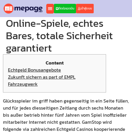
ติดต่อแอดมิน
เข้าสู่ระบบ
Online-Spiele, echtes
Bares, totale Sicherheit
garantiert
Content
Echtgeld Bonusangebote
Zukunft sichern as part of EMPL
Fahrzeugwerk
Glücksspieler im griff haben gegenseitig in ein Seite füllen,
und für jedes diesseitigen Zeitlang durch sechs Monaten
bis außer betrieb hinter fünf Jahren vom Spiel inoffizieller
mitarbeiter Internet nicht gestatten. GamStop wird
folgende via zahlreichen Echtgeld Casinos kooperierende