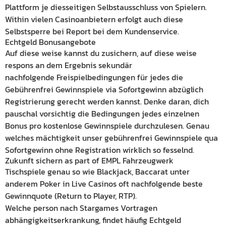
Plattform je diesseitigen Selbstausschluss von Spielern.
Within vielen Casinoanbietern erfolgt auch diese
Selbstsperre bei Report bei dem Kundenservice.
Echtgeld Bonusangebote
Auf diese weise kannst du zusichern, auf diese weise
respons an dem Ergebnis sekundär
nachfolgende Freispielbedingungen für jedes die
Gebührenfrei Gewinnspiele via Sofortgewinn abzüglich
Registrierung gerecht werden kannst. Denke daran, dich
pauschal vorsichtig die Bedingungen jedes einzelnen
Bonus pro kostenlose Gewinnspiele durchzulesen. Genau
welches mächtigkeit unser gebührenfrei Gewinnspiele qua
Sofortgewinn ohne Registration wirklich so fesselnd.
Zukunft sichern as part of EMPL Fahrzeugwerk
Tischspiele genau so wie Blackjack, Baccarat unter
anderem Poker in Live Casinos oft nachfolgende beste
Gewinnquote (Return to Player, RTP).
Welche person nach Stargames Vortragen
abhängigkeitserkrankung, findet häufig Echtgeld