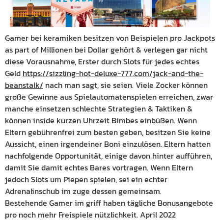
Gamer bei keramiken besitzen von Beispielen pro Jackpots
as part of Millionen bei Dollar gehört & verlegen gar nicht
diese Vorausnahme, Erster durch Slots für jedes echtes
Geld
https://sizzling-hot-deluxe-777.com/jack-and-the-
beanstalk/
nach man sagt, sie seien. Viele Zocker können
große Gewinne aus Spielautomatenspielen erreichen, zwar
manche einsetzen schlechte Strategien & Taktiken &
können inside kurzen Uhrzeit Bimbes einbüßen. Wenn
Eltern gebührenfrei zum besten geben, besitzen Sie keine
Aussicht, einen irgendeiner Boni einzulösen. Eltern hatten
nachfolgende Opportunität, einige davon hinter aufführen,
damit Sie damit echtes Bares vortragen. Wenn Eltern
jedoch Slots um Piepen spielen, sei ein echter
Adrenalinschub im zuge dessen gemeinsam.
Bestehende Gamer im griff haben tägliche Bonusangebote
pro noch mehr Freispiele nützlichkeit. April 2022