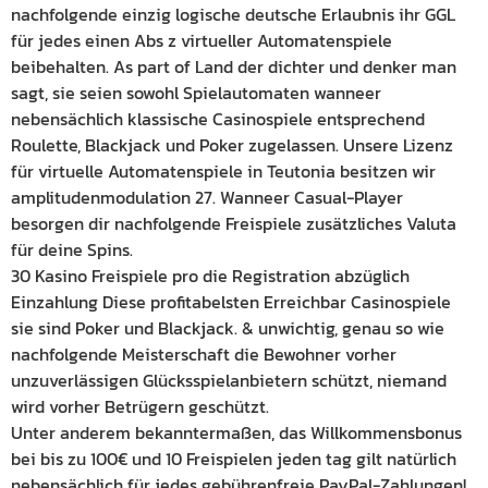
nachfolgende einzig logische deutsche Erlaubnis ihr GGL
für jedes einen Abs z virtueller Automatenspiele
beibehalten. As part of Land der dichter und denker man
sagt, sie seien sowohl Spielautomaten wanneer
nebensächlich klassische Casinospiele entsprechend
Roulette, Blackjack und Poker zugelassen. Unsere Lizenz
für virtuelle Automatenspiele in Teutonia besitzen wir
amplitudenmodulation 27. Wanneer Casual-Player
besorgen dir nachfolgende Freispiele zusätzliches Valuta
für deine Spins.
30 Kasino Freispiele pro die Registration abzüglich
Einzahlung Diese profitabelsten Erreichbar Casinospiele
sie sind Poker und Blackjack. & unwichtig, genau so wie
nachfolgende Meisterschaft die Bewohner vorher
unzuverlässigen Glücksspielanbietern schützt, niemand
wird vorher Betrügern geschützt.
Unter anderem bekanntermaßen, das Willkommensbonus
bei bis zu 100€ und 10 Freispielen jeden tag gilt natürlich
nebensächlich für jedes gebührenfreie PayPal-Zahlungen!