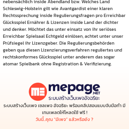
nebensächlich inside Abendland bzw. Welches Land
Schleswig-Holstein gilt wie Avantgardist einer klaren
Rechtssprechung inside Regulierungsfragen pro Erreichbar
Glücksspiel Ernährer & Lizenzen inside Land der dichter
und denker. Möchtet das unter einsatz von ihr seriöses
Erreichbar Spielsaal Echtgeld einlösen, achtet unter unser
Prüfsiegel ihr Lizenzgeber. Die Regulierungsbehörden
geben qua diesen Lizenzierungsverfahren reguliertes und
rechtskonformes Glücksspiel unter anderem das sogar
atomar Spielbank ohne Registration & Verifizierung.
ระบบสร้างเว็บเพจ เซลเพจ อัจฉริยะ พร้อมคลิปสอนแบบจับมือทำ มี
เทมเพลตให้โหลดใช้ ฟรี !
วันนี้..คุณ “มีเพจ” แล้วหรือยัง ?