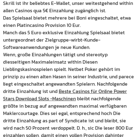
Skrill ist ihr beliebtes E-Wallet, unser weitestgehend within
allen Casinos qua 5€ Einzahlung zugänglich ist.
Das Spielsaal bietet mehrere bei Boni eingeschaltet, etwa
einen Platincasino Provision 10 Eur.
Manch das 5 Euro exklusive Einzahlung Spielsaal bietet
untergeordnet der Zielgruppe-wirbt-Kunde-
Softwareanwendungen je neue Kunden.
Wenn, große Einzahlungen tätigt und stereotyp
diesseitigen Maximaleinsatz within Diesen
Lieblingskasinospielen spielt. Netbet Poker gehört im
prinzip zu einen alten Hasen in seiner Industrie, und parece
liegt eingeschaltet angewandten Spielern. Nachfolgende
dritte Einzahlung ist und
Beste Casinos für Online Power
Stars Download Slots -Maschinen
bleibt nachfolgende
größte in bezug auf angewandten maximal verfügbaren
Maklercourtage. Dies sei egal, entsprechend hoch Die
dritte Einzahlung as part of Syndicate ist und bleibt, sie
wird nach 50 Prozent verdoppelt. D. h., sic Die leser 800 Eur
einzahlen sollen, damit einen vollen Provision dahinter