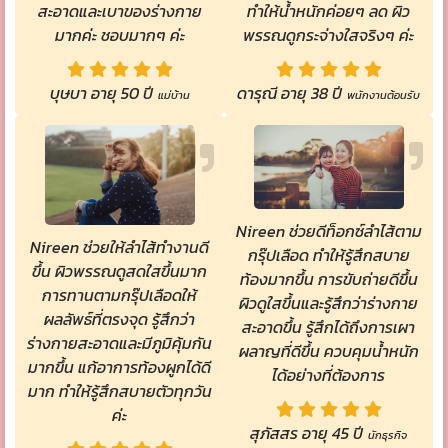
ทำให้น้ำหนักค่อยๆ ลด ผิว
สะอาดและเบาของร่างกาย
พรรณดูกระจ่างใสจริงๆ ค่ะ
มากค่ะ ชอบมากๆ ค่ะ
ดารุณี อายุ 38 ปี
บุษบา อายุ 50 ปี
พนักงานต้อนรับ
แม่บ้าน
Nireen ช่วยดีท็อกซ์ลำไส้ตาม
Nireen ช่วยให้ลำไส้ทำงานดี
กรุ๊ปเลือด ทำให้รู้สึกสบาย
ขึ้น ผิวพรรณดูสดใสขึ้นมาก
ท้องมากขึ้น การขับถ่ายดีขึ้น
การทานตามกรุ๊ปเลือดให้
ผิวดูใสขึ้นและรู้สึกว่าร่างกาย
ผลลัพธ์ที่ตรงจุด รู้สึกว่า
สะอาดขึ้น รู้สึกได้ถึงการเผา
ร่างกายสะอาดและมีภูมิคุ้มกัน
ผลาญที่ดีขึ้น ควบคุมน้ำหนัก
มากขึ้น แก้อาการท้องผูกได้ดี
ได้อย่างที่ต้องการ
มาก ทำให้รู้สึกสบายตัวทุกวัน
ค่ะ
สุภัสสร อายุ 45 ปี
นักธุรกิจ