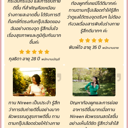
กระฉับกระเฉง และการขับถ่าย
ท้องผูกที่เคยมีได้ดีมากค่ะ
ดีขึ้น ที่สำคัญคือเหมือน
ทานตามกรุ๊ปเลือดทำให้รู้สึก
ร่างกายสะอาดขึ้น ได้รับการดี
ว่าดูแลได้ตรงจุดจริงๆ ไม่ต้อง
ท็อกซ์ที่ตรงกับกรุ๊ปเลือดของ
กังวลเรื่องสารพิษในร่างกาย
ฉันอย่างตรงจุด รู้สึกมั่นใจ
รู้สึกดีมากๆ ค่ะ
เรื่องสุขภาพและภูมิคุ้มกันมาก
ขึ้นค่ะ
พิมพ์ใจ อายุ 35 ปี
พนักงานขาย
กุลธิดา อายุ 28 ปี
พนักงานบัญชี
ทาน Nireen เป็นประจำ รู้สึก
ปัญหาท้องผูกและการย่อย
ว่าการขับถ่ายดีขึ้นอย่างมาก
อาหารดีขึ้นมากเมื่อทาน
ผิวพรรณดูสุขภาพดีขึ้น ทาน
Nireen ผิวพรรณสดใสขึ้น
ตามกรุ๊ปเลือดช่วยให้ร่างกาย
อย่างเห็นได้ชัด รู้สึกว่าลำไส้