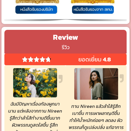
Review
รีวิว
ยอดเยี่ยม
4.8
ฉันมีปัญหาเรื่องท้องผูกมา
ทาน Nireen แล้วลำไส้รู้สึก
นาน แต่หลังจากทาน Nireen
เบาขึ้น การเผาผลาญดีขึ้น
รู้สึกว่าลำไส้ทำงานดีขึ้นมาก
ทำให้น้ำหนักค่อยๆ ลดลง ผิว
ผิวพรรณดูสดใสขึ้น รู้สึก
พรรณก็ดูเปล่งปลั่ง แก้อาการ