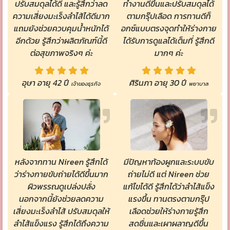
ปรับสมดุลได้ดี และรู้สึกว่าลด
ทำงานดีขึ้นและปรับสมดุลได้
ความเสี่ยงมะเร็งลำไส้ได้ดีมาก
ตามกรุ๊ปเลือด การทานดีท็
แถมยังช่วยควบคุมน้ำหนักได้
อกซ์แบบตรงจุดทำให้ร่างกาย
อีกด้วย รู้สึกว่าผลิตภัณฑ์นี้ดี
ได้รับการดูแลได้เต็มที่ รู้สึกดี
ต่อสุขภาพจริงๆ ค่ะ
มากๆ ค่ะ
อุษา อายุ 42 ปี
ศิรินภา อายุ 30 ปี
เจ้าของธุรกิจ
พยาบาล
มีปัญหาท้องผูกและระบบขับ
หลังจากทาน Nireen รู้สึกได้
ถ่ายไม่ดี แต่ Nireen ช่วย
ว่าร่างกายขับถ่ายได้ดีขึ้นมาก
แก้ไขได้ดี รู้สึกได้ว่าลำไส้แข็ง
ผิวพรรณดูเปล่งปลั่ง
แรงขึ้น ทานตรงตามกรุ๊ป
นอกจากนี้ยังช่วยลดความ
เลือดช่วยให้ร่างกายรู้สึก
เสี่ยงมะเร็งลำไส้ ปรับสมดุลให้
สดชื่นและเผาผลาญดีขึ้น
ลำไส้แข็งแรง รู้สึกได้ถึงความ