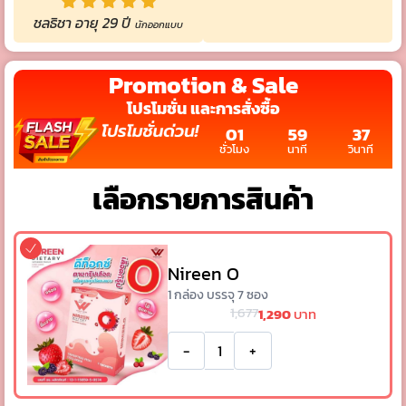
ชลธิชา อายุ 29 ปี
นักออกแบบ
Promotion & Sale
โปรโมชั่น และการสั่งซื้อ
01
59
35
ชั่วโมง
นาที
วินาที
เลือกรายการสินค้า
Nireen O
1 กล่อง บรรจุ 7 ซอง
1,677
1,290
บาท
-
+