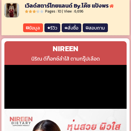
เวิลด์สตาร์ไทยแลนด์ By.โค๊ช แป้งพร
Pages : 10 | View : 6,696
ข้อมูล
รีวิว
สั่งซื้อ
สอบถาม
NIREEN
นิริณ ดีท็อกซ์ลำไส้ ตามกรุ๊ปเลือด