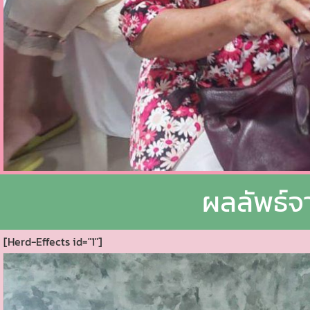
ผลลัพธ์จา
[Herd-Effects id="1"]