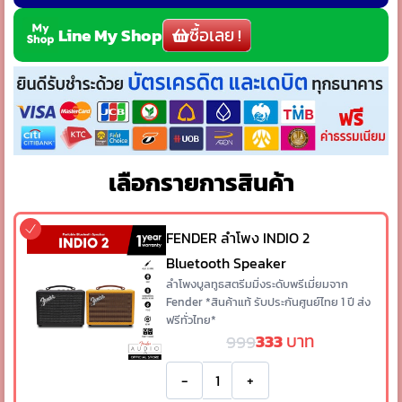
ซื้อเลย !
Line My Shop
เลือกรายการสินค้า
FENDER ลำโพง INDIO 2
Bluetooth Speaker
ลำโพงบูลทูธสตรีมมิ่งระดับพรีเมี่ยมจาก
Fender *สินค้าแท้ รับประกันศูนย์ไทย 1 ปี ส่ง
ฟรีทั่วไทย*
333
บาท
999
-
+