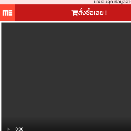
ขอขอบคุณข้อมูลจ
สั่งซื้อเลย !