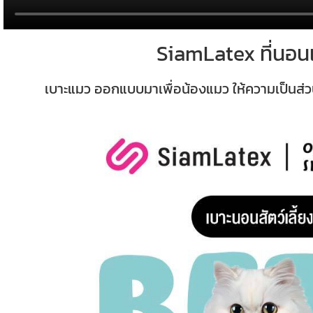
SiamLatex ที่นอนแ
เบาะแมว ออกแบบมาเพื่อน้องแมว ให้ความเป็นส่ว