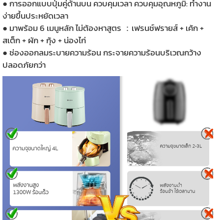
● การออกแบบปุ่มคู่ด้านบน ควบคุมเวลา ควบคุมอุณหภูมิ: ทำงาน
ง่ายขึ้นประหยัดเวลา
● มาพร้อม 6 เมนูหลัก ไม่ต้องหาสูตร ：เฟรนช์ฟรายส์ + เค้ก +
สเต็ก + ผัก + กุ้ง + น่องไก่
● ช่องออกลมระบายความร้อน กระจายความร้อนบริเวณกว้าง
ปลอดภัยกว่า