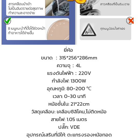
ยี่ห้อ
ขนาด ：315*256*286mm
ความจุ：4L
แรงดันไฟฟ้า：220V
กำลังไฟ: 1300W
อุณหภูมิ: 80-200 ℃
เวลา: 0-30 นาที
หม้อชั้นใน: 21*22cm
วัสดุเคลือบ: เคลือบซิลิโคน,ไม่ติดหม้อ
สายไฟ: 1.05 เมตร
ปลั๊ก: VDE
อุปกรณ์เสริมที่มีให้: ตะแกรงรองหม้อทอด