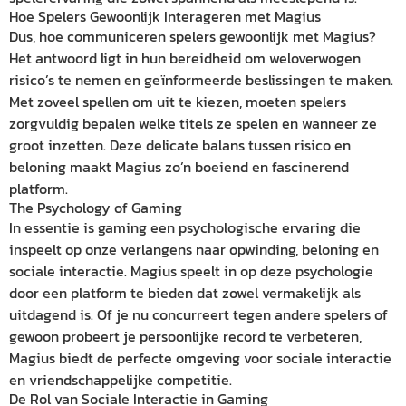
Hoe Spelers Gewoonlijk Interageren met Magius
Dus, hoe communiceren spelers gewoonlijk met Magius?
Het antwoord ligt in hun bereidheid om weloverwogen
risico’s te nemen en geïnformeerde beslissingen te maken.
Met zoveel spellen om uit te kiezen, moeten spelers
zorgvuldig bepalen welke titels ze spelen en wanneer ze
groot inzetten. Deze delicate balans tussen risico en
beloning maakt Magius zo’n boeiend en fascinerend
platform.
The Psychology of Gaming
In essentie is gaming een psychologische ervaring die
inspeelt op onze verlangens naar opwinding, beloning en
sociale interactie. Magius speelt in op deze psychologie
door een platform te bieden dat zowel vermakelijk als
uitdagend is. Of je nu concurreert tegen andere spelers of
gewoon probeert je persoonlijke record te verbeteren,
Magius biedt de perfecte omgeving voor sociale interactie
en vriendschappelijke competitie.
De Rol van Sociale Interactie in Gaming