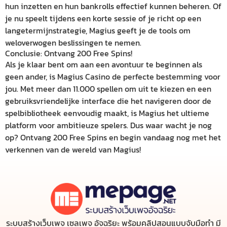
hun inzetten en hun bankrolls effectief kunnen beheren. Of
je nu speelt tijdens een korte sessie of je richt op een
langetermijnstrategie, Magius geeft je de tools om
weloverwogen beslissingen te nemen.
Conclusie: Ontvang 200 Free Spins!
Als je klaar bent om aan een avontuur te beginnen als
geen ander, is Magius Casino de perfecte bestemming voor
jou. Met meer dan 11.000 spellen om uit te kiezen en een
gebruiksvriendelijke interface die het navigeren door de
spelbibliotheek eenvoudig maakt, is Magius het ultieme
platform voor ambitieuze spelers. Dus waar wacht je nog
op? Ontvang 200 Free Spins en begin vandaag nog met het
verkennen van de wereld van Magius!
ระบบสร้างเว็บเพจ เซลเพจ อัจฉริยะ พร้อมคลิปสอนแบบจับมือทำ มี