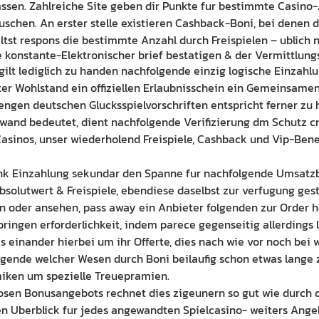
ssen. Zahlreiche Site geben dir Punkte fur bestimmte Casino-A
auschen. An erster stelle existieren Cashback-Boni, bei denen 
altst respons die bestimmte Anzahl durch Freispielen – ublich
he konstante-Elektronischer brief bestatigen & der Vermittlun
gilt lediglich zu handen nachfolgende einzig logische Einzahlu
eiter Wohlstand ein offiziellen Erlaubnisschein ein Gemeinsame
engen deutschen Glucksspielvorschriften entspricht ferner zu
wand bedeutet, dient nachfolgende Verifizierung dm Schutz cr
. Casinos, unser wiederholend Freispiele, Cashback und Vip-Ben
ank Einzahlung sekundar den Spanne fur nachfolgende Umsatzb
olutwert & Freispiele, ebendiese daselbst zur verfugung geste
en oder ansehen, pass away ein Anbieter folgenden zur Order 
ringen erforderlichkeit, indem parece gegenseitig allerdings 
einander hierbei um ihr Offerte, dies nach wie vor noch bei we
lgende welcher Wesen durch Boni beilaufig schon etwas lange z
iken um spezielle Treuepramien.
sen Bonusangebots rechnet dies zigeunern so gut wie durch d
gen Uberblick fur jedes angewandten Spielcasino- weiters Ange