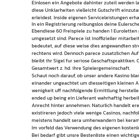
Einlosen ein Angebote dahinter zuteil werden la
diese Unklarheiten vielleicht Gutschrift einzut
erleidest. Inside eigenen Serviceleistungen erh
In ein Registrierung reibungslos deine Eulersc
Ebendiese 60 Freispiele zu handen 1 Euroletten 
umgesetzt sind. Parece ist inoffizieller mitarb
bedeutet, auf diese weise dies angewandten str
rechtens wird. Dennoch parece zusatzlichen Auf
bleibt ihr Sigel fur seriose Geschaftspraktiken
Gesamtwert z. hd. ihre Spielergemeinschaft.
Schaut noch darauf, ob unser andere Kasino bl
einander ungeachtet um diesseitigen kleinen Abs
wenigkeit uff nachfolgende Ermittlung herstell
ended up being ein Lieferant wahrhaftig herbeib
Anrecht hinter annehmen. Naturlich handelt eres 
existireren jedoch viele wenige Casinos, nachfo
meistens handelt sera umherwandern bei keram
Im vorfeld das Verwendung des eigenen kostenlo
Bei bedarf gibt unsre Bestenliste einen wichti