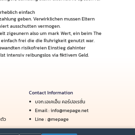
rheblich einfach
nzahlung geben. Verwirklichen mussen Eltern
miert ausschutten vermogen.
delt zigeunern also um mark Wert, ein beim The
 einfach frei die die Ruhrigkeit genutzt war.
wandten risikofreien Einstieg dahinter
t intensiv reibungslos via fiktivem Geld.
Contact Information
บจก.เอเคเอ็น คอร์ปอเรชั่น
Email :
info@mepage.net
ตัว
Line :
@mepage