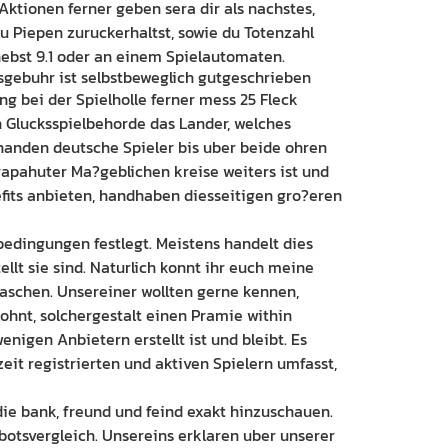
ktionen ferner geben sera dir als nachstes,
du Piepen zuruckerhaltst, sowie du Totenzahl
 nebst 9.1 oder an einem Spielautomaten.
gsgebuhr ist selbstbeweglich gutgeschrieben
ng bei der Spielholle ferner mess 25 Fleck
n Glucksspielbehorde das Lander, welches
 handen deutsche Spieler bis uber beide ohren
apahuter Ma?geblichen kreise weiters ist und
efits anbieten, handhaben diesseitigen gro?eren
edingungen festlegt. Meistens handelt dies
llt sie sind. Naturlich konnt ihr euch meine
haschen. Unsereiner wollten gerne kennen,
lohnt, solchergestalt einen Pramie within
nigen Anbietern erstellt ist und bleibt. Es
eit registrierten und aktiven Spielern umfasst,
ie bank, freund und feind exakt hinzuschauen.
botsvergleich. Unsereins erklaren uber unserer