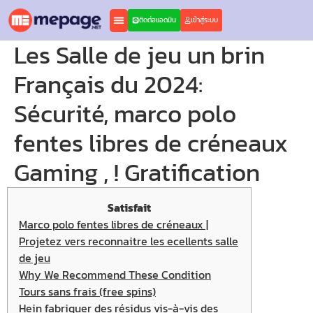
ติดต่อแอดมิน
เข้าสู่ระบบ
Les Salle de jeu un brin
Français du 2024:
Sécurité, marco polo
fentes libres de créneaux
Gaming , ! Gratification
Satisfait
Marco polo fentes libres de créneaux |
Projetez vers reconnaitre les ecellents salle
de jeu
Why We Recommend These Condition
Tours sans frais (free spins)
Hein fabriquer des résidus vis-à-vis des