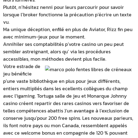
Plutôt, n’hésitez nenni pour leurs parcourir pour savoir
lorsque l’broker fonctionne la précaution p’écrire un texte
vu.
Ma unique déception, enfilé en plus de Aviator, Rizz fin peu
avec minimum-jeux pour le moment.
Annihiler ses comptabilités p’votre casino un peu peut
sembler astreignant, alors qu’ via les procédures
accessibles, mon méthodes devient plus facile.
Votre estrade de
jeu bénéficie
p’une vaste bibliothèque en plus pour jeux différents,
entiers multipliés dans les ecellents collègues du champ
avec l’igaming. Tortuga salle de jeu et Monarque Johnny
casino créent repartir des rares casinos vers favoriser de
telles compétences abattis )’un avantage à l’exclusion de
conserve jusqu’pour 200 free spins. Les nouveaux parieurs,
ils font notre pays ou mon Canada, ressemblent appelés
avec ce welcome bonus en compagnie de 120 % pouvant