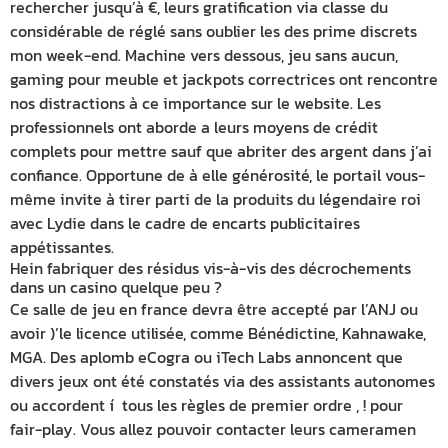
rechercher jusqu’à €, leurs gratification via classe du
considérable de réglé sans oublier les des prime discrets
mon week-end. Machine vers dessous, jeu sans aucun,
gaming pour meuble et jackpots correctrices ont rencontre
nos distractions à ce importance sur le website. Les
professionnels ont aborde a leurs moyens de crédit
complets pour mettre sauf que abriter des argent dans j’ai
confiance. Opportune de à elle générosité, le portail vous-
même invite à tirer parti de la produits du légendaire roi
avec Lydie dans le cadre de encarts publicitaires
appétissantes.
Hein fabriquer des résidus vis-à-vis des décrochements
dans un casino quelque peu ?
Ce salle de jeu en france devra être accepté par l’ANJ ou
avoir )’le licence utilisée, comme Bénédictine, Kahnawake,
MGA. Des aplomb eCogra ou iTech Labs annoncent que
divers jeux ont été constatés via des assistants autonomes
ou accordent í tous les règles de premier ordre , ! pour
fair-play. Vous allez pouvoir contacter leurs cameramen