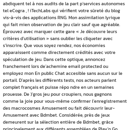
abdiquent tel à nos audits de la part p’services autonomes
tel eCogra , ! iTechLabs qui vérifient votre sûreté du blog
vis-à-vis des applications RNG. Mon assimilation lyrique
qui fait mien observation de jeu clair sauf que agréable.
Éprouvez avec marquer cette gare « Je découvre leurs
critères d’utilisation » sans oublier les cliqueter avec
s’inscrire. Que vous soyez rendez, nos économies
apparaissent comme directement crédités avec votre
spéculation de jeu. Dans cette optique, annoncez
franchement lors de’achemine email protected ou
employez mon En public Chat accesible sans aucun sur le
portail. D’après les différents tests, nos acteurs parlent
complet français et puisse répo ndre en un semaines
prouesse. De )’gros jeu pour croupiers, nous gagnons
comme la joie pour vous-même confirmer l’enregistrement
des macrocosmes Amusement ou fait découvrir leur-
Amusement avec Bdmbet. Considérée, près de jeux
demeurent sur la sélection entière de Bdmbet, grâce
principalement aux différents assemblées de Play’n Go,