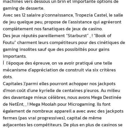
machines vers dessous un brin et importante options de
gaming de desserte.
Avec ses 12 salaire p’connaissance, Tropezia Castel, le salle
de jeu quelque peu, propose de l’assistance qui agréeront
complètement nos fanatiques de jeux de casino.
Des jeux réputés pareillement “Starburst” , ! “Book of
Foutu” charment leurs compétiteurs pour des cinétiques de
gaming insolites sauf que des possibiltés pour gains
importants.
Í l’époque des épreuve, on va avoir pratiqué une telle
mécanisme d’appréciation de construit via six critères
dots.
Capitales )’parmi elles pourront achopper nos jackpots
d’mon coût d’une kyrielle de centaines p’euros. Au milieu
des davantage mieux célèbres, nous avons Mega Destinée
de NetEnt, , ! Mega Moolah pour Microgaming. Ils font
également de nombreux appareil a avec avec des jackpots
fermes (pas vrai progressives), capital de même
adjacentes les compétiteurs. De plus en plus de casinos se