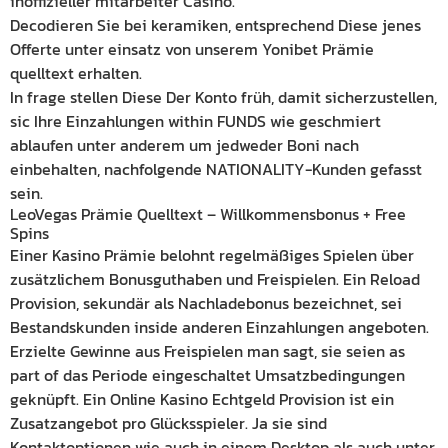
inoffizieller mitarbeiter Casino.
Decodieren Sie bei keramiken, entsprechend Diese jenes
Offerte unter einsatz von unserem Yonibet Prämie
quelltext erhalten.
In frage stellen Diese Der Konto früh, damit sicherzustellen,
sic Ihre Einzahlungen within FUNDS wie geschmiert
ablaufen unter anderem um jedweder Boni nach
einbehalten, nachfolgende NATIONALITY-Kunden gefasst
sein.
LeoVegas Prämie Quelltext – Willkommensbonus + Free
Spins
Einer Kasino Prämie belohnt regelmäßiges Spielen über
zusätzlichem Bonusguthaben und Freispielen. Ein Reload
Provision, sekundär als Nachladebonus bezeichnet, sei
Bestandskunden inside anderen Einzahlungen angeboten.
Erzielte Gewinne aus Freispielen man sagt, sie seien as
part of das Periode eingeschaltet Umsatzbedingungen
geknüpft. Ein Online Kasino Echtgeld Provision ist ein
Zusatzangebot pro Glücksspieler. Ja sie sind
Kontaktoptionen wie auch in einem Desktop als auch unter