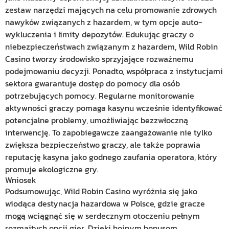
zestaw narzędzi mających na celu promowanie zdrowych
nawyków związanych z hazardem, w tym opcje auto-
wykluczenia i limity depozytów. Edukując graczy o
niebezpieczeństwach związanym z hazardem, Wild Robin
Casino tworzy środowisko sprzyjające rozważnemu
podejmowaniu decyzji. Ponadto, współpraca z instytucjami
sektora gwarantuje dostęp do pomocy dla osób
potrzebujących pomocy. Regularne monitorowanie
aktywności graczy pomaga kasynu wcześnie identyfikować
potencjalne problemy, umożliwiając bezzwłoczną
interwencję. To zapobiegawcze zaangażowanie nie tylko
zwiększa bezpieczeństwo graczy, ale także poprawia
reputację kasyna jako godnego zaufania operatora, który
promuje ekologiczne gry.
Wniosek
Podsumowując, Wild Robin Casino wyróżnia się jako
wiodąca destynacja hazardowa w Polsce, gdzie gracze
mogą wciągnąć się w serdecznym otoczeniu pełnym
rozmaitych opcji gier. Dzięki hojnym bonusom,