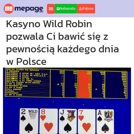
ติดต่อแอดมิน
เข้าสู่ระบบ
Kasyno Wild Robin
pozwala Ci bawić się z
pewnością każdego dnia
w Polsce