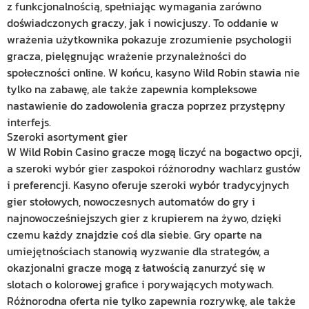
z funkcjonalnością, spełniając wymagania zarówno
doświadczonych graczy, jak i nowicjuszy. To oddanie w
wrażenia użytkownika pokazuje zrozumienie psychologii
gracza, pielęgnując wrażenie przynależności do
społeczności online. W końcu, kasyno Wild Robin stawia nie
tylko na zabawę, ale także zapewnia kompleksowe
nastawienie do zadowolenia gracza poprzez przystępny
interfejs.
Szeroki asortyment gier
W Wild Robin Casino gracze mogą liczyć na bogactwo opcji,
a szeroki wybór gier zaspokoi różnorodny wachlarz gustów
i preferencji. Kasyno oferuje szeroki wybór tradycyjnych
gier stołowych, nowoczesnych automatów do gry i
najnowocześniejszych gier z krupierem na żywo, dzięki
czemu każdy znajdzie coś dla siebie. Gry oparte na
umiejętnościach stanowią wyzwanie dla strategów, a
okazjonalni gracze mogą z łatwością zanurzyć się w
slotach o kolorowej grafice i porywających motywach.
Różnorodna oferta nie tylko zapewnia rozrywkę, ale także