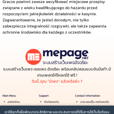
Gracze powinni zawsze weryfikować miejscowe przepisy
związane z wieku kwalifikującego do hazardu przed
rozpoczęciem jakiejkolwiek działalności w kasynie.
Zagwarantowanie, że jesteś dorosłym, nie tylko
zabezpiecza integralność rozgrywki, ale także zapewnia
ochronne środowisko dla każdego z uczestników.
ระบบสร้างเว็บเพจ เซลเพจ อัจฉริยะ พร้อมคลิปสอนแบบจับมือทำ มี
เทมเพลตให้โหลดใช้ ฟรี !
วันนี้..คุณ “มีเพจ” แล้วหรือยัง ?
Main Menu
Support
Contact Information
คอร์สเรียน
ติดต่อแอดมิน
บจก.เอเคเอ็น คอร์ปอเรชั่น
สร้างรายได้
เงื่อนไขการใช้บริการ
Email :
info@mepage.net
เราใช้คุกกี้เพื่อพัฒนาประสิทธิภาพ และประสบการณ์ที่ดีในการใช้เว็บไซต์ของ
ร้านค้า
นโยบายความเป็นส่วนตัว
Line :
@mepage