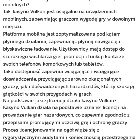
mobilnych?
Tak, kasyno Vulkan jest osiągalne na urządzeniach
mobilnych, zapewniając graczom wygodę gry w dowolnym
miejscu.
Platforma mobilna jest zoptymalizowana pod kątem
płynnego działania, zapewniając płynną nawigację i
błyskawiczne ładowanie. Użytkownicy mają dostęp do
szerokiego wachlarza gier, promocji i funkcji konta ze
swoich telefonów komórkowych lub tabletów.
Taka dostępność zapewnia wciągające i wciągające
doświadczenie, przyciągając zarówno okazjonalnych
graczy, jak i doświadczonych hazardzistów, którzy szukają
giętkości w swoich przygodach w grach.
Na podstawie jakiej licencji działa kasyno Vulkan?
Kasyno Vulkan działa na podstawie uznanej licencji na
prowadzenie gier hazardowych, co zapewnia zgodność z
przepisami promującymi uczciwą grę i ochronę graczy.
Proces licencjonowania na ogół wiąże się z
rygorystycznymi audytami i koniecznością przestrzegania