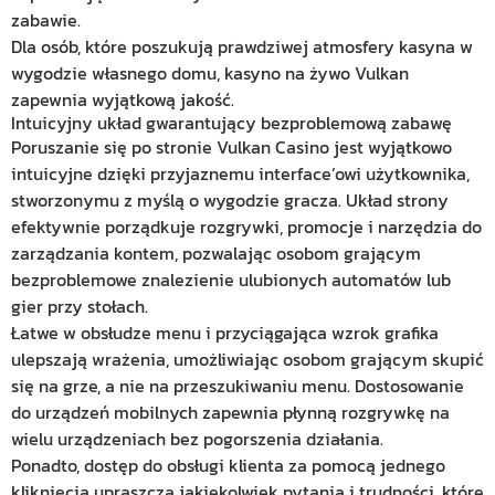
zabawie.
Dla osób, które poszukują prawdziwej atmosfery kasyna w
wygodzie własnego domu, kasyno na żywo Vulkan
zapewnia wyjątkową jakość.
Intuicyjny układ gwarantujący bezproblemową zabawę
Poruszanie się po stronie Vulkan Casino jest wyjątkowo
intuicyjne dzięki przyjaznemu interface’owi użytkownika,
stworzonymu z myślą o wygodzie gracza. Układ strony
efektywnie porządkuje rozgrywki, promocje i narzędzia do
zarządzania kontem, pozwalając osobom grającym
bezproblemowe znalezienie ulubionych automatów lub
gier przy stołach.
Łatwe w obsłudze menu i przyciągająca wzrok grafika
ulepszają wrażenia, umożliwiając osobom grającym skupić
się na grze, a nie na przeszukiwaniu menu. Dostosowanie
do urządzeń mobilnych zapewnia płynną rozgrywkę na
wielu urządzeniach bez pogorszenia działania.
Ponadto, dostęp do obsługi klienta za pomocą jednego
kliknięcia upraszcza jakiekolwiek pytania i trudności, które