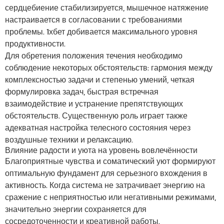
сердцебиение стабилизируется, мышечное натяжение
настраивается в согласовании с требованиями
проблемы. 1хбет добивается максимального уровня
продуктивности.
Для обретения положения течения необходимо
соблюдение некоторых обстоятельств: гармония между
комплексностью задачи и степенью умений, четкая
формулировка задач, быстрая встречная
взаимодействие и устранение препятствующих
обстоятельств. Существенную роль играет также
адекватная настройка телесного состояния через
воздушные техники и релаксацию.
Влияние радости и уюта на уровень вовлечённости
Благоприятные чувства и соматический уют формируют
оптимальную фундамент для серьезного вхождения в
активность. Когда система не затрачивает энергию на
сражение с неприятностью или негативными режимами,
значительно энергии сохраняется для
сосредоточенности и креативной работы.