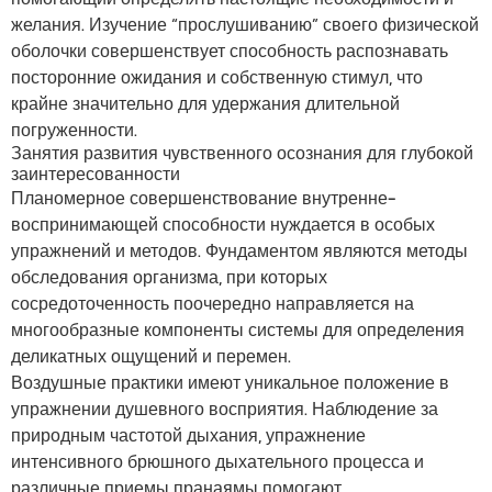
желания. Изучение “прослушиванию” своего физической
оболочки совершенствует способность распознавать
посторонние ожидания и собственную стимул, что
крайне значительно для удержания длительной
погруженности.
Занятия развития чувственного осознания для глубокой
заинтересованности
Планомерное совершенствование внутренне-
воспринимающей способности нуждается в особых
упражнений и методов. Фундаментом являются методы
обследования организма, при которых
сосредоточенность поочередно направляется на
многообразные компоненты системы для определения
деликатных ощущений и перемен.
Воздушные практики имеют уникальное положение в
упражнении душевного восприятия. Наблюдение за
природным частотой дыхания, упражнение
интенсивного брюшного дыхательного процесса и
различные приемы пранаямы помогают