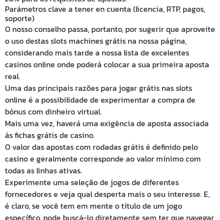
Parámetros clave a tener en cuenta (licencia, RTP, pagos,
soporte)
O nosso conselho passa, portanto, por sugerir que aproveite
o uso destas slots machines grátis na nossa página,
considerando mais tarde a nossa lista de excelentes
casinos online onde poderá colocar a sua primeira aposta
real.
Uma das principais razões para jogar grátis nas slots
online é a possibilidade de experimentar a compra de
bónus com dinheiro virtual.
Mais uma vez, haverá uma exigência de aposta associada
às fichas grátis de casino.
O valor das apostas com rodadas grátis é definido pelo
casino e geralmente corresponde ao valor mínimo com
todas as linhas ativas.
Experimente uma seleção de jogos de diferentes
fornecedores e veja qual desperta mais o seu interesse. E,
é claro, se você tem em mente o título de um jogo
específico, pode buscá-lo diretamente sem ter que navegar