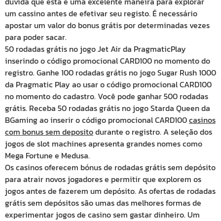
dúvida que esta é uma excelente maneira para explorar
um cassino antes de efetivar seu registo. É necessário
apostar um valor do bonus grátis por determinadas vezes
para poder sacar.
50 rodadas grátis no jogo Jet Air da PragmaticPlay
inserindo o código promocional CARD100 no momento do
registro. Ganhe 100 rodadas grátis no jogo Sugar Rush 1000
da Pragmatic Play ao usar o código promocional CARD100
no momento do cadastro. Você pode ganhar 500 rodadas
grátis. Receba 50 rodadas grátis no jogo Starda Queen da
BGaming ao inserir o código promocional CARD100
casinos
com bonus sem deposito
durante o registro. A seleção dos
jogos de slot machines apresenta grandes nomes como
Mega Fortune e Medusa.
Os casinos oferecem bónus de rodadas grátis sem depósito
para atrair novos jogadores e permitir que explorem os
jogos antes de fazerem um depósito. As ofertas de rodadas
grátis sem depósitos são umas das melhores formas de
experimentar jogos de casino sem gastar dinheiro. Um