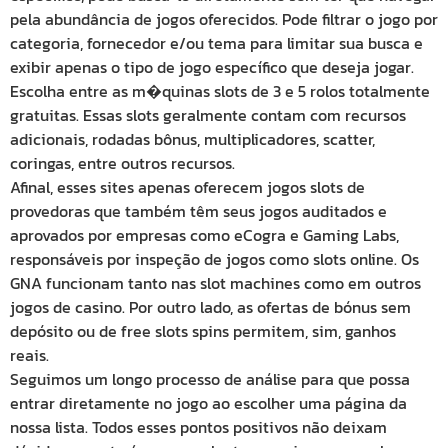
pela abundância de jogos oferecidos. Pode filtrar o jogo por
categoria, fornecedor e/ou tema para limitar sua busca e
exibir apenas o tipo de jogo específico que deseja jogar.
Escolha entre as m�quinas slots de 3 e 5 rolos totalmente
gratuitas. Essas slots geralmente contam com recursos
adicionais, rodadas bônus, multiplicadores, scatter,
coringas, entre outros recursos.
Afinal, esses sites apenas oferecem jogos slots de
provedoras que também têm seus jogos auditados e
aprovados por empresas como eCogra e Gaming Labs,
responsáveis por inspeção de jogos como slots online. Os
GNA funcionam tanto nas slot machines como em outros
jogos de casino. Por outro lado, as ofertas de bónus sem
depósito ou de free slots spins permitem, sim, ganhos
reais.
Seguimos um longo processo de análise para que possa
entrar diretamente no jogo ao escolher uma página da
nossa lista. Todos esses pontos positivos não deixam