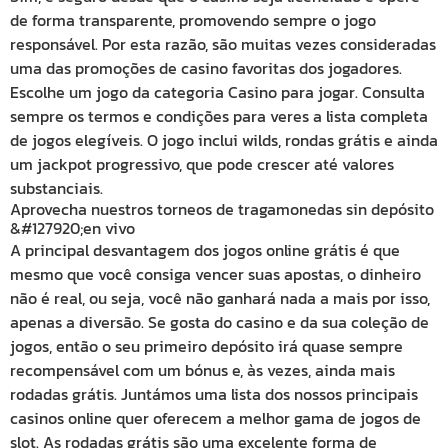
de forma transparente, promovendo sempre o jogo
responsável. Por esta razão, são muitas vezes consideradas
uma das promoções de casino favoritas dos jogadores.
Escolhe um jogo da categoria Casino para jogar. Consulta
sempre os termos e condições para veres a lista completa
de jogos elegíveis. O jogo inclui wilds, rondas grátis e ainda
um jackpot progressivo, que pode crescer até valores
substanciais.
Aprovecha nuestros torneos de tragamonedas sin depósito
&#127920;en vivo
A principal desvantagem dos jogos online grátis é que
mesmo que você consiga vencer suas apostas, o dinheiro
não é real, ou seja, você não ganhará nada a mais por isso,
apenas a diversão. Se gosta do casino e da sua coleção de
jogos, então o seu primeiro depósito irá quase sempre
recompensável com um bónus e, às vezes, ainda mais
rodadas grátis. Juntámos uma lista dos nossos principais
casinos online quer oferecem a melhor gama de jogos de
slot. As rodadas grátis são uma excelente forma de