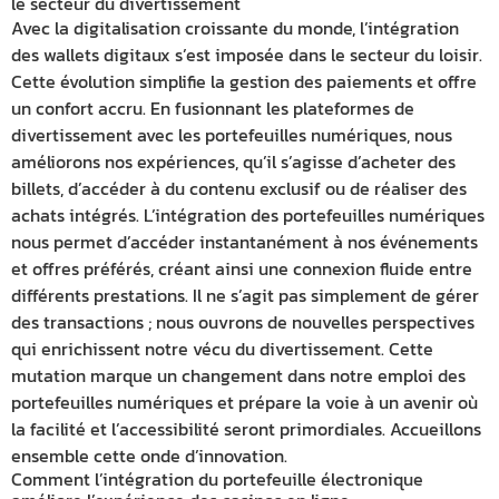
le secteur du divertissement
Avec la digitalisation croissante du monde, l’intégration
des wallets digitaux s’est imposée dans le secteur du loisir.
Cette évolution simplifie la gestion des paiements et offre
un confort accru. En fusionnant les plateformes de
divertissement avec les portefeuilles numériques, nous
améliorons nos expériences, qu’il s’agisse d’acheter des
billets, d’accéder à du contenu exclusif ou de réaliser des
achats intégrés. L’intégration des portefeuilles numériques
nous permet d’accéder instantanément à nos événements
et offres préférés, créant ainsi une connexion fluide entre
différents prestations. Il ne s’agit pas simplement de gérer
des transactions ; nous ouvrons de nouvelles perspectives
qui enrichissent notre vécu du divertissement. Cette
mutation marque un changement dans notre emploi des
portefeuilles numériques et prépare la voie à un avenir où
la facilité et l’accessibilité seront primordiales. Accueillons
ensemble cette onde d’innovation.
Comment l’intégration du portefeuille électronique