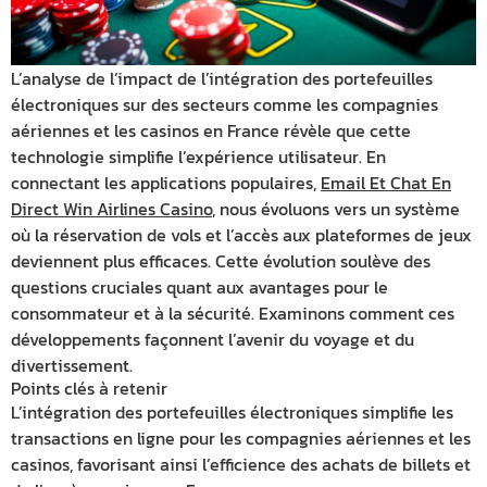
L’analyse de l’impact de l’intégration des portefeuilles
électroniques sur des secteurs comme les compagnies
aériennes et les casinos en France révèle que cette
technologie simplifie l’expérience utilisateur. En
connectant les applications populaires,
Email Et Chat En
Direct Win Airlines Casino
, nous évoluons vers un système
où la réservation de vols et l’accès aux plateformes de jeux
deviennent plus efficaces. Cette évolution soulève des
questions cruciales quant aux avantages pour le
consommateur et à la sécurité. Examinons comment ces
développements façonnent l’avenir du voyage et du
divertissement.
Points clés à retenir
L’intégration des portefeuilles électroniques simplifie les
transactions en ligne pour les compagnies aériennes et les
casinos, favorisant ainsi l’efficience des achats de billets et