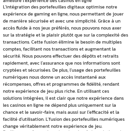
améliore l’expérience des casinos en ligne
L’intégration des portefeuilles digitaux optimise notre
expérience de gaming en ligne, nous permettant de jouer
de manière sécurisée et avec une simplicité. Grâce à un
accès fluide à nos jeux préférés, nous pouvons nous axer
sur la stratégie et le plaisir plutôt que sur la complexité des
transactions. Cette fusion élimine le besoin de multiples
comptes, facilitant nos transactions et augmentant la
sécurité. Nous pouvons effectuer des dépôts et retraits
rapidement, avec l’assurance que nos informations sont
cryptées et sécurisées. De plus, l’usage des portefeuilles
numériques nous donne un accès instantané aux
récompenses, offres et programmes de fidélité, rendant
notre expérience de jeu plus riche. En utilisant ces
solutions intégrées, il est clair que notre expérience dans
les casinos en ligne ne dépend plus uniquement sur la
chance et le savoir-faire, mais aussi sur l’efficacité et la
facilité d’utilisation. L’fusion des portefeuilles numériques
change véritablement notre expérience de jeu.