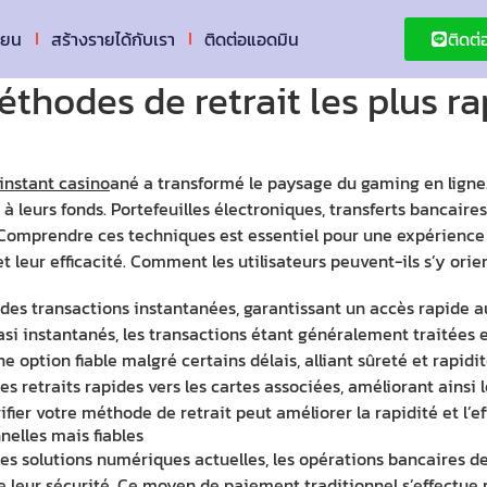
ียน
สร้างรายได้กับเรา
ติดต่อแอดมิน
ติดต
thodes de retrait les plus r
instant casino
ané a transformé le paysage du gaming en lign
e à leurs fonds. Portefeuilles électroniques, transferts banca
. Comprendre ces techniques est essentiel pour une expérienc
et leur efficacité. Comment les utilisateurs peuvent-ils s’y ori
es transactions instantanées, garantissant un accès rapide aux
si instantanés, les transactions étant généralement traitées 
 option fiable malgré certains délais, alliant sûreté et rapidit
s retraits rapides vers les cartes associées, améliorant ainsi le
ifier votre méthode de retrait peut améliorer la rapidité et l’e
elles mais fiables
es solutions numériques actuelles, les opérations bancaires 
t de leur sécurité. Ce moyen de paiement traditionnel s’effectu