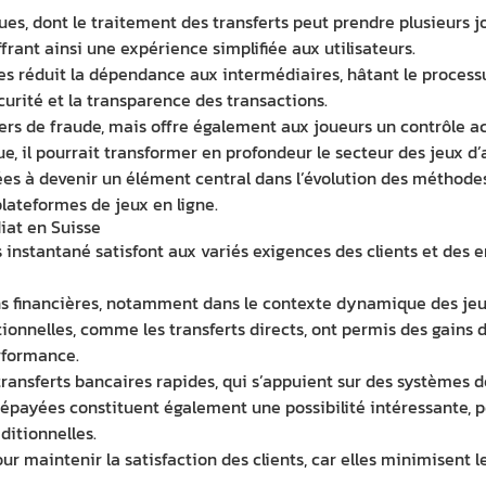
s, dont le traitement des transferts peut prendre plusieurs jo
rant ainsi une expérience simplifiée aux utilisateurs.
s réduit la dépendance aux intermédiaires, hâtant le processus 
curité et la transparence des transactions.
rs de fraude, mais offre également aux joueurs un contrôle ac
, il pourrait transformer en profondeur le secteur des jeux d’a
s à devenir un élément central dans l’évolution des méthodes d
 plateformes de jeux en ligne.
iat en Suisse
 instantané satisfont aux variés exigences des clients et des 
ions financières, notamment dans le contexte dynamique des je
tionnelles, comme les transferts directs, ont permis des gains d
rformance.
ransferts bancaires rapides, qui s’appuient sur des systèmes d
répayées constituent également une possibilité intéressante, p
ditionnelles.
r maintenir la satisfaction des clients, car elles minimisent l