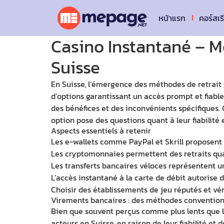
หน้าแรก
คอร์สเร
Casino Instantané – Mé
Suisse
En Suisse, l’émergence des méthodes de retrait
d’options garantissant un accès prompt et fiabl
des bénéfices et des inconvénients spécifiques
option pose des questions quant à leur fiabilité 
Aspects essentiels à retenir
Les e-wallets comme PayPal et Skrill proposent d
Les cryptomonnaies permettent des retraits qua
Les transferts bancaires véloces représentent une
L’accès instantané à la carte de débit autorise de
Choisir des établissements de jeu réputés et vér
Virements bancaires : des méthodes conventionn
Bien que souvent perçus comme plus lents que l
acteurs en Suisse, en raison de leur fiabilité e