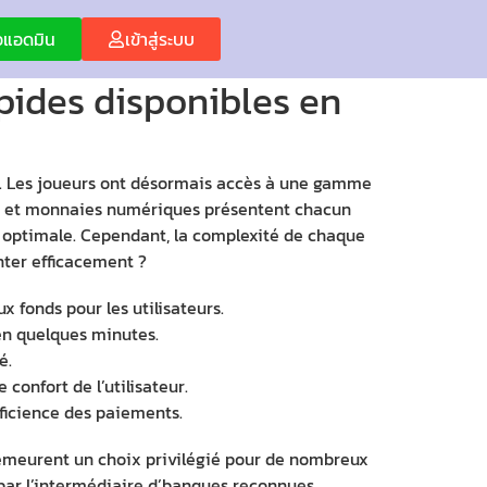
่อแอดมิน
เข้าสู่ระบบ
apides disponibles en
e. Les joueurs ont désormais accès à une gamme
ires et monnaies numériques présentent chacun
e optimale. Cependant, la complexité de chaque
enter efficacement ?
 fonds pour les utilisateurs.
en quelques minutes.
é.
 confort de l’utilisateur.
fficience des paiements.
demeurent un choix privilégié pour de nombreux
e par l’intermédiaire d’banques reconnues,