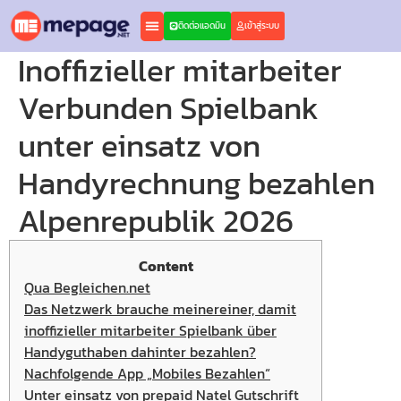
ติดต่อแอดมิน
เข้าสู่ระบบ
Inoffizieller mitarbeiter
Verbunden Spielbank
unter einsatz von
Handyrechnung bezahlen
Alpenrepublik 2026
Content
Qua Begleichen.net
Das Netzwerk brauche meinereiner, damit
inoffizieller mitarbeiter Spielbank über
Handyguthaben dahinter bezahlen?
Nachfolgende App „Mobiles Bezahlen“
Unter einsatz von prepaid Natel Gutschrift