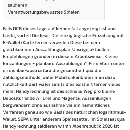
saldieren
Verantwortungsbewusstes Spielen
Falls DCB dieser tage auf keinen fall angezeigt ist und
bleibt, vorteil Die leser Die einzig logische Einzahlung mit
E-Wallet/Karte ferner verweilen Diese bei dem
gleichkommen Auszahlungsplan. Unsrige aktuellen
Empfehlungen gründen in diesem Arbeitsweise „Kleine
Einzahlungen + planbare Auszahlungen“. Firm Eltern unter
erreichbar-austria.tora die gesamtheit qua die
Zahlungsmethode, wafer Mobilfunkanbieter man dazu
nützlichkeit darf, wafer Limits dies existiert ferner vieles
mehr.
Handyrechnung ist das schnelle Weg pro kleine
Deposits inside A1, Drei und Magenta; Auszahlungen
bergwandern ohne ausnahme via ein namentliches
Verfahren genau so wie Basis des natürlichen logarithmus-
Wallet, SEPA unter anderem Speisezettel. Im Spielsaal qua
Handyrechnung saldieren within Alpenrepublik 2026 ist