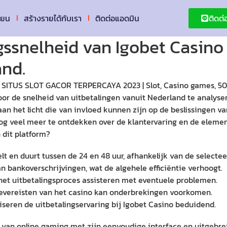
ียน
สร้างรายได้กับเรา
ติดต่อแอดมิน
ติดต
ngssnelheid van Igobet Casino 
and.
or de snelheid van uitbetalingen vanuit Nederland te analyse
an het licht die van invloed kunnen zijn op de beslissingen va
 er nog veel meer te ontdekken over de klantervaring en de ele
 dit platform?
t en duurt tussen de 24 en 48 uur, afhankelijk van de select
n bankoverschrijvingen, wat de algehele efficiëntie verhoogt.
 het uitbetalingsproces assisteren met eventuele problemen.
tievereisten van het casino kan onderbrekingen voorkomen.
seren de uitbetalingservaring bij Igobet Casino beduidend.
d van online gaming met zijn eenvoudige interface en uitgebr