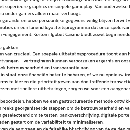
et superieure graphics en soepele gameplay. Van ouderwetse f
sino onder gamers alleen maar verhoogt.
garanderen onze persoonlijke gegevens veilig blijven terwijl 
moties en een lonend loyaliteitsprogramma dat onze spelervarin
en -engagement. Kortom, Igobet Casino biedt zowel beginnend
ne gokken
gen van cruciaal. Een soepele uitbetalingsprocedure toont aan
 ontvangen – vertragingen kunnen veroorzaken ergernis en onz
 ook betrouwbaarheid en transparantie aan.
 in staat onze financiën beter te beheren, of we nu opnieuw i
rms te kiezen die prioriteit geven aan doeltreffende transactie
iezen met snellere uitbetalingen, zorgen we voor een aangena
te beoordelen, hebben we een gestructureerde methode ontwik
eeks georganiseerde stappen om de betrouwbaarheid en valid
eselecteerd om te testen: bankoverschrijving, digitale port
en gestart om de variabiliteit te minimaliseren.
van de aanvraag en de feitelijke bijschrijving van de gelden 