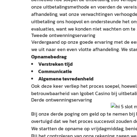
onze uitbetalingsmethode en voerden de vereist
afhandeling, wat onze verwachtingen verhoogde.
uitbetaling ons hoopvol en ondersteunde het ons
evaluaties, want we konden niet wachten om te
Tweede ontwenningservaring
Verdergaand op onze goede ervaring met de eers
we uit naar een even vlotte afhandeling. We sta
Opnamebedrag
Verstreken tijd
Communicatie
Algemene tevredenheid
Ook deze keer verliep het proces soepel, hoewel
betrouwbaarheid van Igobet Casino bij uitbetal
Derde ontwenningservaring
Bij onze derde poging om geld op te nemen bij 
overtuigd dat we het proces succesvol zouden d
We startten de opname op vrijdagmiddag, benie
Bij het controleren van onze rekening zagen we