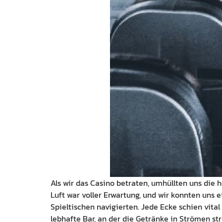
Als wir das Casino betraten, umhüllten uns die
Luft war voller Erwartung, und wir konnten uns 
Spieltischen navigierten. Jede Ecke schien vita
lebhafte Bar, an der die Getränke in Strömen s