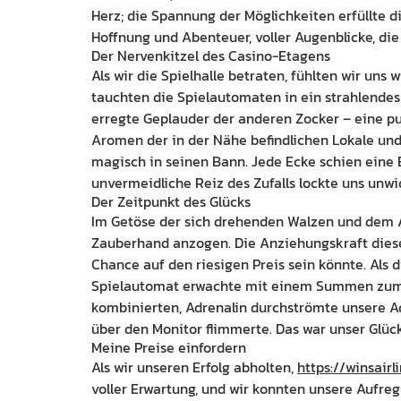
Herz; die Spannung der Möglichkeiten erfüllte
Hoffnung und Abenteuer, voller Augenblicke, die
Der Nervenkitzel des Casino-Etagens
Als wir die Spielhalle betraten, fühlten wir uns 
tauchten die Spielautomaten in ein strahlendes 
erregte Geplauder der anderen Zocker – eine pu
Aromen der in der Nähe befindlichen Lokale und 
magisch in seinen Bann. Jede Ecke schien eine 
unvermeidliche Reiz des Zufalls lockte uns unwi
Der Zeitpunkt des Glücks
Im Getöse der sich drehenden Walzen und dem A
Zauberhand anzogen. Die Anziehungskraft dieses
Chance auf den riesigen Preis sein könnte. Als d
Spielautomat erwachte mit einem Summen zum Le
kombinierten, Adrenalin durchströmte unsere Ade
über den Monitor flimmerte. Das war unser Glü
Meine Preise einfordern
Als wir unseren Erfolg abholten,
https://winsairl
voller Erwartung, und wir konnten unsere Aufre