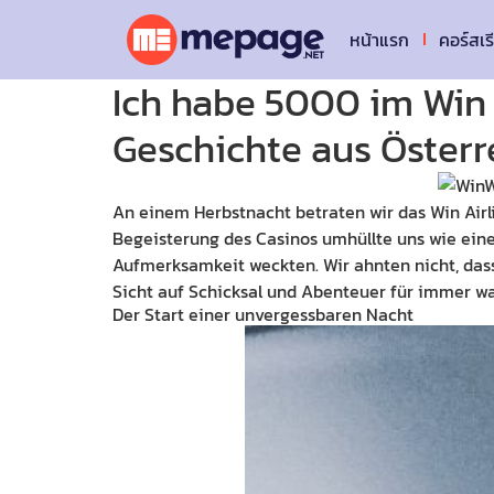
หน้าแรก
คอร์สเร
Ich habe 5000 im Win 
Geschichte aus Österr
An einem Herbstnacht betraten wir das Win Airl
Begeisterung des Casinos umhüllte uns wie ein
Aufmerksamkeit weckten. Wir ahnten nicht, dass
Sicht auf Schicksal und Abenteuer für immer w
Der Start einer unvergessbaren Nacht