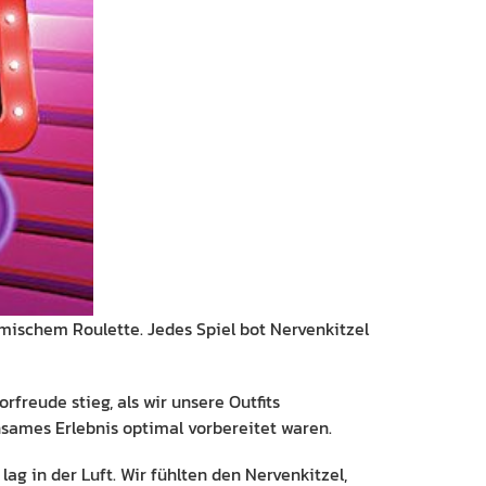
mischem Roulette. Jedes Spiel bot Nervenkitzel
rfreude stieg, als wir unsere Outfits
sames Erlebnis optimal vorbereitet waren.
lag in der Luft. Wir fühlten den Nervenkitzel,