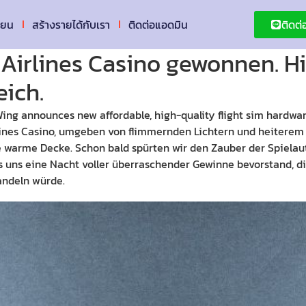
ียน
สร้างรายได้กับเรา
ติดต่อแอดมิน
ติดต
Airlines Casino gewonnen. Hi
eich.
ines Casino, umgeben von flimmernden Lichtern und heiterem L
e warme Decke. Schon bald spürten wir den Zauber der Spielau
 uns eine Nacht voller überraschender Gewinne bevorstand, d
andeln würde.