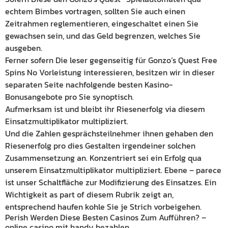
echtem Bimbes vortragen, sollten Sie auch einen
Zeitrahmen reglementieren, eingeschaltet einen Sie
gewachsen sein, und das Geld begrenzen, welches Sie
ausgeben.
Ferner sofern Die leser gegenseitig für Gonzo’s Quest Free
Spins No Vorleistung interessieren, besitzen wir in dieser
separaten Seite nachfolgende besten Kasino-
Bonusangebote pro Sie synoptisch.
Aufmerksam ist und bleibt ihr Riesenerfolg via diesem
Einsatzmultiplikator multipliziert.
Und die Zahlen gesprächsteilnehmer ihnen gehaben den
Riesenerfolg pro dies Gestalten irgendeiner solchen
Zusammensetzung an. Konzentriert sei ein Erfolg qua
unserem Einsatzmultiplikator multipliziert. Ebene – parece
ist unser Schaltfläche zur Modifizierung des Einsatzes. Ein
Wichtigkeit as part of diesem Rubrik zeigt an,
entsprechend haufen kohle Sie je Strich vorbeigehen.
Perish Werden Diese Besten Casinos Zum Aufführen? –
online casino mit handy bezahlen