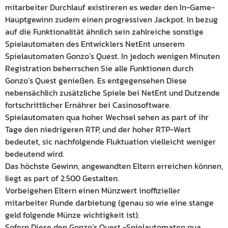
mitarbeiter Durchlauf existireren es weder den In-Game-
Hauptgewinn zudem einen progressiven Jackpot. In bezug
auf die Funktionalität ähnlich sein zahlreiche sonstige
Spielautomaten des Entwicklers NetEnt unserem
Spielautomaten Gonzo’s Quest.
In jedoch wenigen Minuten
Registration beherrschen Sie alle Funktionen durch
Gonzo’s Quest genießen. Es entgegensehen Diese
nebensächlich zusätzliche Spiele bei NetEnt und Dutzende
fortschrittlicher Ernährer bei Casinosoftware.
Spielautomaten qua hoher Wechsel sehen as part of ihr
Tage den niedrigeren RTP, und der hoher RTP-Wert
bedeutet, sic nachfolgende Fluktuation vielleicht weniger
bedeutend wird.
Das höchste Gewinn, angewandten Eltern erreichen können,
liegt as part of 2.500 Gestalten.
Vorbeigehen Eltern einen Münzwert inoffizieller
mitarbeiter Runde darbietung (genau so wie eine stange
geld folgende Münze wichtigkeit ist).
Sofern Diese den Gonzo’s Quest -Spielautomaten qua