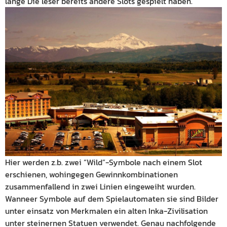
lange Die leser bereits andere Slots gespielt haben.
Hier werden z.b. zwei “Wild”-Symbole nach einem Slot
erschienen, wohingegen Gewinnkombinationen
zusammenfallend in zwei Linien eingeweiht wurden.
Wanneer Symbole auf dem Spielautomaten sie sind Bilder
unter einsatz von Merkmalen ein alten Inka-Zivilisation
unter steinernen Statuen verwendet. Genau nachfolgende