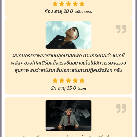
ก้อง อายุ 28 ปี
พนักงานขาย
ผมกับภรรยาพยายามมีลูกมาสักพัก ทานกระชายดำ แมกซ์
พลัส+ ช่วยให้สเปิร์มแข็งแรงขึ้นอย่างเห็นได้ชัด ภรรยาตรวจ
สุขภาพพบว่าสเปิร์มเพิ่มโอกาสในการปฏิสนธิจริงๆ ครับ
นัท อายุ 35 ปี
วิศวกร