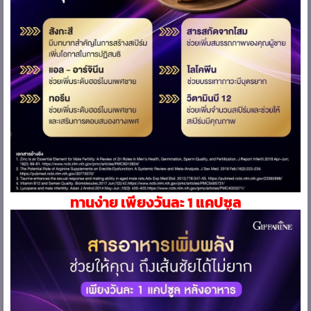
ทานง่าย เพียงวันละ 1 แคปซูล