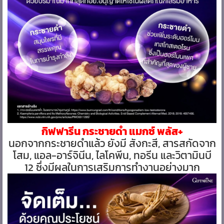
กิฟฟารีน กระชายดำ แมกซ์ พลัส+
นอกจากกระชายดำแล้ว ยังมี สังกะสี, สารสกัดจาก
โสม, แอล-อาร์จินีน, ไลโคพีน, ทอรีน และวิตามินบี
12 ซึ่งมีผลในการเสริมการทำงานอย่างมาก