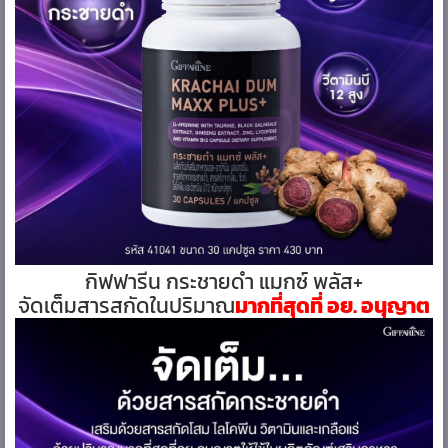
กิฟฟารีน กระชายดำ แมกซ์ พลัส+
จัดเต็มสารสกัดในปริมาณ
มากที่สุดที่ อย. อนุญาต