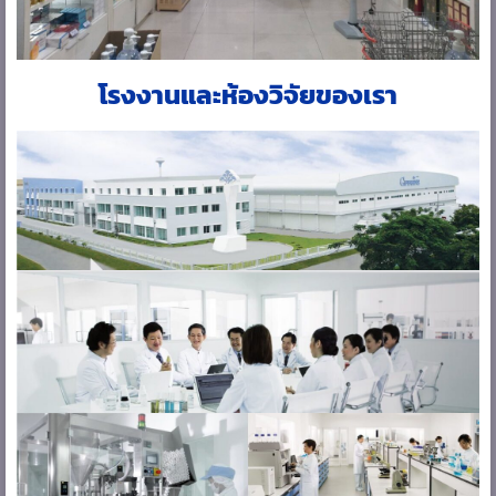
โรงงานและห้องวิจัยของเรา