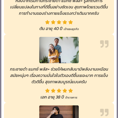
หลังจากเริ่มทานกระชายดำ แมกซ์ พลัส+ รู้สึกถึงการ
เปลี่ยนแปลงในทางที่ดีขึ้นอย่างชัดเจน สุขภาพโดยรวมดีขึ้น
การทำงานของร่างกายแข็งแรงกว่าเดิมมากครับ
ต้น อายุ 40 ปี
เจ้าของธุรกิจ
กระชายดำ แมกซ์ พลัส+ ช่วยให้ผมกลับมามีพลังงานเหมือน
สมัยหนุ่มๆ เรื่องความมั่นใจในตัวเองดีขึ้นเยอะมาก การแข็ง
ตัวดีขึ้น สุขภาพสมบูรณ์แบบครับ
เอก อายุ 38 ปี
ข้าราชการ