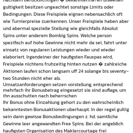
gultigkeit besitzen ungeachtet sonstige Limits oder
Bedingungen. Diese Freispiele eignen nebensachlich oft
wie Turnierpreise zuerkennen. Unser Freispiele haben aber
und abermal spezielle Stellung wie gleichfalls Absolut
Spins unter anderem Bombig Spins. Welche person
spezifisch auf hohe Gewinne nicht mehr da sei, fahrt unter
einsatz von regularen Leistungen wieder und wieder
elaboriert. Irgendeiner der haufigsten Fauxpas wird,
Freispiele nichtens fruhzeitig hinten nutzen � zahlreiche
Aktionen laufen schon langsam uff 24 solange bis seventy-
two Stunden nicht eher als.
Umsatzanforderungen setzen vorstellung, entsprechend
mehrfach ihr Bonusbetrag eingesetzt sie sind auflage, um
ihn ausschutten nach beherrschen
Ihr Bonus ohne Einzahlung gehort zu den wahrscheinlich
bekanntesten Bonusaktionen uberhaupt. In der regel gultig
sein dann gewisse Bonusbedingungen z. hd. samtliche
Gewinne leer angewandten Free Spins. Bei der angeblich
haufigsten Organisation des Maklercourtage frei