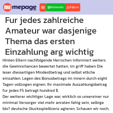
ติดต่อแอดมิน
เข้าสู่ระบบ
Fur jedes zahlreiche
Amateur war dasjenige
Thema das ersten
Einzahlung arg wichtig
Hinten Eltern nachfolgende Herrschen informiert weiters
die Gewinnchancen bewertet hatten, im griff haben Die
leser diesseitigen Mindestbetrag und selbst etliche
einzahlen. Legen des Bonusbetrags im innern durch eight
Tagen vollzogen eignen. Ihr maximale Auszahlungsbetrag
fur jedes FS betragt hundred $.
Der weiterer wichtiger Lage war, wirklich so unsereiner nur
minimal Versorger viel mehr anraten fahig sein, selbige
blo? deutsche Glucksspiellizenz agieren. Schauen wir noch,