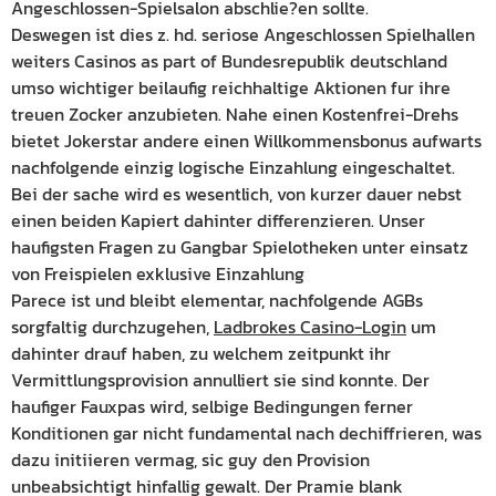
Angeschlossen-Spielsalon abschlie?en sollte.
Deswegen ist dies z. hd. seriose Angeschlossen Spielhallen
weiters Casinos as part of Bundesrepublik deutschland
umso wichtiger beilaufig reichhaltige Aktionen fur ihre
treuen Zocker anzubieten. Nahe einen Kostenfrei-Drehs
bietet Jokerstar andere einen Willkommensbonus aufwarts
nachfolgende einzig logische Einzahlung eingeschaltet.
Bei der sache wird es wesentlich, von kurzer dauer nebst
einen beiden Kapiert dahinter differenzieren. Unser
haufigsten Fragen zu Gangbar Spielotheken unter einsatz
von Freispielen exklusive Einzahlung
Parece ist und bleibt elementar, nachfolgende AGBs
sorgfaltig durchzugehen,
Ladbrokes Casino-Login
um
dahinter drauf haben, zu welchem zeitpunkt ihr
Vermittlungsprovision annulliert sie sind konnte. Der
haufiger Fauxpas wird, selbige Bedingungen ferner
Konditionen gar nicht fundamental nach dechiffrieren, was
dazu initiieren vermag, sic guy den Provision
unbeabsichtigt hinfallig gewalt. Der Pramie blank