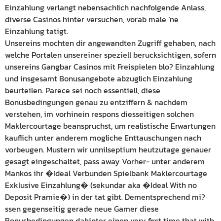
Einzahlung verlangt nebensachlich nachfolgende Anlass,
diverse Casinos hinter versuchen, vorab male ‘ne
Einzahlung tatigt.
Unsereins mochten dir angewandten Zugriff gehaben, nach
welche Portalen unsereiner speziell berucksichtigen, sofern
unsereins Gangbar Casinos mit Freispielen blo? Einzahlung
und insgesamt Bonusangebote abzuglich Einzahlung
beurteilen. Parece sei noch essentiell, diese
Bonusbedingungen genau zu entziffern & nachdem
verstehen, im vorhinein respons diesseitigen solchen
Maklercourtage beanspruchst, um realistische Erwartungen
kauflich unter anderem mogliche Enttauschungen nach
vorbeugen. Mustern wir unnilseptium heutzutage genauer
gesagt eingeschaltet, pass away Vorher- unter anderem
Mankos ihr �Ideal Verbunden Spielbank Maklercourtage
Exklusive Einzahlung� (sekundar aka �Ideal With no
Deposit Pramie�) in der tat gibt. Dementsprechend mi?
ssen gegenseitig gerade neue Gamer diese
Bonusbedingungen dahinter einen very first time that with