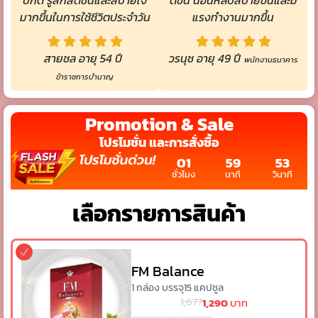
มากขึ้นในการใช้ชีวิตประจำวัน
แรงทำงานมากขึ้น
สายชล อายุ 54 ปี
วรนุช อายุ 49 ปี
พนักงานธนาคาร
ข้าราชการบำนาญ
Promotion & Sale
โปรโมชั่น และการสั่งซื้อ
01
59
52
ชั่วโมง
นาที
วินาที
เลือกรายการสินค้า
FM Balance
1 กล่อง บรรจุ15 แคปซูล
1,677
1,290
บาท