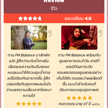
รีวิว
ยอดเยี่ยม
4.8
ทาน FM Balance มาสักพัก
ทาน FM Balance พร้อมกับ
แล้ว รู้สึกว่าระดับน้ำตาลใน
ดูแลอาหารประจำวัน สามีที่
เลือดและความดันเริ่มลดลง
เคยมีปัญหาระดับ
หมอแนะนำให้ควบคุมน้ำตาล
คอเลสเตอรอลสูงลดลงอย่าง
แต่ไม่ต้องกินยามากขึ้น รู้สึก
เห็นได้ชัด หมอชมว่าผลเลือดดี
ปลอดภัยกับสุขภาพและมั่นใจ
ขึ้น แนะนำสำหรับคนที่
ว่าจะลดความเสี่ยงจากโรคเบา
ต้องการควบคุมสุขภาพค่ะ
หวานได้
กนกวรรณ อายุ 47 ปี
แม่บ้าน