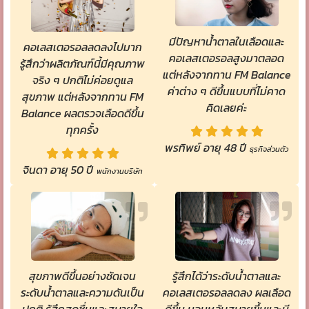
มีปัญหาน้ำตาลในเลือดและ
คอเลสเตอรอลลดลงไปมาก
คอเลสเตอรอลสูงมาตลอด
รู้สึกว่าผลิตภัณฑ์นี้มีคุณภาพ
แต่หลังจากทาน FM Balance
จริง ๆ ปกติไม่ค่อยดูแล
ค่าต่าง ๆ ดีขึ้นแบบที่ไม่คาด
สุขภาพ แต่หลังจากทาน FM
คิดเลยค่ะ
Balance ผลตรวจเลือดดีขึ้น
ทุกครั้ง
พรทิพย์ อายุ 48 ปี
ธุรกิจส่วนตัว
จินดา อายุ 50 ปี
พนักงานบริษัท
สุขภาพดีขึ้นอย่างชัดเจน
รู้สึกได้ว่าระดับน้ำตาลและ
ระดับน้ำตาลและความดันเป็น
คอเลสเตอรอลลดลง ผลเลือด
ปกติ รู้สึกสดชื่นและสบายใจ
ดีขึ้น นอนหลับสบายขึ้นและมี