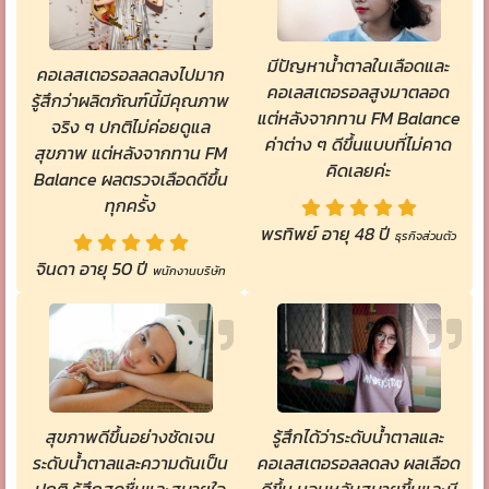
มีปัญหาน้ำตาลในเลือดและ
คอเลสเตอรอลลดลงไปมาก
คอเลสเตอรอลสูงมาตลอด
รู้สึกว่าผลิตภัณฑ์นี้มีคุณภาพ
แต่หลังจากทาน FM Balance
จริง ๆ ปกติไม่ค่อยดูแล
ค่าต่าง ๆ ดีขึ้นแบบที่ไม่คาด
สุขภาพ แต่หลังจากทาน FM
คิดเลยค่ะ
Balance ผลตรวจเลือดดีขึ้น
ทุกครั้ง
พรทิพย์ อายุ 48 ปี
ธุรกิจส่วนตัว
จินดา อายุ 50 ปี
พนักงานบริษัท
สุขภาพดีขึ้นอย่างชัดเจน
รู้สึกได้ว่าระดับน้ำตาลและ
ระดับน้ำตาลและความดันเป็น
คอเลสเตอรอลลดลง ผลเลือด
ปกติ รู้สึกสดชื่นและสบายใจ
ดีขึ้น นอนหลับสบายขึ้นและมี