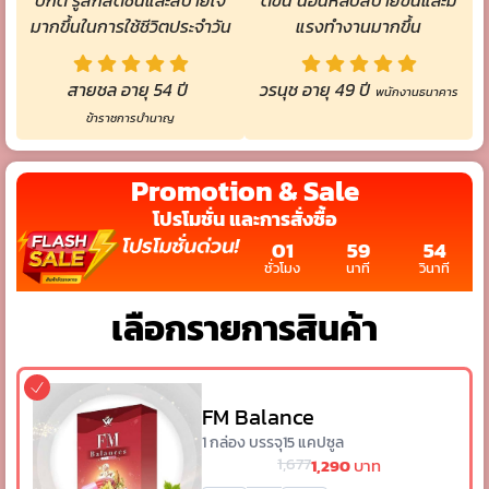
มากขึ้นในการใช้ชีวิตประจำวัน
แรงทำงานมากขึ้น
สายชล อายุ 54 ปี
วรนุช อายุ 49 ปี
พนักงานธนาคาร
ข้าราชการบำนาญ
Promotion & Sale
โปรโมชั่น และการสั่งซื้อ
01
59
53
ชั่วโมง
นาที
วินาที
เลือกรายการสินค้า
FM Balance
1 กล่อง บรรจุ15 แคปซูล
1,677
1,290
บาท