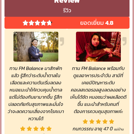
รีวิว
ยอดเยี่ยม
4.8
ทาน FM Balance มาสักพัก
ทาน FM Balance พร้อมกับ
แล้ว รู้สึกว่าระดับน้ำตาลใน
ดูแลอาหารประจำวัน สามีที่
เลือดและความดันเริ่มลดลง
เคยมีปัญหาระดับ
หมอแนะนำให้ควบคุมน้ำตาล
คอเลสเตอรอลสูงลดลงอย่าง
แต่ไม่ต้องกินยามากขึ้น รู้สึก
เห็นได้ชัด หมอชมว่าผลเลือดดี
ปลอดภัยกับสุขภาพและมั่นใจ
ขึ้น แนะนำสำหรับคนที่
ว่าจะลดความเสี่ยงจากโรคเบา
ต้องการควบคุมสุขภาพค่ะ
หวานได้
กนกวรรณ อายุ 47 ปี
แม่บ้าน